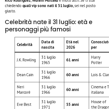
Rico Rodriguez
,
Wunmi Mosaku
e molti altri. Se ti stai
chiedendo
quali vip sono nati il 31 luglio
, sei nel posto
giusto.
Celebrità nate il 31 luglio: età e
personaggi più famosi
Data di
Età nel
Conosciut
Celebrità
nascita
2026
per
31 luglio
Harry
J.K. Rowling
61 anni
1965
Potter
31 luglio
Dean Cain
60 anni
Lois & Cla
1966
Neri
31 luglio
Cinema e 
60 anni
Marcorè
1966
italiana
31 luglio
House of
Eve Best
55 anni
1971
the Drago