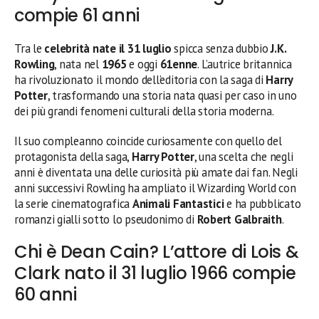
compie 61 anni
Tra le
celebrità nate il 31 luglio
spicca senza dubbio
J.K.
Rowling
, nata nel
1965
e oggi
61enne
. L’autrice britannica
ha rivoluzionato il mondo dell’editoria con la saga di
Harry
Potter
, trasformando una storia nata quasi per caso in uno
dei più grandi fenomeni culturali della storia moderna.
Il suo compleanno coincide curiosamente con quello del
protagonista della saga,
Harry Potter
, una scelta che negli
anni è diventata una delle curiosità più amate dai fan. Negli
anni successivi Rowling ha ampliato il Wizarding World con
la serie cinematografica
Animali Fantastici
e ha pubblicato
romanzi gialli sotto lo pseudonimo di
Robert Galbraith
.
Chi è Dean Cain? L’attore di Lois &
Clark nato il 31 luglio 1966 compie
60 anni