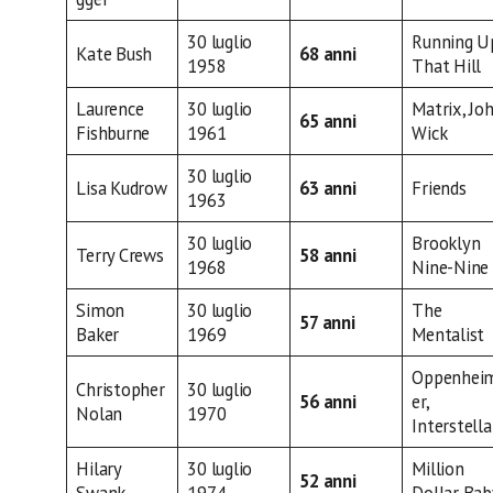
30 luglio
Running U
Kate Bush
68 anni
1958
That Hill
Laurence
30 luglio
Matrix, Jo
65 anni
Fishburne
1961
Wick
30 luglio
Lisa Kudrow
63 anni
Friends
1963
30 luglio
Brooklyn
Terry Crews
58 anni
1968
Nine-Nine
Simon
30 luglio
The
57 anni
Baker
1969
Mentalist
Oppenhei
Christopher
30 luglio
56 anni
er,
Nolan
1970
Interstella
Hilary
30 luglio
Million
52 anni