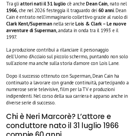
Tra gli
attori nati il 31 luglio
c’è anche
Dean Cain
, nato nel
1966
, che nel 2026 festeggia il traguardo dei
60 anni
. Dean
Cain è entrato nell’immaginario collettivo grazie al ruolo di
Clark Kent/Superman
nella serie
Lois & Clark – Le nuove
avventure di Superman
, andata in onda tra il 1993 e il
1997.
La produzione contribuì a rilanciare il personaggio
dell’Uomo d’Acciaio sul piccolo schermo, puntando non solo
sull’azione ma anche sulla storia d’amore con Lois Lane.
Dopo il successo ottenuto con Superman, Dean Cain ha
continuato a lavorare con grande continuità, partecipando a
numerose serie televisive, film per la TV e produzioni
indipendenti. Nel corso della sua carriera è apparso anche in
diverse serie di successo.
Chi è Neri Marcorè? L’attore e
conduttore nato il 31 luglio 1966
compie 60 anni