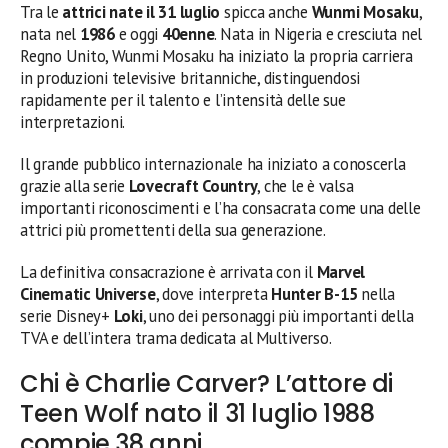
Tra le
attrici nate il 31 luglio
spicca anche
Wunmi Mosaku
,
nata nel
1986
e oggi
40enne
. Nata in Nigeria e cresciuta nel
Regno Unito, Wunmi Mosaku ha iniziato la propria carriera
in produzioni televisive britanniche, distinguendosi
rapidamente per il talento e l’intensità delle sue
interpretazioni.
Il grande pubblico internazionale ha iniziato a conoscerla
grazie alla serie
Lovecraft Country
, che le è valsa
importanti riconoscimenti e l’ha consacrata come una delle
attrici più promettenti della sua generazione.
La definitiva consacrazione è arrivata con il
Marvel
Cinematic Universe
, dove interpreta
Hunter B-15
nella
serie Disney+
Loki
, uno dei personaggi più importanti della
TVA e dell’intera trama dedicata al Multiverso.
Chi è Charlie Carver? L’attore di
Teen Wolf nato il 31 luglio 1988
compie 38 anni