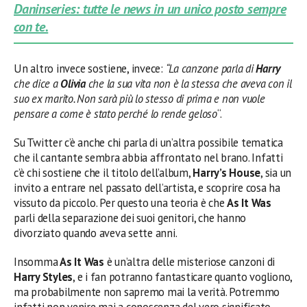
Daninseries: tutte le news in un unico posto sempre
con te.
Un altro invece sostiene, invece:
“La canzone parla di
Harry
che dice a
Olivia
che la sua vita non è la stessa che aveva con il
suo ex marito. Non sarà più lo stesso di prima e non vuole
pensare a come è stato perché lo rende geloso
“.
Su Twitter c’è anche chi parla di un’altra possibile tematica
che il cantante sembra abbia affrontato nel brano. Infatti
c’è chi sostiene che il titolo dell’album,
Harry’s House
, sia un
invito a entrare nel passato dell’artista, e scoprire cosa ha
vissuto da piccolo. Per questo una teoria è che
As It Was
parli della separazione dei suoi genitori, che hanno
divorziato quando aveva sette anni.
Insomma
As It Was
è un’altra delle misteriose canzoni di
Harry Styles
, e i fan potranno fantasticare quanto vogliono,
ma probabilmente non sapremo mai la verità. Potremmo
infatti non venire mai a conoscenza del vero significato