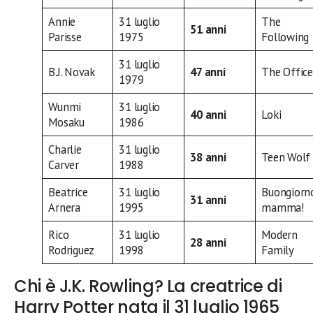
Annie
31 luglio
The
51 anni
Parisse
1975
Following
31 luglio
B.J. Novak
47 anni
The Office
1979
Wunmi
31 luglio
40 anni
Loki
Mosaku
1986
Charlie
31 luglio
38 anni
Teen Wolf
Carver
1988
Beatrice
31 luglio
Buongiorn
31 anni
Arnera
1995
mamma!
Rico
31 luglio
Modern
28 anni
Rodriguez
1998
Family
Chi è J.K. Rowling? La creatrice di
Harry Potter nata il 31 luglio 1965