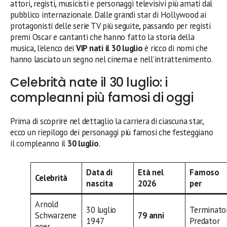
attori, registi, musicisti e personaggi televisivi più amati dal
pubblico internazionale. Dalle grandi star di Hollywood ai
protagonisti delle serie TV più seguite, passando per registi
premi Oscar e cantanti che hanno fatto la storia della
musica, l’elenco dei
VIP nati il 30 luglio
è ricco di nomi che
hanno lasciato un segno nel cinema e nell’intrattenimento.
Celebrità nate il 30 luglio: i
compleanni più famosi di oggi
Prima di scoprire nel dettaglio la carriera di ciascuna star,
ecco un riepilogo dei personaggi più famosi che festeggiano
il compleanno il
30 luglio
.
Data di
Età nel
Famoso
Celebrità
nascita
2026
per
Arnold
30 luglio
Terminator
Schwarzene
79 anni
1947
Predator
gger