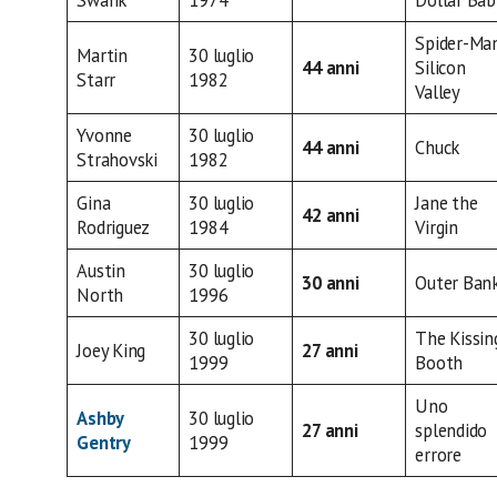
Swank
1974
Dollar Bab
Spider-Ma
Martin
30 luglio
44 anni
Silicon
Starr
1982
Valley
Yvonne
30 luglio
44 anni
Chuck
Strahovski
1982
Gina
30 luglio
Jane the
42 anni
Rodriguez
1984
Virgin
Austin
30 luglio
30 anni
Outer Ban
North
1996
30 luglio
The Kissin
Joey King
27 anni
1999
Booth
Uno
Ashby
30 luglio
27 anni
splendido
Gentry
1999
errore