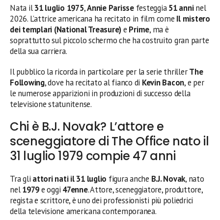
Nata il
31 luglio 1975
,
Annie Parisse
festeggia
51 anni
nel
2026. L’attrice americana ha recitato in film come
Il mistero
dei templari (National Treasure)
e
Prime
, ma è
soprattutto sul piccolo schermo che ha costruito gran parte
della sua carriera.
Il pubblico la ricorda in particolare per la serie thriller
The
Following
, dove ha recitato al fianco di
Kevin Bacon
, e per
le numerose apparizioni in produzioni di successo della
televisione statunitense.
Chi è B.J. Novak? L’attore e
sceneggiatore di The Office nato il
31 luglio 1979 compie 47 anni
Tra gli
attori nati il 31 luglio
figura anche
B.J. Novak
, nato
nel
1979
e oggi
47enne
. Attore, sceneggiatore, produttore,
regista e scrittore, è uno dei professionisti più poliedrici
della televisione americana contemporanea.