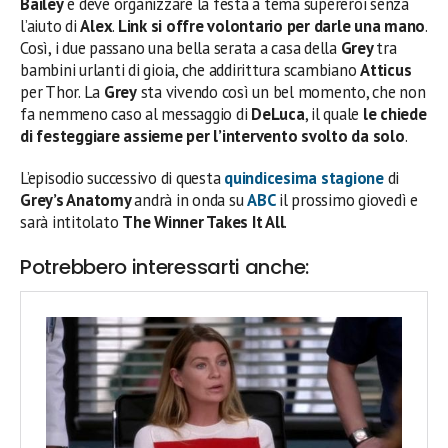
Bailey
e deve organizzare la festa a tema supereroi senza
l’aiuto di
Alex
.
Link si offre volontario per darle una mano
.
Così, i due passano una bella serata a casa della
Grey
tra
bambini urlanti di gioia, che addirittura scambiano
Atticus
per Thor. La
Grey
sta vivendo così un bel momento, che non
fa nemmeno caso al messaggio di
DeLuca
, il quale
le chiede
di festeggiare assieme per l’intervento svolto da solo
.
L’episodio successivo di questa
quindicesima stagione
di
Grey’s Anatomy
andrà in onda su
ABC
il prossimo giovedì e
sarà intitolato
The Winner Takes It All
.
Potrebbero interessarti anche: