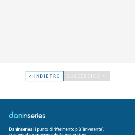
< INDIETRO
SUCCESSIVO >
Daninseries
Il punto di riferimento più "irriverente",
trasversale e spassoso della pop culture.