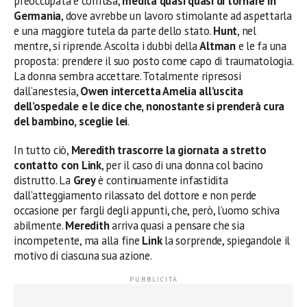
preoccupata e confusa,
medita quasi quasi di tornare in
Germania
, dove avrebbe un lavoro stimolante ad aspettarla
e una maggiore tutela da parte dello stato.
Hunt
, nel
mentre, si riprende. Ascolta i dubbi della
Altman
e le fa una
proposta: prendere il suo posto come capo di traumatologia.
La donna sembra accettare. Totalmente ripresosi
dall’anestesia,
Owen intercetta Amelia all’uscita
dell’ospedale e le dice che, nonostante si prenderà cura
del bambino, sceglie lei
.
In tutto ciò,
Meredith trascorre la giornata a stretto
contatto con Link
, per il caso di una donna col bacino
distrutto. La
Grey
è continuamente infastidita
dall’atteggiamento rilassato del dottore e non perde
occasione per fargli degli appunti, che, però, l’uomo schiva
abilmente.
Meredith
arriva quasi a pensare che sia
incompetente, ma alla fine
Link
la sorprende, spiegandole il
motivo di ciascuna sua azione.