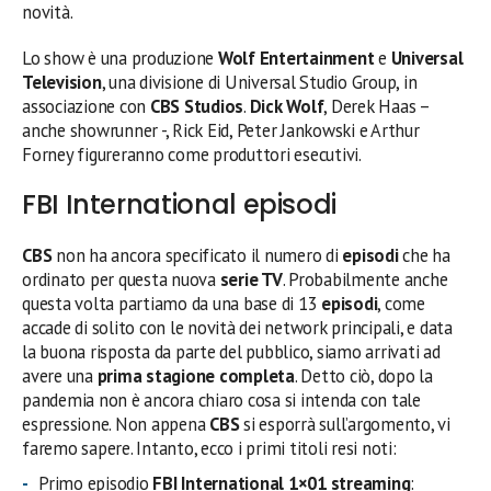
novità.
Lo show è una produzione
Wolf Entertainment
e
Universal
Television
, una divisione di Universal Studio Group, in
associazione con
CBS Studios
.
Dick Wolf
, Derek Haas –
anche showrunner -, Rick Eid, Peter Jankowski e Arthur
Forney figureranno come produttori esecutivi.
FBI International episodi
CBS
non ha ancora specificato il numero di
episodi
che ha
ordinato per questa nuova
serie TV
. Probabilmente anche
questa volta partiamo da una base di 13
episodi
, come
accade di solito con le novità dei network principali, e data
la buona risposta da parte del pubblico, siamo arrivati ad
avere una
prima stagione completa
. Detto ciò, dopo la
pandemia non è ancora chiaro cosa si intenda con tale
espressione. Non appena
CBS
si esporrà sull’argomento, vi
faremo sapere. Intanto, ecco i primi titoli resi noti:
Primo episodio
FBI International 1×01 streaming
: