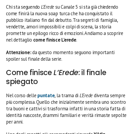
Chi sta seguendo
L’Erede
su Canale 5 si sta già chiedendo
come finirà la nuova soap turca che ha conquistato il
pubblico italiano fin dal debutto. Tra segreti di famiglia,
vendette, amori impossibili e colpi di scena, la storia
promette un epilogo ricco di emozioni. Andiamo a scoprire
nel dettaglio
come finisce L’erede
.
Attenzione:
da questo momento seguono importanti
spoiler sul finale della serie.
Come finisce
L’Erede
: il finale
spiegato
Nel corso delle
puntate
, la trama di
L’Erede
diventa sempre
più complessa. Quello che inizialmente sembra uno scontro
tra buoni e cattivi si trasforma infatti in una storia fatta di
identità nascoste, drammi familiari e verità rimaste sepolte
per anni.