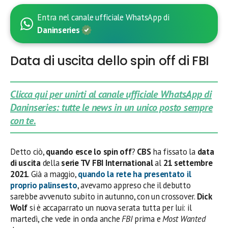
Entra nel canale ufficiale WhatsApp di
Daninseries
Data di uscita dello spin off di FBI
Clicca qui per unirti al canale ufficiale WhatsApp di
Daninseries: tutte le news in un unico posto sempre
con te.
Detto ciò,
quando esce lo spin off
?
CBS
ha fissato la
data
di uscita
della
serie TV FBI International
al
21 settembre
2021
. Già a maggio,
quando la rete ha presentato il
proprio palinsesto
, avevamo appreso che il debutto
sarebbe avvenuto subito in autunno, con un crossover.
Dick
Wolf
si è accaparrato un nuova serata tutta per lui: il
martedì, che vede in onda anche
FBI
prima e
Most Wanted