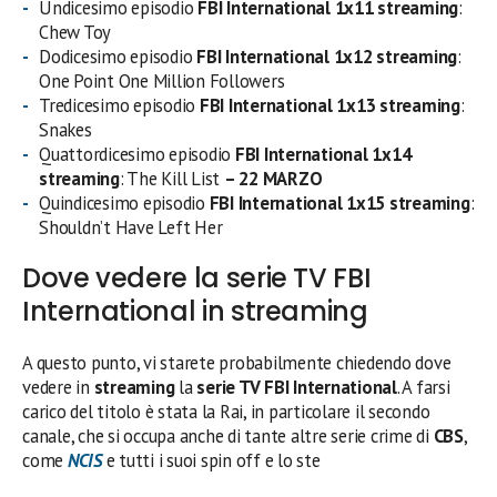
Undicesimo episodio
FBI
International 1x
11 streaming
:
Chew Toy
Dodicesimo episodio
FBI
International 1x
12 streaming
:
One Point One Million Followers
Tredicesimo episodio
FBI
International 1x
13 streaming
:
Snakes
Quattordicesimo episodio
FBI
International 1x
14
streaming
: The Kill List
– 22 MARZO
Quindicesimo episodio
FBI
International 1x
15 streaming
:
Shouldn’t Have Left Her
Dove vedere la serie TV FBI
International in streaming
A questo punto, vi starete probabilmente chiedendo dove
vedere in
streaming
la
serie TV FBI International
. A farsi
carico del titolo è stata la Rai, in particolare il secondo
canale, che si occupa anche di tante altre serie crime di
CBS
,
come
NCIS
e tutti i suoi spin off e lo ste