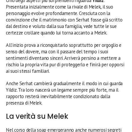
Uno degli aspetti più sorprendenti riguarda
Yildiz
.
Presentata inizialmente come la rivale di Melek, il suo
personaggio evolve profondamente. Cresciuta con la
convinzione che il matrimonio con Serhat fosse già scritto
dal destino e voluto dalla sua famiglia, vede tutte le sue
certezze crollare quando lui torna accanto a Melek.
All’inizio prova a riconquistarlo soprattutto per orgoglio e
senso del dovere, ma con il passare del tempo i suoi
sentimenti diventano sinceri. Arriverà persino a mettere a
rischio la propria vita pur di proteggerlo e finirà per opporsi
ai suoi stessi familiari.
Anche Serhat cambierà gradualmente il modo in cui guarda
Yildiz. Tra loro nascerà un legame sempre più forte, ma il
rapporto resterà inevitabilmente condizionato dalla
presenza di Melek.
La verità su Melek
Nel corso della soap emergeranno anche numerosi segreti