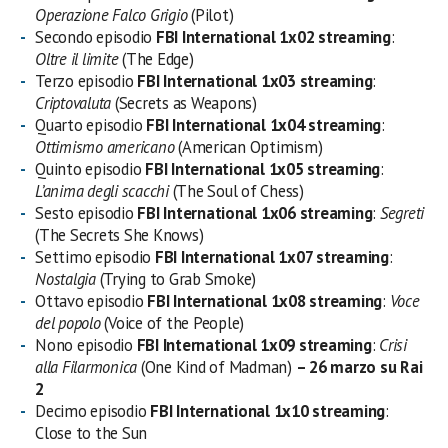
Operazione Falco Grigio
(Pilot)
Secondo episodio
FBI
International 1x
02 streaming
:
Oltre il limite
(The Edge)
Terzo episodio
FBI
International 1x
03 streaming
:
Criptovaluta
(Secrets as Weapons)
Quarto episodio
FBI
International 1x
04 streaming
:
Ottimismo americano
(American Optimism)
Quinto episodio
FBI
International 1x
05 streaming
:
L’anima degli scacchi
(The Soul of Chess)
Sesto episodio
FBI
International 1x
06 streaming
:
Segreti
(The Secrets She Knows)
Settimo episodio
FBI
International 1x
07 streaming
:
Nostalgia
(Trying to Grab Smoke)
Ottavo episodio
FBI
International 1x
08 streaming
:
Voce
del popolo
(Voice of the People)
Nono episodio
FBI
International 1x
09 streaming
:
Crisi
alla Filarmonica
(One Kind of Madman)
– 26 marzo su Rai
2
Decimo episodio
FBI
International 1x
10 streaming
:
Close to the Sun