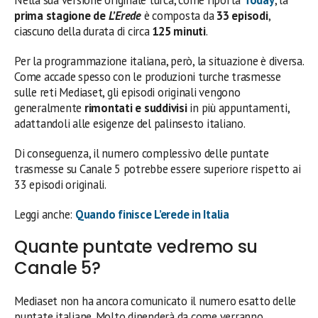
Nella sua versione originale turca, come riporta
Today
, la
prima stagione de
L’Erede
è composta da
33 episodi
,
ciascuno della durata di circa
125 minuti
.
Per la programmazione italiana, però, la situazione è diversa.
Come accade spesso con le produzioni turche trasmesse
sulle reti Mediaset, gli episodi originali vengono
generalmente
rimontati e suddivisi
in più appuntamenti,
adattandoli alle esigenze del palinsesto italiano.
Di conseguenza, il numero complessivo delle puntate
trasmesse su Canale 5 potrebbe essere superiore rispetto ai
33 episodi originali.
Leggi anche:
Quando finisce L’erede in Italia
Quante puntate vedremo su
Canale 5?
Mediaset non ha ancora comunicato il numero esatto delle
puntate italiane. Molto dipenderà da come verranno