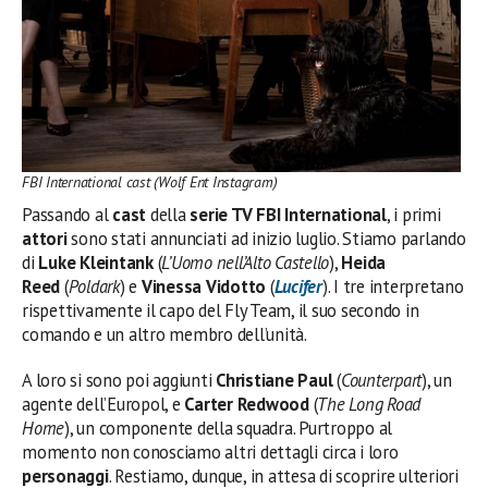
FBI International cast (Wolf Ent Instagram)
Passando al
cast
della
serie TV FBI International
, i primi
attori
sono stati annunciati ad inizio luglio. Stiamo parlando
di
Luke Kleintank
(
L’Uomo nell’Alto Castello
),
Heida
Reed
(
Poldark
) e
Vinessa Vidotto
(
Lucifer
). I tre interpretano
rispettivamente il capo del Fly Team, il suo secondo in
comando e un altro membro dell’unità.
A loro si sono poi aggiunti
Christiane Paul
(
Counterpart
), un
agente dell’Europol, e
Carter Redwood
(
The Long Road
Home
), un componente della squadra. Purtroppo al
momento non conosciamo altri dettagli circa i loro
personaggi
. Restiamo, dunque, in attesa di scoprire ulteriori