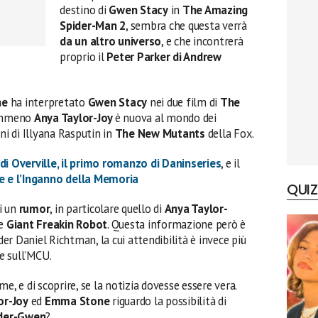
destino di
Gwen Stacy
in
The Amazing
Spider-Man 2
, sembra che questa verrà
da un altro universo
, e che incontrerà
proprio il
Peter Parker di Andrew
ne
ha interpretato
Gwen Stacy
nei due film di
The
nemmeno
Anya Taylor-Joy
è nuova al mondo dei
ni di ‎Illyana Rasputin in
The New Mutants
della Fox.
di Overville, il primo romanzo di Daninseries
, e il
e e l’Inganno della Memoria
QUIZ
i un
rumor
, in particolare quello di
Anya Taylor-
le
Giant Freakin Robot
. Questa informazione però è
ider Daniel Richtman, la cui attendibilità è invece più
te sull’MCU.
e, e di scoprire, se la notizia dovesse essere vera.
or-Joy
ed
Emma Stone
riguardo la possibilità di
ider-Gwen
?