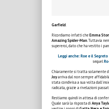
Garfield
.
Ricordiamo infatti che
Emma Sto
Amazing Spider-Man
. Tuttavia 
supereroi, dato che ha vestito i pan
Leggi anche: Roe e il Segreto 
sequel
Ro
Chiaramente si tratta solamente d
Joy
arriva dal non sempre affidabi
stata condivisa a sua volta dall’ins
radicata, grazie a rivelazioni passa
Restiamo quindi in attesa di conferm
Quale sarà la risposta di
Anya Tayl
vestire i panni di
Gatta Nera e Sp