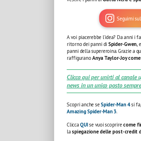
Seguimi sul
A voi piacerebbe l’idea? Da anni i f
ritorno dei panni di
Spider-Gwen
, 
panni della supereroina. Grazie a 
raffigurano
Anya Taylor-Joy come
Clicca qui per unirti al canale
news in un unico posto sempre
Scopri anche se
Spider-Man 4
si fa
Amazing Spider-Man 3
.
Clicca
QUI
se vuoi scoprire
come fi
la
spiegazione delle post-credit d