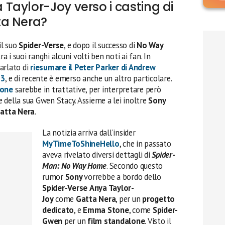
aylor-Joy verso i casting di
ta Nera?
il suo
Spider-Verse
, e dopo il successo di
No Way
a i suoi ranghi alcuni volti ben noti ai fan. In
parlato di
riesumare il Peter Parker di Andrew
 3
, e di recente è emerso anche un altro particolare.
one
sarebbe in trattative, per interpretare però
e della sua Gwen Stacy. Assieme a lei inoltre
Sony
atta Nera
.
La notizia arriva dall’insider
MyTimeToShineHello
, che in passato
aveva rivelato diversi dettagli di
Spider-
Man: No Way Home
. Secondo questo
rumor
Sony
vorrebbe a bordo dello
Spider-Verse
Anya Taylor-
Joy
come
Gatta Nera
, per un
progetto
dedicato
, e
Emma Stone
, come
Spider-
Gwen
per un
film standalone
. Visto il