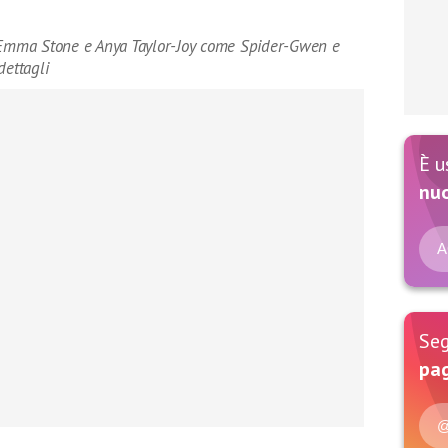
Emma Stone e Anya Taylor-Joy come Spider-Gwen e
dettagli
È u
nu
A
Seg
pag
@