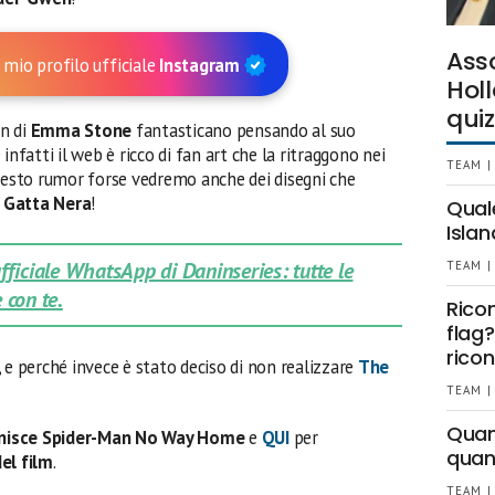
Ass
 mio profilo ufficiale
Instagram
Holl
quiz
an di
Emma Stone
fantasticano pensando al suo
e infatti il web è ricco di fan art che la ritraggono nei
TEAM |
questo rumor forse vedremo anche dei disegni che
 Gatta Nera
!
Qual
Islan
 ufficiale WhatsApp di Daninseries: tutte le
TEAM |
 con te.
Rico
flag?
ricon
, e perché invece è stato deciso di non realizzare
The
TEAM |
Quant
nisce Spider-Man No Way Home
e
QUI
per
quan
el film
.
TEAM |