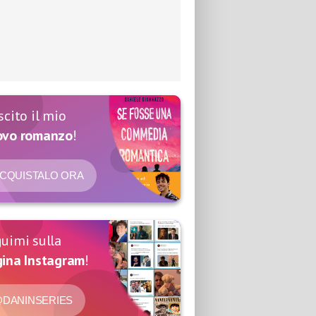
scito il mio
ovo romanzo
!
CQUISTALO ORA
uimi sulla
ina Instagram
!
DANINSERIES