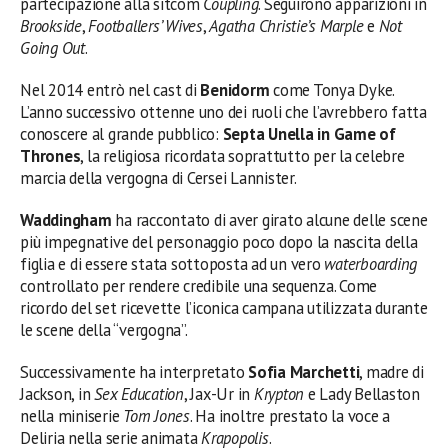
partecipazione alla sitcom
Coupling
. Seguirono apparizioni in
Brookside
,
Footballers’ Wives
,
Agatha Christie’s Marple
e
Not
Going Out
.
Nel 2014 entrò nel cast di
Benidorm
come Tonya Dyke.
L’anno successivo ottenne uno dei ruoli che l’avrebbero fatta
conoscere al grande pubblico:
Septa Unella in Game of
Thrones
, la religiosa ricordata soprattutto per la celebre
marcia della vergogna di Cersei Lannister.
Waddingham
ha raccontato di aver girato alcune delle scene
più impegnative del personaggio poco dopo la nascita della
figlia e di essere stata sottoposta ad un vero
waterboarding
controllato per rendere credibile una sequenza. Come
ricordo del set ricevette l’iconica campana utilizzata durante
le scene della “vergogna”.
Successivamente ha interpretato
Sofia Marchetti
, madre di
Jackson, in
Sex Education
, Jax-Ur in
Krypton
e Lady Bellaston
nella miniserie
Tom Jones
. Ha inoltre prestato la voce a
Deliria nella serie animata
Krapopolis
.