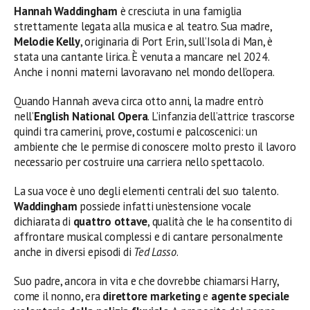
Hannah Waddingham
è cresciuta in una famiglia
strettamente legata alla musica e al teatro. Sua madre,
Melodie Kelly
, originaria di Port Erin, sull’Isola di Man, è
stata una cantante lirica. È venuta a mancare nel 2024.
Anche i nonni materni lavoravano nel mondo dell’opera.
Quando Hannah aveva circa otto anni, la madre entrò
nell’
English National Opera
. L’infanzia dell’attrice trascorse
quindi tra camerini, prove, costumi e palcoscenici: un
ambiente che le permise di conoscere molto presto il lavoro
necessario per costruire una carriera nello spettacolo.
La sua voce è uno degli elementi centrali del suo talento.
Waddingham
possiede infatti un’estensione vocale
dichiarata di
quattro ottave
, qualità che le ha consentito di
affrontare musical complessi e di cantare personalmente
anche in diversi episodi di
Ted Lasso
.
Suo padre, ancora in vita e che dovrebbe chiamarsi Harry,
come il nonno, era
direttore marketing
e
agente speciale