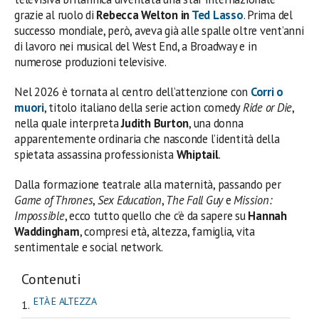
grazie al ruolo di
Rebecca Welton in
Ted Lasso
. Prima del
successo mondiale, però, aveva già alle spalle oltre vent’anni
di lavoro nei musical del West End, a Broadway e in
numerose produzioni televisive.
Nel 2026 è tornata al centro dell’attenzione con
Corri o
muori
, titolo italiano della serie action comedy
Ride or Die
,
nella quale interpreta
Judith Burton
, una donna
apparentemente ordinaria che nasconde l’identità della
spietata assassina professionista
Whiptail
.
Dalla formazione teatrale alla maternità, passando per
Game of Thrones
,
Sex Education
,
The Fall Guy
e
Mission:
Impossible
, ecco tutto quello che c’è da sapere su
Hannah
Waddingham
, compresi età, altezza, famiglia, vita
sentimentale e social network.
Contenuti
ETÀ E ALTEZZA