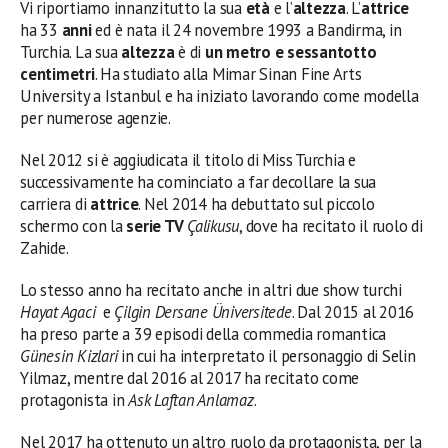
Vi riportiamo innanzitutto la sua
età
e l’
altezza
. L’
attrice
ha 33
anni
ed è nata il 24 novembre 1993 a Bandirma, in
Turchia. La sua
altezza
è di
un metro e sessantotto
centimetri
. Ha studiato alla Mimar Sinan Fine Arts
University a Istanbul e ha iniziato lavorando come modella
per numerose agenzie.
Nel 2012 si è aggiudicata il titolo di Miss Turchia e
successivamente ha cominciato a far decollare la sua
carriera di
attrice
. Nel 2014 ha debuttato sul piccolo
schermo con la
serie TV
Çalikusu
, dove ha recitato il ruolo di
Zahide.
Lo stesso anno ha recitato anche in altri due show turchi
Hayat Agaci
e
Çilgin Dersane Üniversitede
. Dal 2015 al 2016
ha preso parte a 39 episodi della commedia romantica
Günesin Kizlari
in cui ha interpretato il personaggio di Selin
Yilmaz, mentre dal 2016 al 2017 ha recitato come
protagonista in
Ask Laftan Anlamaz
.
Nel 2017 ha ottenuto un altro ruolo da protagonista, per la