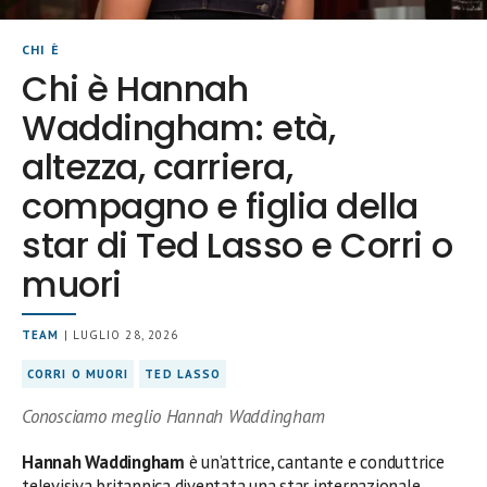
CHI È
Chi è Hannah
Waddingham: età,
altezza, carriera,
compagno e figlia della
star di Ted Lasso e Corri o
muori
TEAM
| LUGLIO 28, 2026
CORRI O MUORI
TED LASSO
Conosciamo meglio Hannah Waddingham
Hannah Waddingham
è un’attrice, cantante e conduttrice
televisiva britannica diventata una star internazionale