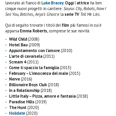
lavorato al fianco di
Luke Bracey
.
Oggi
l’
attrice
ha ben
cinque nuovi progetti in cantiere:
Saurus City
,
Robots
,
Now I
See You
,
Betches
,
Anya’s Ghost
e la
serie TV
Tell Me Lies
.
Qui di seguito trovate i titoli dei
film
più famosi in cui è
apparsa
Emma Roberts
, comprese le sue novità.
Wild Child
(2008)
Hotel Bau
(2009)
Appuntamento con l’amore
(2010)
L’arte di cavarsela
(2011)
Scream 4
(2011)
Come ti spaccio la famiglia
(2013)
February – L’innocenza del male
(2015)
Nerve
(2016)
Billionaire Boys Club
(2018)
In a Relationship
(2018)
Little Italy – Pizza, amore e fantasia
(2018)
Paradise Hills
(2019)
The Hunt
(2020)
Holidate
(2020)