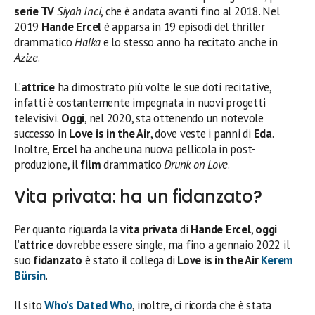
serie TV
Siyah Inci
, che è andata avanti fino al 2018. Nel
2019
Hande Ercel
è apparsa in 19 episodi del thriller
drammatico
Halka
e lo stesso anno ha recitato anche in
Azize
.
L’
attrice
ha dimostrato più volte le sue doti recitative,
infatti è costantemente impegnata in nuovi progetti
televisivi.
Oggi
, nel 2020, sta ottenendo un notevole
successo in
Love is in the Air
, dove veste i panni di
Eda
.
Inoltre,
Ercel
ha anche una nuova pellicola in post-
produzione, il
film
drammatico
Drunk on Love
.
Vita privata: ha un fidanzato?
Per quanto riguarda la
vita privata
di
Hande Ercel
,
oggi
l’
attrice
dovrebbe essere single, ma fino a gennaio 2022 il
suo
fidanzato
è stato il collega di
Love is in the Air
Kerem
Bürsin
.
Il sito
Who’s Dated Who
, inoltre, ci ricorda che è stata