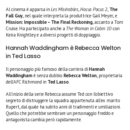
Al cinema è apparsa in
Les Misérables
,
Hocus Pocus 2
,
The
Fall Guy
, nel quale interpreta la produttrice Gail Meyer, e
Mission: Impossible – The Final Reckoning
, accanto a Tom
Cruise. Ha partecipato anche a
The Woman in Cabin 10
con
Keira Knightley e a diversi progetti di doppiaggio.
Hannah Waddingham è Rebecca Welton
in Ted Lasso
Il personaggio più famoso della carriera di
Hannah
Waddingham
è senza dubbio
Rebecca Welton
, proprietaria
dell’AFC Richmond in
Ted Lasso
.
All’inizio della serie Rebecca assume Ted con l’obiettivo
segreto di distruggere la squadra appartenuta all’ex marito
Rupert, dal quale ha subito anni di tradimenti e umiliazioni.
Quello che potrebbe sembrare un personaggio freddo e
antagonista cambia però rapidamente.