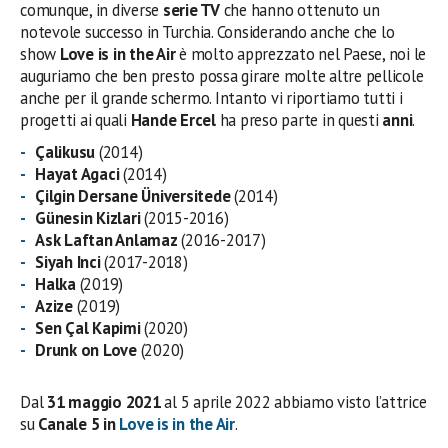
comunque, in diverse
serie TV
che hanno ottenuto un
notevole successo in Turchia. Considerando anche che lo
show
Love is in the Air
è molto apprezzato nel Paese, noi le
auguriamo che ben presto possa girare molte altre pellicole
anche per il grande schermo. Intanto vi riportiamo tutti i
progetti ai quali
Hande Ercel
ha preso parte in questi
anni
.
Çalikusu
(2014)
Hayat Agaci
(2014)
Çilgin Dersane Üniversitede
(2014)
Günesin Kizlari
(2015-2016)
Ask Laftan Anlamaz
(2016-2017)
Siyah Inci
(2017-2018)
Halka
(2019)
Azize
(2019)
Sen Çal Kapimi
(2020)
Drunk on Love
(2020)
Dal
31 maggio 2021
al 5 aprile 2022 abbiamo visto l’attrice
su
Canale 5 in
Love is in the Air
.