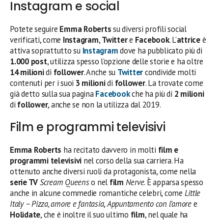
Instagram e social
Potete seguire
Emma Roberts
su diversi profili social
verificati, come
Instagram
,
Twitter
e
Facebook
. L’
attrice
è
attiva soprattutto su
Instagram
dove ha pubblicato più di
1.000 post
, utilizza spesso l’opzione delle storie e ha oltre
14 milioni
di
follower
. Anche su
Twitter
condivide molti
contenuti per i suoi
3 milioni
di
follower
. La trovate come
già detto sulla sua pagina
Facebook
che ha più di
2 milioni
di
follower
, anche se non la utilizza dal 2019.
Film e programmi televisivi
Emma Roberts
ha recitato davvero in molti
film
e
programmi televisivi
nel corso della sua carriera. Ha
ottenuto anche diversi ruoli da protagonista, come nella
serie TV
Scream Queens
o nel
film
Nerve
. È apparsa spesso
anche in alcune commedie romantiche celebri, come
Little
Italy – Pizza, amore e fantasia
,
Appuntamento con l’amore
e
Holidate
, che è inoltre il suo ultimo
film
, nel quale ha