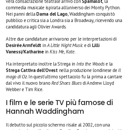
vera consacrazione teatrale arrivò con
Spamalot
, la
commedia musicale ispirata all’universo dei Monty Python.
Nei panni della
Dama del Lago
, Waddingham conquistò
pubblico e critica sia a Londra sia a Broadway, ricevendo una
candidatura agli Olivier Awards.
Altre due candidature arrivarono per le interpretazioni di
Desirée Armfeldt
in
A Little Night Music
e di
Lilli
Vanessi/Katharine
in
Kiss Me, Kate
.
Ha interpretato inoltre la Strega in
Into the Woods
e la
Strega Cattiva dell’Ovest
nella produzione londinese de
Il
mago di Oz
. In quest’ultimo spettacolo fu la prima a cantare
dal vivo il nuovo brano
Red Shoes Blues
di Andrew Lloyd
Webber e Tim Rice.
I film e le serie TV più famose di
Hannah Waddingham
Il debutto sul piccolo schermo risale al 2002, con una