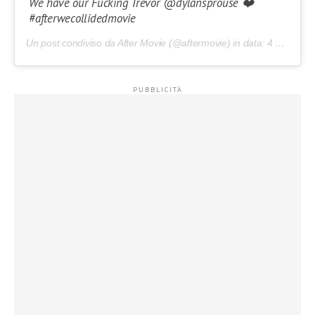
We have our Fucking Trevor @dylansprouse ❤️
#afterwecollidedmovie
Un post condiviso da After Movie (@aftermovie) in data:
4 Ago 2019 alle ore 10:18 PDT