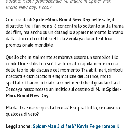
durante il tour promozionale, MJ muore in Spider-Man
Brand New day: è così?
Con l’uscita di
Spider-Man: Brand New Day
nelle sale, il
dibattito tra i fan non si è concentrato soltanto sulla trama
del film, ma anche su un dettaglio apparentemente lontano
dalla storia: gli outfit scelti da
Zendaya
durante il tour
promozionale mondiale.
Quello che inizialmente sembrava essere un semplice filo
conduttore stilistico si è trasformato rapidamente in una
delle teorie più discusse del momento. Tra abiti neri, simboli
nascosti e dichiarazioni enigmatiche dell’attrice, molti
spettatori hanno iniziato a convincersi che il guardaroba di
Zendaya nascondesse un indizio sul destino di
MJ
in
Spider-
Man: Brand New Day
.
Ma da dove nasce questa teoria? E soprattutto, c’è davvero
qualcosa di vero?
Leggi anche:
Spider-Man 5 si farà? Kevin Feige rompe il