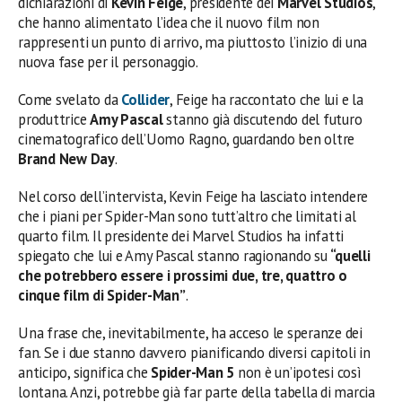
dichiarazioni di
Kevin Feige
, presidente dei
Marvel Studios
,
che hanno alimentato l’idea che il nuovo film non
rappresenti un punto di arrivo, ma piuttosto l’inizio di una
nuova fase per il personaggio.
Come svelato da
Collider
, Feige ha raccontato che lui e la
produttrice
Amy Pascal
stanno già discutendo del futuro
cinematografico dell’Uomo Ragno, guardando ben oltre
Brand New Day
.
Nel corso dell’intervista, Kevin Feige ha lasciato intendere
che i piani per Spider-Man sono tutt’altro che limitati al
quarto film. Il presidente dei Marvel Studios ha infatti
spiegato che lui e Amy Pascal stanno ragionando su
“quelli
che potrebbero essere i prossimi due, tre, quattro o
cinque film di Spider-Man”
.
Una frase che, inevitabilmente, ha acceso le speranze dei
fan. Se i due stanno davvero pianificando diversi capitoli in
anticipo, significa che
Spider-Man 5
non è un’ipotesi così
lontana. Anzi, potrebbe già far parte della tabella di marcia