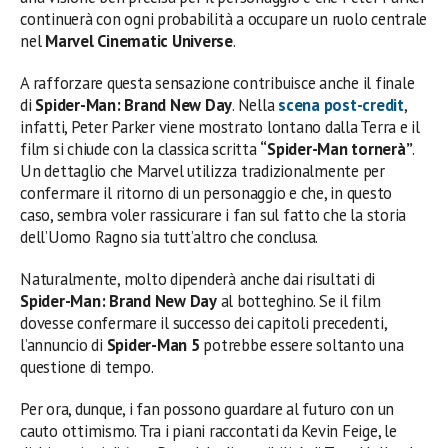
continuerà con ogni probabilità a occupare un ruolo centrale
nel
Marvel Cinematic Universe
.
A rafforzare questa sensazione contribuisce anche il finale
di
Spider-Man: Brand New Day
. Nella
scena post-credit
,
infatti, Peter Parker viene mostrato lontano dalla Terra e il
film si chiude con la classica scritta
“Spider-Man tornerà”
.
Un dettaglio che Marvel utilizza tradizionalmente per
confermare il ritorno di un personaggio e che, in questo
caso, sembra voler rassicurare i fan sul fatto che la storia
dell’Uomo Ragno sia tutt’altro che conclusa.
Naturalmente, molto dipenderà anche dai risultati di
Spider-Man: Brand New Day
al botteghino. Se il film
dovesse confermare il successo dei capitoli precedenti,
l’annuncio di
Spider-Man 5
potrebbe essere soltanto una
questione di tempo.
Per ora, dunque, i fan possono guardare al futuro con un
cauto ottimismo. Tra i piani raccontati da Kevin Feige, le