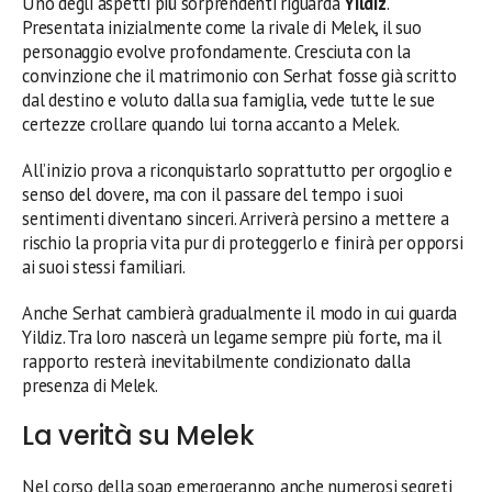
Uno degli aspetti più sorprendenti riguarda
Yildiz
.
Presentata inizialmente come la rivale di Melek, il suo
personaggio evolve profondamente. Cresciuta con la
convinzione che il matrimonio con Serhat fosse già scritto
dal destino e voluto dalla sua famiglia, vede tutte le sue
certezze crollare quando lui torna accanto a Melek.
All’inizio prova a riconquistarlo soprattutto per orgoglio e
senso del dovere, ma con il passare del tempo i suoi
sentimenti diventano sinceri. Arriverà persino a mettere a
rischio la propria vita pur di proteggerlo e finirà per opporsi
ai suoi stessi familiari.
Anche Serhat cambierà gradualmente il modo in cui guarda
Yildiz. Tra loro nascerà un legame sempre più forte, ma il
rapporto resterà inevitabilmente condizionato dalla
presenza di Melek.
La verità su Melek
Nel corso della soap emergeranno anche numerosi segreti