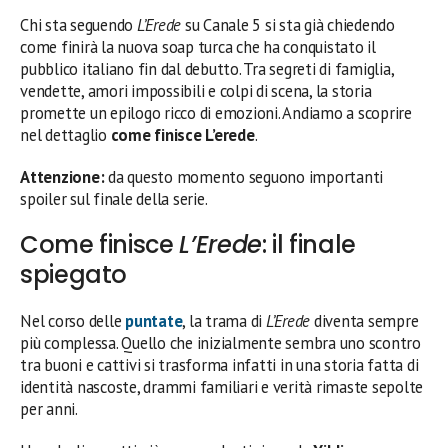
Chi sta seguendo
L’Erede
su Canale 5 si sta già chiedendo
come finirà la nuova soap turca che ha conquistato il
pubblico italiano fin dal debutto. Tra segreti di famiglia,
vendette, amori impossibili e colpi di scena, la storia
promette un epilogo ricco di emozioni. Andiamo a scoprire
nel dettaglio
come finisce L’erede
.
Attenzione:
da questo momento seguono importanti
spoiler sul finale della serie.
Come finisce
L’Erede
: il finale
spiegato
Nel corso delle
puntate
, la trama di
L’Erede
diventa sempre
più complessa. Quello che inizialmente sembra uno scontro
tra buoni e cattivi si trasforma infatti in una storia fatta di
identità nascoste, drammi familiari e verità rimaste sepolte
per anni.