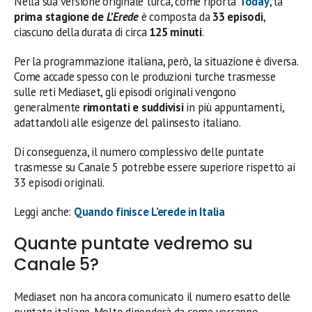
Nella sua versione originale turca, come riporta
Today
, la
prima stagione de
L’Erede
è composta da
33 episodi
,
ciascuno della durata di circa
125 minuti
.
Per la programmazione italiana, però, la situazione è diversa.
Come accade spesso con le produzioni turche trasmesse
sulle reti Mediaset, gli episodi originali vengono
generalmente
rimontati e suddivisi
in più appuntamenti,
adattandoli alle esigenze del palinsesto italiano.
Di conseguenza, il numero complessivo delle puntate
trasmesse su Canale 5 potrebbe essere superiore rispetto ai
33 episodi originali.
Leggi anche:
Quando finisce L’erede in Italia
Quante puntate vedremo su
Canale 5?
Mediaset non ha ancora comunicato il numero esatto delle
puntate italiane. Molto dipenderà da come verranno