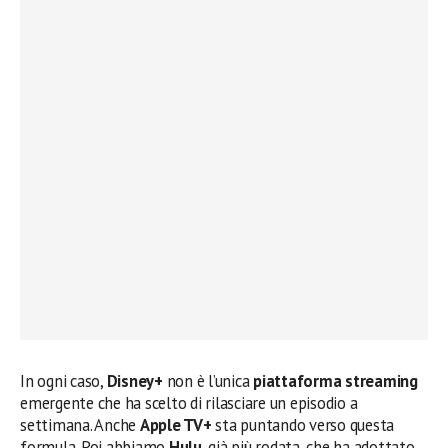
In ogni caso,
Disney+
non è l’unica
piattaforma streaming
emergente che ha scelto di rilasciare un episodio a
settimana. Anche
Apple TV+
sta puntando verso questa
formula. Poi abbiamo
Hulu
, già più rodata, che ha adottato