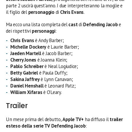
parte 2 uscirà quest’anno. I due interpreteranno la moglie e
il figlio del
personaggio
di
Chris Evans
.
Ma ecco una lista completa del
cast
di
Defending Jacob
e
dei rispettivi
personaggi
:
Chris Evans
è Andy Barber;
Michelle Dockery
è Laurie Barber;
Jaeden Martell
è Jacob Barber;
Cherry Jones
è Joanna Klein;
Pablo Schreiber
è Neal Logiudice;
Betty Gabriel
è Paula Duffy;
Sakina Jaffrey
è Lynn Canavan;
Daniel Henshall
è Leonard Patz;
William Xifaras
è O’Leary.
Trailer
Un mese prima del debutto,
Apple TV+
ha diffuso il
trailer
esteso della serie TV Defending Jacob
: