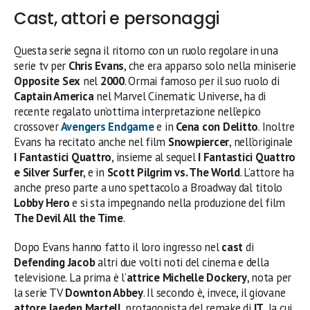
Cast, attori e personaggi
Questa serie segna il ritorno con un ruolo regolare in una
serie tv per
Chris Evans
, che era apparso solo nella miniserie
Opposite Sex
nel
2000
. Ormai famoso per il suo ruolo di
Captain America
nel Marvel Cinematic Universe, ha di
recente regalato un’ottima interpretazione nell’epico
crossover
Avengers Endgame
e in
Cena con Delitto
. Inoltre
Evans ha recitato anche nel film
Snowpiercer
, nell’originale
I Fantastici Quattro
, insieme al sequel
I Fantastici Quattro
e Silver Surfer
, e in
Scott Pilgrim vs. The World
. L’attore ha
anche preso parte a uno spettacolo a Broadway dal titolo
Lobby Hero
e si sta impegnando nella produzione del film
The Devil All the Time
.
Dopo Evans hanno fatto il loro ingresso nel
cast
di
Defending Jacob
altri due volti noti del cinema e della
televisione. La prima è l’
attrice Michelle Dockery
, nota per
la serie TV
Downton Abbey
. Il secondo è, invece, il giovane
attore
Jaeden Martell
, protagonista del remake di
IT
, la cui