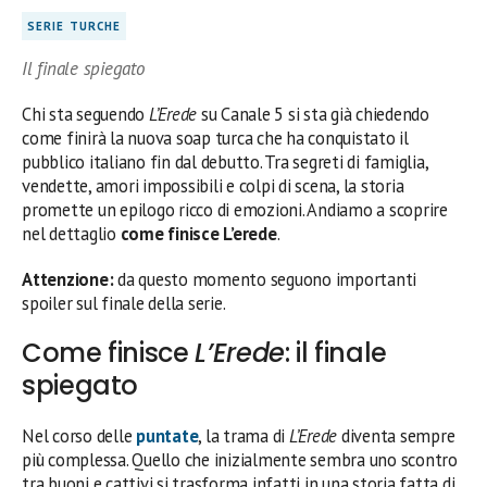
SERIE TURCHE
Il finale spiegato
Chi sta seguendo
L’Erede
su Canale 5 si sta già chiedendo
come finirà la nuova soap turca che ha conquistato il
pubblico italiano fin dal debutto. Tra segreti di famiglia,
vendette, amori impossibili e colpi di scena, la storia
promette un epilogo ricco di emozioni. Andiamo a scoprire
nel dettaglio
come finisce L’erede
.
Attenzione:
da questo momento seguono importanti
spoiler sul finale della serie.
Come finisce
L’Erede
: il finale
spiegato
Nel corso delle
puntate
, la trama di
L’Erede
diventa sempre
più complessa. Quello che inizialmente sembra uno scontro
tra buoni e cattivi si trasforma infatti in una storia fatta di