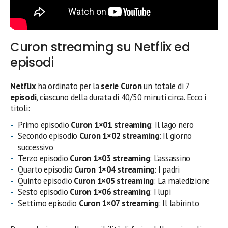
Curon streaming su Netflix ed
episodi
Netflix
ha ordinato per la
serie Curon
un totale di 7
episodi
, ciascuno della durata di 40/50 minuti circa. Ecco i
titoli:
Primo episodio
Curon 1×01 streaming
: Il lago nero
Secondo episodio
Curon 1×02
streaming
: Il giorno
successivo
Terzo episodio
Curon 1×03
streaming
: L’assassino
Quarto episodio
Curon 1×04
streaming
: I padri
Quinto episodio
Curon 1×05
streaming
: La maledizione
Sesto episodio
Curon 1×06
streaming
: I lupi
Settimo episodio
Curon 1×07
streaming
: Il labirinto