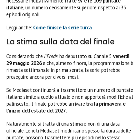
necessarie indicativamente
tra le 97 e le 109 puntate
italiane
, un numero decisamente superiore rispetto ai 35
episodi originali.
Leggi anche:
Come finisce la serie turca
La stima sulla data del finale
Considerando che
L’Erede
ha debuttato su Canale 5
venerdì
29 maggio 2026
e che, almeno finora, la programmazione è
rimasta settimanale in prima serata, la serie potrebbe
proseguire ancora per diversi mesi.
Se Mediaset continuerà a trasmettere un numero di puntate
italiane simile a quello attuale e non apporterà modifiche al
palinsesto, il finale potrebbe arrivare
tra la primavera e
l’inizio dell’estate del 2027
.
Naturalmente si tratta di una
stima
e non di una data
ufficiale. Le reti Mediaset modificano spesso la durata delle
puntate, possono trasmettere più episodi nello stesso