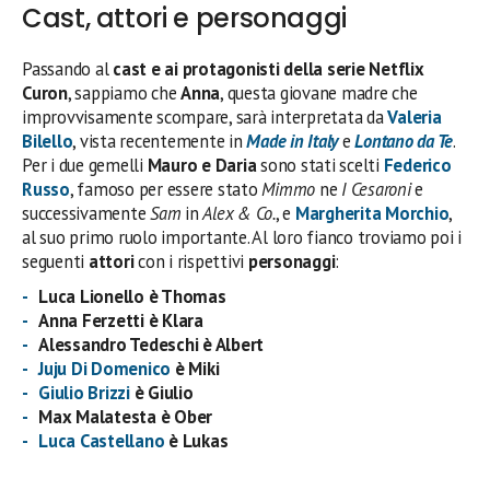
Cast, attori e personaggi
Passando al
cast e ai protagonisti della serie Netflix
Curon
, sappiamo che
Anna
, questa giovane madre che
improvvisamente scompare, sarà interpretata da
Valeria
Bilello
, vista recentemente in
Made in Italy
e
Lontano da Te
.
Per i due gemelli
Mauro e Daria
sono stati scelti
Federico
Russo
, famoso per essere stato
Mimmo
ne
I Cesaroni
e
successivamente
Sam
in
Alex & Co.
, e
Margherita Morchio
,
al suo primo ruolo importante. Al loro fianco troviamo poi i
seguenti
attori
con i rispettivi
personaggi
:
Luca Lionello è Thomas
Anna Ferzetti è Klara
Alessandro Tedeschi è Albert
Juju Di Domenico
è Miki
Giulio Brizzi
è Giulio
Max Malatesta è Ober
Luca Castellano
è Lukas