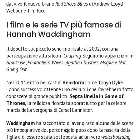
dal vivo il nuovo brano
Red Shoes Blues
di Andrew Lloyd
Webber e Tim Rice.
I film e le serie TV più famose di
Hannah Waddingham
Il debutto sul piccolo schermo risale al 2002, con una
partecipazione alla sitcom
Coupling
. Seguirono apparizioni in
Brookside
,
Footballers’ Wives
,
Agatha Christie’s Marple
e
Not
Going Out
.
Nel 2014 entrò nel cast di
Benidorm
come Tonya Dyke.
L’anno successivo ottenne uno dei ruoli che l’avrebbero fatta
conoscere al grande pubblico:
Septa Unella in Game of
Thrones
, la religiosa ricordata soprattutto per la celebre
marcia della vergogna di Cersei Lannister.
Waddingham
ha raccontato di aver girato alcune delle scene
più impegnative del personaggio poco dopo la nascita della
figlia e di essere stata sottoposta ad un vero
waterboarding