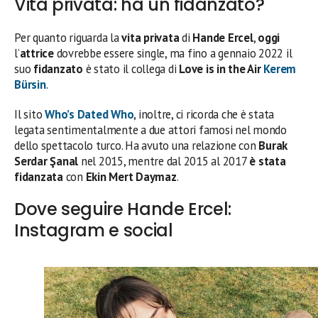
Vita privata: ha un fidanzato?
Per quanto riguarda la
vita privata
di
Hande Ercel
,
oggi
l’
attrice
dovrebbe essere single, ma fino a gennaio 2022 il
suo
fidanzato
è stato il collega di
Love is in the Air
Kerem
Bürsin
.
Il sito
Who’s Dated Who
, inoltre, ci ricorda che è stata
legata sentimentalmente a due attori famosi nel mondo
dello spettacolo turco. Ha avuto una relazione con
Burak
Serdar Şanal
nel 2015, mentre dal 2015 al 2017
è stata
fidanzata
con
Ekin Mert Daymaz
.
Dove seguire Hande Ercel:
Instagram e social