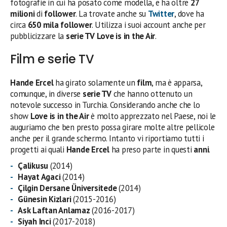
fotografie in cui ha posato come modella, e ha oltre
27
milioni
di
follower
. La trovate anche su
Twitter
, dove ha
circa
650 mila follower
. Utilizza i suoi account anche per
pubblicizzare la
serie TV
Love is in the Air
.
Film e serie TV
Hande Ercel
ha girato solamente un
film
, ma è apparsa,
comunque, in diverse
serie TV
che hanno ottenuto un
notevole successo in Turchia. Considerando anche che lo
show
Love is in the Air
è molto apprezzato nel Paese, noi le
auguriamo che ben presto possa girare molte altre pellicole
anche per il grande schermo. Intanto vi riportiamo tutti i
progetti ai quali
Hande Ercel
ha preso parte in questi
anni
.
Çalikusu
(2014)
Hayat Agaci
(2014)
Çilgin Dersane Üniversitede
(2014)
Günesin Kizlari
(2015-2016)
Ask Laftan Anlamaz
(2016-2017)
Siyah Inci
(2017-2018)