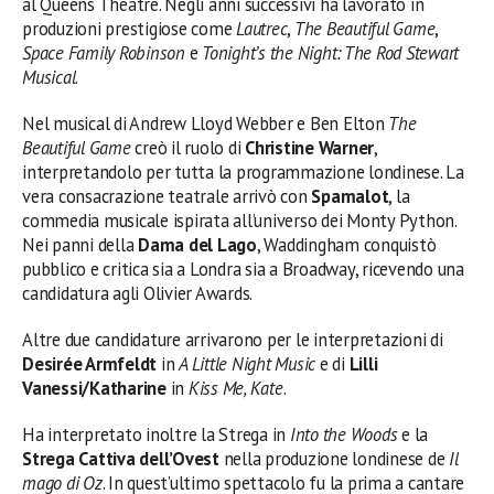
al Queens Theatre. Negli anni successivi ha lavorato in
produzioni prestigiose come
Lautrec
,
The Beautiful Game
,
Space Family Robinson
e
Tonight’s the Night: The Rod Stewart
Musical
.
Nel musical di Andrew Lloyd Webber e Ben Elton
The
Beautiful Game
creò il ruolo di
Christine Warner
,
interpretandolo per tutta la programmazione londinese. La
vera consacrazione teatrale arrivò con
Spamalot
, la
commedia musicale ispirata all’universo dei Monty Python.
Nei panni della
Dama del Lago
, Waddingham conquistò
pubblico e critica sia a Londra sia a Broadway, ricevendo una
candidatura agli Olivier Awards.
Altre due candidature arrivarono per le interpretazioni di
Desirée Armfeldt
in
A Little Night Music
e di
Lilli
Vanessi/Katharine
in
Kiss Me, Kate
.
Ha interpretato inoltre la Strega in
Into the Woods
e la
Strega Cattiva dell’Ovest
nella produzione londinese de
Il
mago di Oz
. In quest’ultimo spettacolo fu la prima a cantare