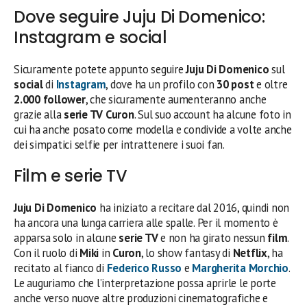
Dove seguire Juju Di Domenico:
Instagram e social
Sicuramente potete appunto seguire
Juju Di Domenico
sul
social
di
Instagram
, dove ha un profilo con
30 post
e oltre
2.000 follower
, che sicuramente aumenteranno anche
grazie alla
serie TV Curon
. Sul suo account ha alcune foto in
cui ha anche posato come modella e condivide a volte anche
dei simpatici selfie per intrattenere i suoi fan.
Film e serie TV
Juju Di Domenico
ha iniziato a recitare dal 2016, quindi non
ha ancora una lunga carriera alle spalle. Per il momento è
apparsa solo in alcune
serie TV
e non ha girato nessun
film
.
Con il ruolo di
Miki
in
Curon
, lo show fantasy di
Netflix
, ha
recitato al fianco di
Federico Russo
e
Margherita Morchio
.
Le auguriamo che l’interpretazione possa aprirle le porte
anche verso nuove altre produzioni cinematografiche e