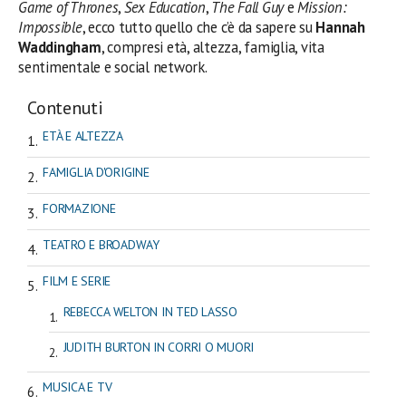
Game of Thrones
,
Sex Education
,
The Fall Guy
e
Mission:
Impossible
, ecco tutto quello che c’è da sapere su
Hannah
Waddingham
, compresi età, altezza, famiglia, vita
sentimentale e social network.
Contenuti
ETÀ E ALTEZZA
FAMIGLIA D'ORIGINE
FORMAZIONE
TEATRO E BROADWAY
FILM E SERIE
REBECCA WELTON IN TED LASSO
JUDITH BURTON IN CORRI O MUORI
MUSICA E TV