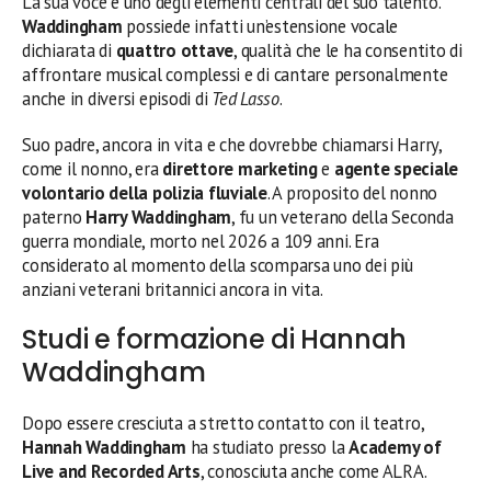
La sua voce è uno degli elementi centrali del suo talento.
Waddingham
possiede infatti un’estensione vocale
dichiarata di
quattro ottave
, qualità che le ha consentito di
affrontare musical complessi e di cantare personalmente
anche in diversi episodi di
Ted Lasso
.
Suo padre, ancora in vita e che dovrebbe chiamarsi Harry,
come il nonno, era
direttore marketing
e
agente speciale
volontario della polizia fluviale
. A proposito del nonno
paterno
Harry Waddingham
, fu un veterano della Seconda
guerra mondiale, morto nel 2026 a 109 anni. Era
considerato al momento della scomparsa uno dei più
anziani veterani britannici ancora in vita.
Studi e formazione di Hannah
Waddingham
Dopo essere cresciuta a stretto contatto con il teatro,
Hannah Waddingham
ha studiato presso la
Academy of
Live and Recorded Arts
, conosciuta anche come ALRA.