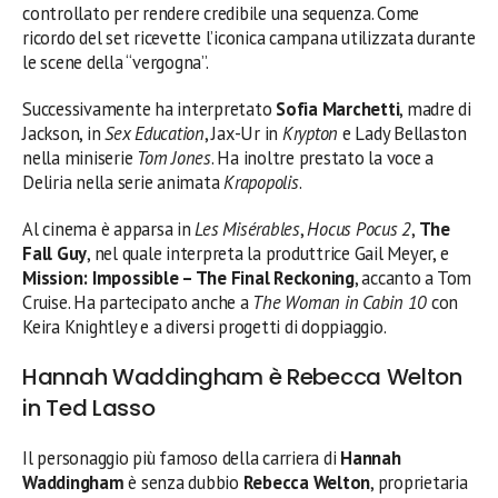
controllato per rendere credibile una sequenza. Come
ricordo del set ricevette l’iconica campana utilizzata durante
le scene della “vergogna”.
Successivamente ha interpretato
Sofia Marchetti
, madre di
Jackson, in
Sex Education
, Jax-Ur in
Krypton
e Lady Bellaston
nella miniserie
Tom Jones
. Ha inoltre prestato la voce a
Deliria nella serie animata
Krapopolis
.
Al cinema è apparsa in
Les Misérables
,
Hocus Pocus 2
,
The
Fall Guy
, nel quale interpreta la produttrice Gail Meyer, e
Mission: Impossible – The Final Reckoning
, accanto a Tom
Cruise. Ha partecipato anche a
The Woman in Cabin 10
con
Keira Knightley e a diversi progetti di doppiaggio.
Hannah Waddingham è Rebecca Welton
in Ted Lasso
Il personaggio più famoso della carriera di
Hannah
Waddingham
è senza dubbio
Rebecca Welton
, proprietaria