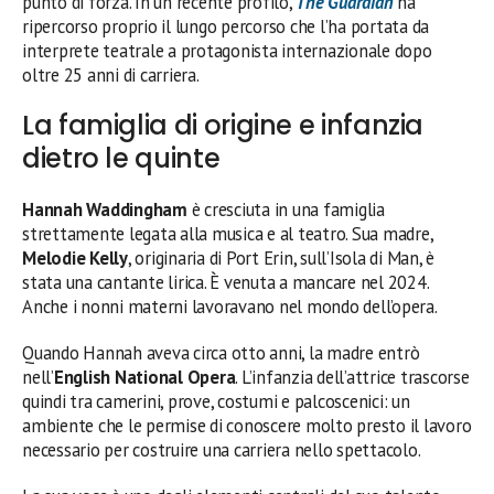
punto di forza. In un recente profilo,
The Guardian
ha
ripercorso proprio il lungo percorso che l’ha portata da
interprete teatrale a protagonista internazionale dopo
oltre 25 anni di carriera.
La famiglia di origine e infanzia
dietro le quinte
Hannah Waddingham
è cresciuta in una famiglia
strettamente legata alla musica e al teatro. Sua madre,
Melodie Kelly
, originaria di Port Erin, sull’Isola di Man, è
stata una cantante lirica. È venuta a mancare nel 2024.
Anche i nonni materni lavoravano nel mondo dell’opera.
Quando Hannah aveva circa otto anni, la madre entrò
nell’
English National Opera
. L’infanzia dell’attrice trascorse
quindi tra camerini, prove, costumi e palcoscenici: un
ambiente che le permise di conoscere molto presto il lavoro
necessario per costruire una carriera nello spettacolo.