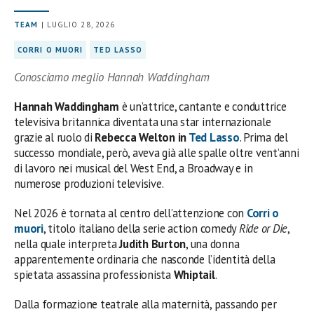
TEAM
| LUGLIO 28, 2026
CORRI O MUORI
TED LASSO
Conosciamo meglio Hannah Waddingham
Hannah Waddingham
è un’attrice, cantante e conduttrice
televisiva britannica diventata una star internazionale
grazie al ruolo di
Rebecca Welton in
Ted Lasso
. Prima del
successo mondiale, però, aveva già alle spalle oltre vent’anni
di lavoro nei musical del West End, a Broadway e in
numerose produzioni televisive.
Nel 2026 è tornata al centro dell’attenzione con
Corri o
muori
, titolo italiano della serie action comedy
Ride or Die
,
nella quale interpreta
Judith Burton
, una donna
apparentemente ordinaria che nasconde l’identità della
spietata assassina professionista
Whiptail
.
Dalla formazione teatrale alla maternità, passando per