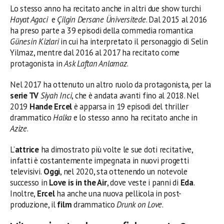
Lo stesso anno ha recitato anche in altri due show turchi
Hayat Agaci
e
Çilgin Dersane Üniversitede
. Dal 2015 al 2016
ha preso parte a 39 episodi della commedia romantica
Günesin Kizlari
in cui ha interpretato il personaggio di Selin
Yilmaz, mentre dal 2016 al 2017 ha recitato come
protagonista in
Ask Laftan Anlamaz
.
Nel 2017 ha ottenuto un altro ruolo da protagonista, per la
serie TV
Siyah Inci
, che è andata avanti fino al 2018. Nel
2019
Hande Ercel
è apparsa in 19 episodi del thriller
drammatico
Halka
e lo stesso anno ha recitato anche in
Azize
.
L’
attrice
ha dimostrato più volte le sue doti recitative,
infatti è costantemente impegnata in nuovi progetti
televisivi.
Oggi
, nel 2020, sta ottenendo un notevole
successo in
Love is in the Air
, dove veste i panni di
Eda
.
Inoltre,
Ercel
ha anche una nuova pellicola in post-
produzione, il
film
drammatico
Drunk on Love
.