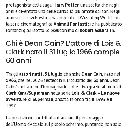
protagonista della saga,
Harry Potter
, una scelta che negli
anni è diventata una delle curiosità più amate dai fan. Negli
anni successivi Rowling ha ampliato il Wizarding World con
la serie cinematografica
Animali Fantastici
e ha pubblicato
romanzi gialli sotto lo pseudonimo di
Robert Galbraith
.
Chi è Dean Cain? L’attore di Lois &
Clark nato il 31 luglio 1966 compie
60 anni
Tra gli
attori nati il 31 luglio
c’è anche
Dean Cain
, nato nel
1966
, che nel 2026 festeggia il traguardo dei
60 anni
. Dean
Cain è entrato nell’immaginario collettivo grazie al ruolo di
Clark Kent/Superman
nella serie
Lois & Clark – Le nuove
avventure di Superman
, andata in onda tra il 1993 e il
1997.
La produzione contribuì a rilanciare il personaggio
dell’Uomo d’Acciaio sul piccolo schermo, puntando non solo