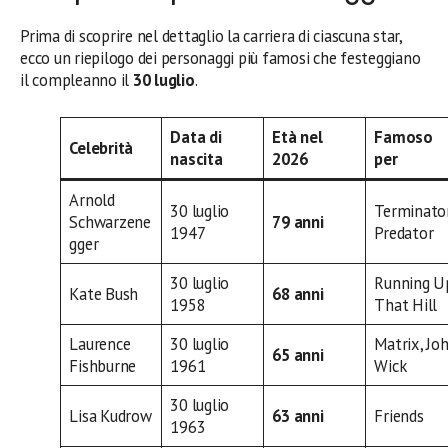
Prima di scoprire nel dettaglio la carriera di ciascuna star,
ecco un riepilogo dei personaggi più famosi che festeggiano
il compleanno il
30 luglio
.
Data di
Età nel
Famoso
Celebrità
nascita
2026
per
Arnold
30 luglio
Terminator
Schwarzene
79 anni
1947
Predator
gger
30 luglio
Running U
Kate Bush
68 anni
1958
That Hill
Laurence
30 luglio
Matrix, Jo
65 anni
Fishburne
1961
Wick
30 luglio
Lisa Kudrow
63 anni
Friends
1963