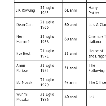
31 luglio
Harry
J.K. Rowling
61 anni
1965
Potter
31 luglio
Dean Cain
60 anni
Lois & Cla
1966
Neri
31 luglio
Cinema e 
60 anni
Marcorè
1966
italiana
31 luglio
House of
Eve Best
55 anni
1971
the Drago
Annie
31 luglio
The
51 anni
Parisse
1975
Following
31 luglio
B.J. Novak
47 anni
The Office
1979
Wunmi
31 luglio
40 anni
Loki
Mosaku
1986