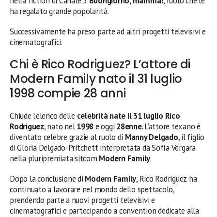
nella fiction di Canale 5
Buongiorno, mamma!
, ruolo che le
ha regalato grande popolarità.
Successivamente ha preso parte ad altri progetti televisivi e
cinematografici.
Chi è Rico Rodriguez? L’attore di
Modern Family nato il 31 luglio
1998 compie 28 anni
Chiude l’elenco delle
celebrità nate il 31 luglio
Rico
Rodriguez
, nato nel
1998
e oggi
28enne
. L’attore texano è
diventato celebre grazie al ruolo di
Manny Delgado
, il figlio
di Gloria Delgado-Pritchett interpretata da Sofía Vergara
nella pluripremiata sitcom
Modern Family
.
Dopo la conclusione di
Modern Family
, Rico Rodriguez ha
continuato a lavorare nel mondo dello spettacolo,
prendendo parte a nuovi progetti televisivi e
cinematografici e partecipando a convention dedicate alla