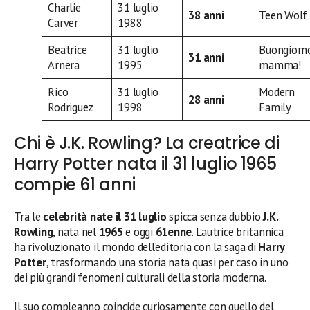
Charlie
31 luglio
38 anni
Teen Wolf
Carver
1988
Beatrice
31 luglio
Buongiorn
31 anni
Arnera
1995
mamma!
Rico
31 luglio
Modern
28 anni
Rodriguez
1998
Family
Chi è J.K. Rowling? La creatrice di
Harry Potter nata il 31 luglio 1965
compie 61 anni
Tra le
celebrità nate il 31 luglio
spicca senza dubbio
J.K.
Rowling
, nata nel
1965
e oggi
61enne
. L’autrice britannica
ha rivoluzionato il mondo dell’editoria con la saga di
Harry
Potter
, trasformando una storia nata quasi per caso in uno
dei più grandi fenomeni culturali della storia moderna.
Il suo compleanno coincide curiosamente con quello del