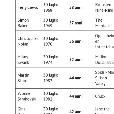
30 luglio
Brooklyn
Terry Crews
58 anni
1968
Nine-Nine
Simon
30 luglio
The
57 anni
Baker
1969
Mentalist
Oppenhei
Christopher
30 luglio
56 anni
er,
Nolan
1970
Interstella
Hilary
30 luglio
Million
52 anni
Swank
1974
Dollar Bab
Spider-Ma
Martin
30 luglio
44 anni
Silicon
Starr
1982
Valley
Yvonne
30 luglio
44 anni
Chuck
Strahovski
1982
Gina
30 luglio
Jane the
42 anni