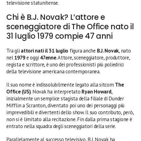
televisione statunitense.
Chi è B.J. Novak? L’attore e
sceneggiatore di The Office nato il
31 luglio 1979 compie 47 anni
Tra gli
attori nati il 31 luglio
figura anche
B.J. Novak
, nato
nel
1979
e oggi
47enne
. Attore, sceneggiatore, produttore,
regista e scrittore, è uno dei professionisti più poliedrici
della televisione americana contemporanea.
Il suo nome è indissolubilmente legato alla sitcom
The
Office (US)
. Novak ha interpretato
Ryan Howard
,
inizialmente un semplice stagista della filiale di Dunder
Mifflin a Scranton, diventato poi uno dei personaggi più
imprevedibili e divertenti dello show. Il suo contributo, però,
non si è limitato alla recitazione. Fin dalla prima stagione è
entrato nella squadra degli sceneggiatori della serie.
Parallelamente al successo televisivo, B.J. Novak ha