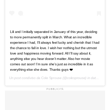
Lili and I initially separated in January of this year, deciding
to more permanently split in March. What an incredible
experience I had, I’ll always feel lucky and cherish that I had
the chance to fall in love. I wish her nothing but the utmost
love and happiness moving forward. All I’ll say about it,
anything else you hear doesn’t matter. Also her movie
comes out soon! I’m sure she’s just as incredible in it as
everything else she does. Thanks guys ❤️
Un post condiviso da
Cole Sprouse
(@colesprouse) in data:
19 Ago