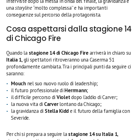
interviste dopo la messa in onda del finale, la gravidanza è
una
storyline
“molto complessa” e ha importanti
conseguenze sul percorso della protagonista.
Cosa aspettarsi dalla stagione 14
di Chicago Fire
Quando la
stagione 14 di Chicago Fire
arriverà in chiaro su
Italia 1
, gli spettatori ritroveranno una Caserma 51
profondamente cambiata. Tra i principali punti da seguire ci
saranno:
Mouch
nel suo nuovo ruolo di leadership;
il futuro professionale di
Herrmann
;
il difficile percorso di
Violet
dopo l’addio di Carver;
la nuova vita di
Carver
lontano da Chicago;
la gravidanza di
Stella Kidd
e il futuro della famiglia con
Severide.
Per chi si prepara a seguire la
stagione 14 su Italia 1
,