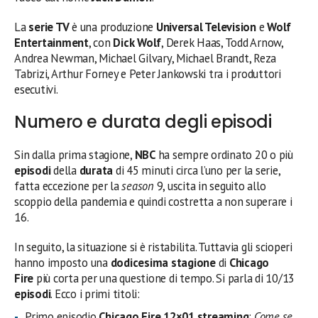
La
serie TV
è una produzione
Universal Television
e
Wolf
Entertainment
, con
Dick Wolf
, Derek Haas, Todd Arnow,
Andrea Newman, Michael Gilvary, Michael Brandt, Reza
Tabrizi, Arthur Forney e Peter Jankowski tra i produttori
esecutivi.
Numero e durata degli episodi
Sin dalla prima stagione,
NBC
ha sempre ordinato 20 o più
episodi
della
durata
di 45 minuti circa l’uno per la serie,
fatta eccezione per la
season
9, uscita in seguito allo
scoppio della pandemia e quindi costretta a non superare i
16.
In seguito, la situazione si è ristabilita. Tuttavia gli scioperi
hanno imposto una
dodicesima stagione
di
Chicago
Fire
più corta per una questione di tempo. Si parla di 10/13
episodi
. Ecco i primi titoli:
Primo episodio
Chicago Fire 12×01 streaming
:
Come se