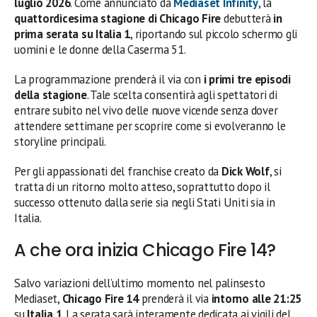
luglio 2026
. Come annunciato da
Mediaset Infinity
, la
quattordicesima stagione di Chicago Fire
debutterà
in
prima serata su Italia 1
, riportando sul piccolo schermo gli
uomini e le donne della Caserma 51.
La programmazione prenderà il via con
i primi tre episodi
della stagione
. Tale scelta consentirà agli spettatori di
entrare subito nel vivo delle nuove vicende senza dover
attendere settimane per scoprire come si evolveranno le
storyline principali.
Per gli appassionati del franchise creato da
Dick Wolf
, si
tratta di un ritorno molto atteso, soprattutto dopo il
successo ottenuto dalla serie sia negli Stati Uniti sia in
Italia.
A che ora inizia Chicago Fire 14?
Salvo variazioni dell’ultimo momento nel palinsesto
Mediaset,
Chicago Fire 14
prenderà il via
intorno alle 21:25
su
Italia 1
. La serata sarà interamente dedicata ai vigili del