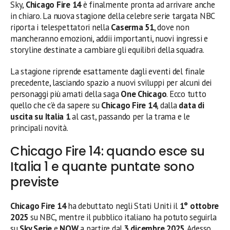
Sky,
Chicago Fire 14
è finalmente pronta ad arrivare anche
in chiaro. La nuova stagione della celebre serie targata NBC
riporta i telespettatori nella
Caserma 51
, dove non
mancheranno emozioni, addii importanti, nuovi ingressi e
storyline destinate a cambiare gli equilibri della squadra.
La stagione riprende esattamente dagli eventi del finale
precedente, lasciando spazio a nuovi sviluppi per alcuni dei
personaggi più amati della saga
One Chicago
. Ecco tutto
quello che c’è da sapere su
Chicago Fire 14
, dalla
data di
uscita su Italia 1
al cast, passando per la trama e le
principali novità.
Chicago Fire 14: quando esce su
Italia 1 e quante puntate sono
previste
Chicago Fire 14
ha debuttato negli Stati Uniti il
1° ottobre
2025
su NBC, mentre il pubblico italiano ha potuto seguirla
su
Sky Serie
e
NOW
a partire dal
3 dicembre 2025
. Adesso