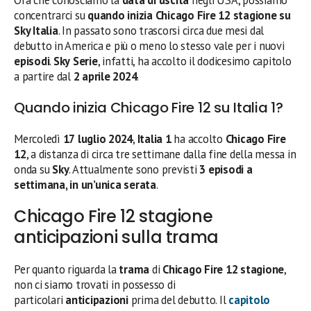
Ora che conosciamo la
data di uscita
negli USA, possiamo
concentrarci su
quando inizia Chicago Fire 12 stagione su
Sky Italia
. In passato sono trascorsi circa due mesi dal
debutto in America e più o meno lo stesso vale per i nuovi
episodi
.
Sky
Serie
, infatti, ha accolto il dodicesimo capitolo
a partire dal
2 aprile 2024
.
Quando inizia Chicago Fire 12 su Italia 1?
Mercoledì
17
luglio
2024
,
Italia
1
ha accolto
Chicago Fire
12
, a distanza di circa tre settimane dalla fine della messa in
onda su
Sky
. Attualmente sono previsti
3 episodi a
settimana, in un’unica serata
.
Chicago Fire 12 stagione
anticipazioni sulla trama
Per quanto riguarda la
trama
di
Chicago Fire 12 stagione
,
non ci siamo trovati in possesso di
particolari
anticipazioni
prima del debutto. Il
capitolo