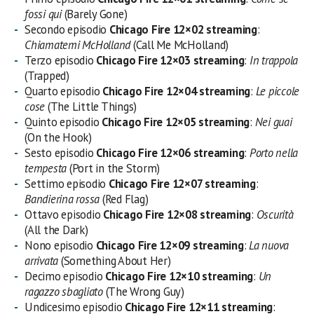
fossi qui
(Barely Gone)
Secondo episodio
Chicago Fire 12×02 streaming
:
Chiamatemi McHolland
(Call Me McHolland)
Terzo episodio
Chicago Fire 12×03 streaming
:
In trappola
(Trapped)
Quarto episodio
Chicago Fire 12×04 streaming
:
Le piccole
cose
(The Little Things)
Quinto episodio
Chicago Fire 12×05 streaming
:
Nei guai
(On the Hook)
Sesto episodio
Chicago Fire 12×06 streaming
:
Porto nella
tempesta
(Port in the Storm)
Settimo episodio
Chicago Fire 12×07 streaming
:
Bandierina rossa
(Red Flag)
Ottavo episodio
Chicago Fire 12×08 streaming
:
Oscurità
(All the Dark)
Nono episodio
Chicago Fire 12×09 streaming
:
La nuova
arrivata
(Something About Her)
Decimo episodio
Chicago Fire 12×10 streaming
:
Un
ragazzo sbagliato
(The Wrong Guy)
Undicesimo episodio
Chicago Fire 12×11 streaming
: