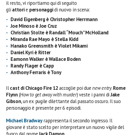
il resto, vi riportiamo qui di seguito
gli
attori
e
personaggi
di nuovo in scena:
David Eigenberg è Christopher Herrmann
Joe Minoso è Joe Cruz
Christian Stolte è Randall “Mouch” McHolland
Miranda Rae Mayo è Stella Kidd
Hanako Greensmith
è
Violet Mikami
Daniel Kyri è Ritter
Eamonn Walker è Wallace Boden
Randy Flager è Capp
Anthony Ferraris è Tony
Il
cast di Chicago Fire 12
accoglie poi due
new entry
.
Rome
Flynn
(
How to get away with murder
) veste i panni di
Jake
Gibson
, un ex pugile dilettante dal passato oscuro. Il suo
personaggio è presente per 6 episodi.
Michael Bradway
rappresenta il secondo ingresso. Il
giovane è stato scelto per interpretare un nuovo vigile del
fuoco dal nome
Jack Damon
.