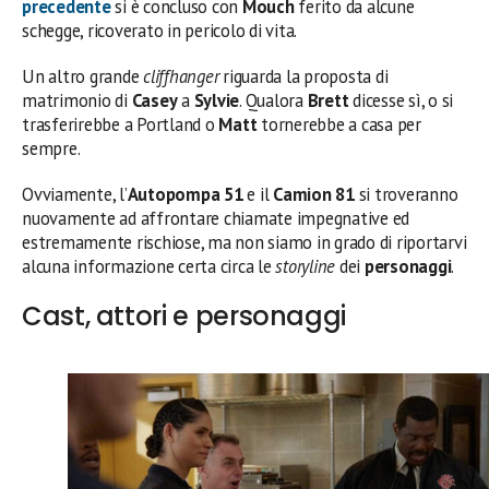
precedente
si è concluso con
Mouch
ferito da alcune
schegge, ricoverato in pericolo di vita.
Un altro grande
cliffhanger
riguarda la proposta di
matrimonio di
Casey
a
Sylvie
. Qualora
Brett
dicesse sì, o si
trasferirebbe a Portland o
Matt
tornerebbe a casa per
sempre.
Ovviamente, l’
Autopompa 51
e il
Camion 81
si troveranno
nuovamente ad affrontare chiamate impegnative ed
estremamente rischiose, ma non siamo in grado di riportarvi
alcuna informazione certa
circa le
storyline
dei
personaggi
.
Cast, attori e personaggi