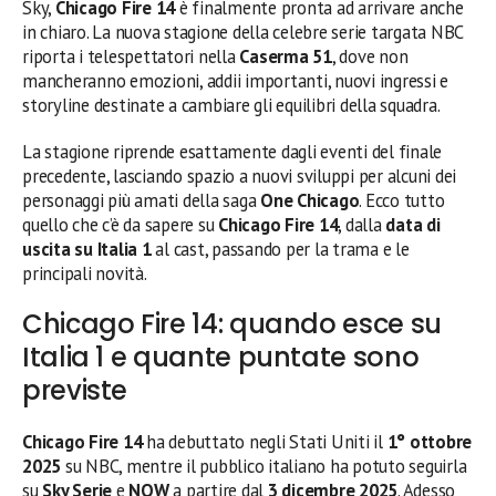
Sky,
Chicago Fire 14
è finalmente pronta ad arrivare anche
in chiaro. La nuova stagione della celebre serie targata NBC
riporta i telespettatori nella
Caserma 51
, dove non
mancheranno emozioni, addii importanti, nuovi ingressi e
storyline destinate a cambiare gli equilibri della squadra.
La stagione riprende esattamente dagli eventi del finale
precedente, lasciando spazio a nuovi sviluppi per alcuni dei
personaggi più amati della saga
One Chicago
. Ecco tutto
quello che c’è da sapere su
Chicago Fire 14
, dalla
data di
uscita su Italia 1
al cast, passando per la trama e le
principali novità.
Chicago Fire 14: quando esce su
Italia 1 e quante puntate sono
previste
Chicago Fire 14
ha debuttato negli Stati Uniti il
1° ottobre
2025
su NBC, mentre il pubblico italiano ha potuto seguirla
su
Sky Serie
e
NOW
a partire dal
3 dicembre 2025
. Adesso