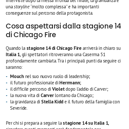
interviste dopo la messa in onda del finale, la gravidanza è
una
storyline
“molto complessa” e ha importanti
conseguenze sul percorso della protagonista.
Cosa aspettarsi dalla stagione 14
di Chicago Fire
Quando la
stagione 14 di Chicago Fire
arriverà in chiaro su
Italia 1
, gli spettatori ritroveranno una Caserma 51
profondamente cambiata. Tra i principali punti da seguire ci
saranno:
Mouch
nel suo nuovo ruolo di leadership;
il futuro professionale di
Herrmann
;
il difficile percorso di
Violet
dopo l’addio di Carver;
la nuova vita di
Carver
lontano da Chicago;
la gravidanza di
Stella Kidd
e il futuro della famiglia con
Severide.
Per chi si prepara a seguire la
stagione 14 su Italia 1
,