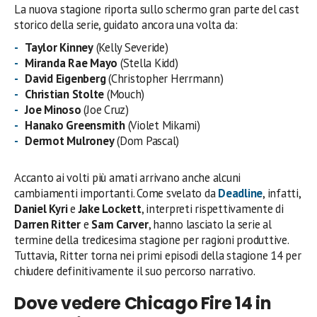
La nuova stagione riporta sullo schermo gran parte del cast
storico della serie, guidato ancora una volta da:
Taylor Kinney
(Kelly Severide)
Miranda Rae Mayo
(Stella Kidd)
David Eigenberg
(Christopher Herrmann)
Christian Stolte
(Mouch)
Joe Minoso
(Joe Cruz)
Hanako Greensmith
(Violet Mikami)
Dermot Mulroney
(Dom Pascal)
Accanto ai volti più amati arrivano anche alcuni
cambiamenti importanti. Come svelato da
Deadline
, infatti,
Daniel Kyri
e
Jake Lockett
, interpreti rispettivamente di
Darren Ritter
e
Sam Carver
, hanno lasciato la serie al
termine della tredicesima stagione per ragioni produttive.
Tuttavia, Ritter torna nei primi episodi della stagione 14 per
chiudere definitivamente il suo percorso narrativo.
Dove vedere Chicago Fire 14 in