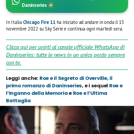
Daninseries
In Italia
Chicago Fire 11
ha iniziato ad andare in onda il 15
novembre 2022 su Sky Serie e continua ogni martedì sera.
Clicca qui per unirti al canale ufficiale WhatsApp di
Daninseries: tutte le news in un unico posto sempre
con te.
Leggi anche:
Roe e il Segreto di Overville, il
primo romanzo di Daninseries
, e i sequel
Roe e
l’Inganno della Memoria
e
Roe e l’Ultima
Battaglia