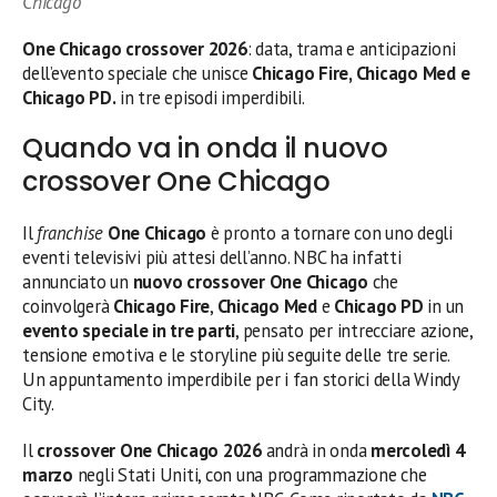
Chicago
One Chicago crossover 2026
: data, trama e anticipazioni
dell’evento speciale che unisce
Chicago Fire, Chicago Med e
Chicago PD.
in tre episodi imperdibili.
Quando va in onda il nuovo
crossover One Chicago
Il
franchise
One Chicago
è pronto a tornare con uno degli
eventi televisivi più attesi dell’anno. NBC ha infatti
annunciato un
nuovo crossover One Chicago
che
coinvolgerà
Chicago Fire
,
Chicago Med
e
Chicago PD
in un
evento speciale in tre parti
, pensato per intrecciare azione,
tensione emotiva e le storyline più seguite delle tre serie.
Un appuntamento imperdibile per i fan storici della Windy
City.
Il
crossover One Chicago 2026
andrà in onda
mercoledì 4
marzo
negli Stati Uniti, con una programmazione che