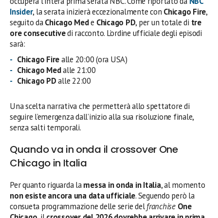
occuperà l’intera prima serata NBC. Come riportato da
NBC
Insider
, la serata inizierà eccezionalmente con
Chicago Fire
,
seguito da
Chicago Med
e
Chicago PD
, per un totale di
tre
ore consecutive
di racconto. L’ordine ufficiale degli episodi
sarà:
Chicago Fire
alle 20:00 (ora USA)
Chicago Med
alle 21:00
Chicago PD
alle 22:00
Una scelta narrativa che permetterà allo spettatore di
seguire l’emergenza dall’inizio alla sua risoluzione finale,
senza salti temporali.
Quando va in onda il crossover One
Chicago in Italia
Per quanto riguarda la
messa in onda in Italia
, al momento
non esiste ancora una data ufficiale
. Seguendo però la
consueta programmazione delle serie del
franchise
One
Chicago
, il
crossover del 2026 dovrebbe arrivare in prima