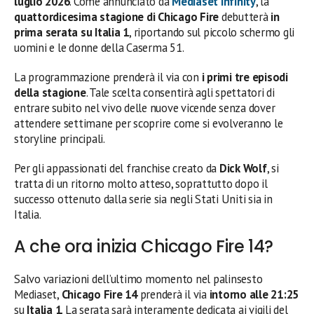
luglio 2026
. Come annunciato da
Mediaset Infinity
, la
quattordicesima stagione di Chicago Fire
debutterà
in
prima serata su Italia 1
, riportando sul piccolo schermo gli
uomini e le donne della Caserma 51.
La programmazione prenderà il via con
i primi tre episodi
della stagione
. Tale scelta consentirà agli spettatori di
entrare subito nel vivo delle nuove vicende senza dover
attendere settimane per scoprire come si evolveranno le
storyline principali.
Per gli appassionati del franchise creato da
Dick Wolf
, si
tratta di un ritorno molto atteso, soprattutto dopo il
successo ottenuto dalla serie sia negli Stati Uniti sia in
Italia.
A che ora inizia Chicago Fire 14?
Salvo variazioni dell’ultimo momento nel palinsesto
Mediaset,
Chicago Fire 14
prenderà il via
intorno alle 21:25
su
Italia 1
. La serata sarà interamente dedicata ai vigili del