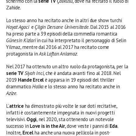
schermo con la
serie TV
Çalikusu
, dove ha recitato il ruolo di
Zahide.
Lo stesso anno ha recitato anche in altri due show turchi
Hayat Agaci
e
Çilgin Dersane Üniversitede
. Dal 2015 al 2016
ha preso parte a 39 episodi della commedia romantica
Günesin Kizlari
in cui ha interpretato il personaggio di Selin
Yilmaz, mentre dal 2016 al 2017 ha recitato come
protagonista in
Ask Laftan Anlamaz
.
Nel 2017 ha ottenuto un altro ruolo da protagonista, per la
serie TV
Siyah Inci
, che è andata avanti fino al 2018. Nel
2019
Hande Ercel
è apparsa in 19 episodi del thriller
drammatico
Halka
e lo stesso anno ha recitato anche in
Azize
.
L’
attrice
ha dimostrato più volte le sue doti recitative,
infatti è costantemente impegnata in nuovi progetti
televisivi.
Oggi
, nel 2020, sta ottenendo un notevole
successo in
Love is in the Air
, dove veste i panni di
Eda
.
Inoltre,
Ercel
ha anche una nuova pellicola in post-