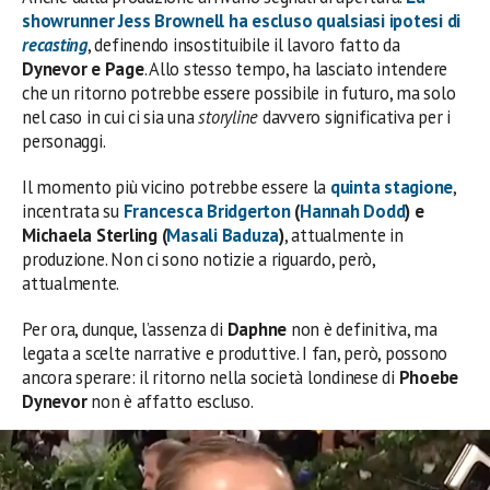
showrunner
Jess Brownell
ha escluso qualsiasi ipotesi di
recasting
, definendo insostituibile il lavoro fatto da
Dynevor e Page
. Allo stesso tempo, ha lasciato intendere
che un ritorno potrebbe essere possibile in futuro, ma solo
nel caso in cui ci sia una
storyline
davvero significativa per i
personaggi.
Il momento più vicino potrebbe essere la
quinta stagione
,
incentrata su
Francesca Bridgerton
(
Hannah Dodd
) e
Michaela Sterling (
Masali Baduza
)
, attualmente in
produzione. Non ci sono notizie a riguardo, però,
attualmente.
Per ora, dunque, l’assenza di
Daphne
non è definitiva, ma
legata a scelte narrative e produttive. I fan, però, possono
ancora sperare: il ritorno nella società londinese di
Phoebe
Dynevor
non è affatto escluso.