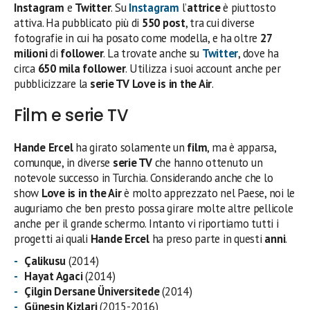
Instagram
e
Twitter
. Su
Instagram
l’
attrice
è piuttosto
attiva. Ha pubblicato più di
550 post
, tra cui diverse
fotografie in cui ha posato come modella, e ha oltre
27
milioni
di
follower
. La trovate anche su
Twitter
, dove ha
circa
650 mila follower
. Utilizza i suoi account anche per
pubblicizzare la
serie TV
Love is in the Air
.
Film e serie TV
Hande Ercel
ha girato solamente un
film
, ma è apparsa,
comunque, in diverse
serie TV
che hanno ottenuto un
notevole successo in Turchia. Considerando anche che lo
show
Love is in the Air
è molto apprezzato nel Paese, noi le
auguriamo che ben presto possa girare molte altre pellicole
anche per il grande schermo. Intanto vi riportiamo tutti i
progetti ai quali
Hande Ercel
ha preso parte in questi
anni
.
Çalikusu
(2014)
Hayat Agaci
(2014)
Çilgin Dersane Üniversitede
(2014)
Günesin Kizlari
(2015-2016)