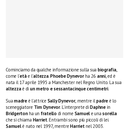
Cominciamo da qualche informazione sulla sua
biografia
,
come l’
età
e l’
altezza
.
Phoebe Dynevor
ha 26
anni
, ed è
nata il 17 aprile 1995 a Manchester nel Regno Unito. La sua
altezza
è di
un metro e sessantacinque centimetri
.
Sua
madre
è l’attrice
Sally Dynevor
, mentre il
padre
è lo
sceneggiatore
Tim
Dynevor
. L’interprete di
Daphne
in
Bridgerton
ha un
fratello
di nome
Samuel
e una
sorella
che si chiama
Harriet
. Entrambi sono più piccoli di lei.
Samuel
è nato nel 1997, mentre
Harriet
nel 2003.