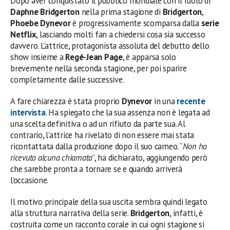
Dopo aver conquistato il pubblico mondiale con il ruolo di
Daphne Bridgerton
nella prima stagione di
Bridgerton
,
Phoebe Dynevor
è progressivamente scomparsa dalla
serie
Netflix
, lasciando molti fan a chiedersi cosa sia successo
davvero. L’attrice, protagonista assoluta del debutto dello
show insieme a
Regé-Jean Page
, è apparsa solo
brevemente nella seconda stagione, per poi sparire
completamente dalle successive.
A fare chiarezza è stata proprio
Dynevor
in una
recente
intervista
. Ha spiegato che la sua assenza non è legata ad
una scelta definitiva o ad un rifiuto da parte sua. Al
contrario, l’attrice ha rivelato di non essere mai stata
ricontattata dalla produzione dopo il suo cameo. “
Non ho
ricevuto alcuna chiamata
”, ha dichiarato, aggiungendo però
che sarebbe pronta a tornare se e quando arriverà
l’occasione.
Il motivo principale della sua uscita sembra quindi legato
alla struttura narrativa della serie.
Bridgerton
, infatti, è
costruita come un racconto corale in cui ogni stagione si