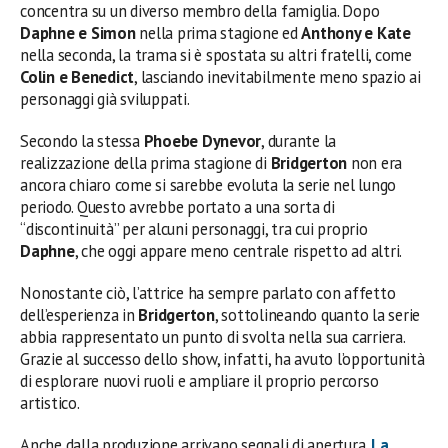
concentra su un diverso membro della famiglia. Dopo
Daphne e Simon
nella prima stagione ed
Anthony e Kate
nella seconda, la trama si è spostata su altri fratelli, come
Colin e Benedict
, lasciando inevitabilmente meno spazio ai
personaggi già sviluppati.
Secondo la stessa
Phoebe
Dynevor
, durante la
realizzazione della prima stagione di
Bridgerton
non era
ancora chiaro come si sarebbe evoluta la serie nel lungo
periodo. Questo avrebbe portato a una sorta di
“discontinuità” per alcuni personaggi, tra cui proprio
Daphne
, che oggi appare meno centrale rispetto ad altri.
Nonostante ciò, l’attrice ha sempre parlato con affetto
dell’esperienza in
Bridgerton
, sottolineando quanto la serie
abbia rappresentato un punto di svolta nella sua carriera.
Grazie al successo dello show, infatti, ha avuto l’opportunità
di esplorare nuovi ruoli e ampliare il proprio percorso
artistico.
Anche dalla produzione arrivano segnali di apertura.
La