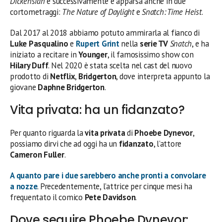
Dickensian
e successivamente è apparsa anche in due
cortometraggi:
The Nature of Daylight
e
Snatch: Time Heist
.
Dal 2017 al 2018 abbiamo potuto ammirarla al fianco di
Luke Pasqualino
e
Rupert Grint
nella
serie TV
Snatch
, e ha
iniziato a recitare in
Younger
, il famosissimo show con
Hilary Duff
. Nel 2020 è stata scelta nel cast del nuovo
prodotto di
Netflix
,
Bridgerton
, dove interpreta appunto la
giovane
Daphne Bridgerton
.
Vita privata: ha un fidanzato?
Per quanto riguarda la
vita privata
di
Phoebe Dynevor
,
possiamo dirvi che ad oggi ha un
fidanzato
, l’attore
Cameron Fuller
.
A quanto pare i due sarebbero anche pronti a convolare
a nozze
. Precedentemente, l’attrice per cinque mesi ha
frequentato il comico
Pete Davidson
.
Dove seguire Phoebe Dynevor: