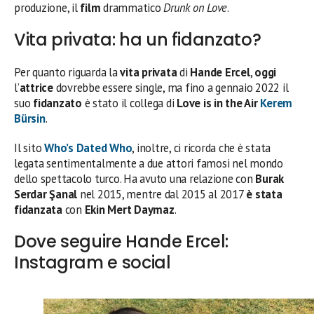
produzione, il
film
drammatico
Drunk on Love
.
Vita privata: ha un fidanzato?
Per quanto riguarda la
vita privata
di
Hande Ercel
,
oggi
l’
attrice
dovrebbe essere single, ma fino a gennaio 2022 il
suo
fidanzato
è stato il collega di
Love is in the Air
Kerem
Bürsin
.
Il sito
Who’s Dated Who
, inoltre, ci ricorda che è stata
legata sentimentalmente a due attori famosi nel mondo
dello spettacolo turco. Ha avuto una relazione con
Burak
Serdar Şanal
nel 2015, mentre dal 2015 al 2017
è stata
fidanzata
con
Ekin Mert Daymaz
.
Dove seguire Hande Ercel:
Instagram e social