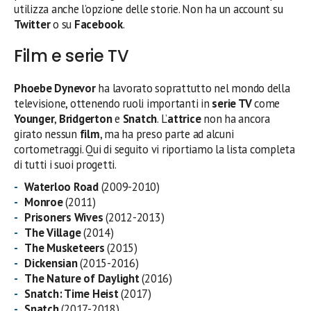
utilizza anche l’opzione delle storie. Non ha un account su
Twitter
o su
Facebook
.
Film e serie TV
Phoebe Dynevor
ha lavorato soprattutto nel mondo della
televisione, ottenendo ruoli importanti in
serie TV
come
Younger
,
Bridgerton
e
Snatch
. L’
attrice
non ha ancora
girato nessun
film
, ma ha preso parte ad alcuni
cortometraggi. Qui di seguito vi riportiamo la lista completa
di tutti i suoi progetti.
Waterloo Road
(2009-2010)
Monroe
(2011)
Prisoners Wives
(2012-2013)
The Village
(2014)
The Musketeers
(2015)
Dickensian
(2015-2016)
The Nature of Daylight
(2016)
Snatch: Time Heist
(2017)
Snatch
(2017-2018)