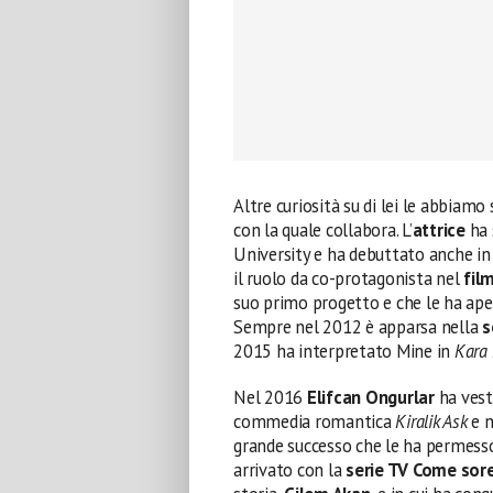
Altre curiosità su di lei le abbiamo
con la quale collabora. L’
attrice
ha 
University e ha debuttato anche in
il ruolo da co-protagonista nel
fil
suo primo progetto e che le ha aper
Sempre nel 2012 è apparsa nella
s
2015 ha interpretato Mine in
Kara
Nel 2016
Elifcan Ongurlar
ha vesti
commedia romantica
Kiralik Ask
e 
grande successo che le ha permesso 
arrivato con la
serie TV Come sore