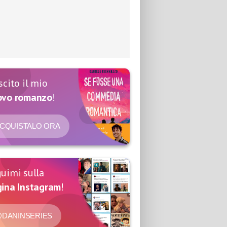
scito il mio
ovo romanzo
!
CQUISTALO ORA
uimi sulla
ina Instagram
!
DANINSERIES