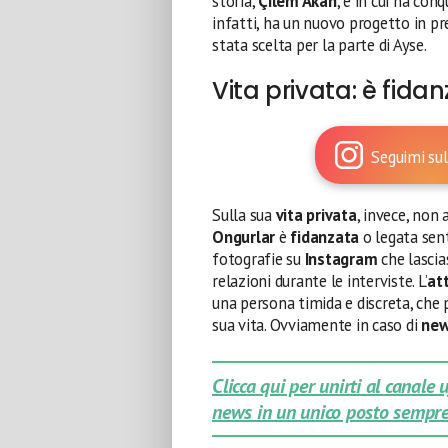
storia,
Çilem Akan
, e in cui ha con
infatti, ha un nuovo progetto in p
stata scelta per la parte di Ayse.
Vita privata: è fida
Seguimi sul
Sulla sua
vita privata
, invece, non
Ongurlar
è
fidanzata
o legata sen
fotografie su
Instagram
che lascia
relazioni durante le interviste. L’
at
una persona timida e discreta, che 
sua vita. Ovviamente in caso di
ne
Clicca qui per unirti al canale
news in un unico posto sempre