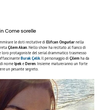
 in Come sorelle
mirare le doti recitative di
Elifcan Ongurlar
nella
preta
Çilem Akan
. Nello show ha recitato al fianco di
e loro protagoniste del serial drammatico trasmesso
’affascinante
Burak Çelik
. Il personaggio di
Çilem
ha da
, di nome
Ipek
e
Deren
. Insieme matureranno un forte
dere un pesante segreto.