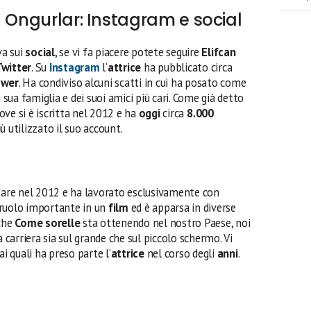
n Ongurlar: Instagram e social
va sui
social
, se vi fa piacere potete seguire
Elifcan
Twitter
. Su
Instagram
l’
attrice
ha pubblicato circa
ower
. Ha condiviso alcuni scatti in cui ha posato come
ua famiglia e dei suoi amici più cari. Come già detto
ove si è iscritta nel 2012 e ha
oggi
circa
8.000
ù utilizzato il suo account.
itare nel 2012 e ha lavorato esclusivamente con
 ruolo importante in un
film
ed è apparsa in diverse
 che
Come sorelle
sta ottenendo nel nostro Paese, noi
arriera sia sul grande che sul piccolo schermo. Vi
ai quali ha preso parte l’
attrice
nel corso degli
anni
.