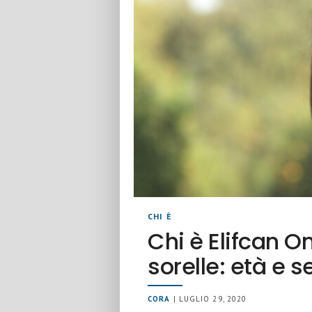
CHI È
Chi è Elifcan O
sorelle: età e s
CORA
| LUGLIO 29, 2020