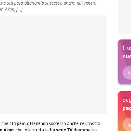
 che sta però ottenendo successo anche nel nostro
em Akan, […]
È u
nu
A
Seg
pag
 che sta però ottenendo successo anche nel nostro
@
m Akan
, che interpreta nella
serie TV
drammatica