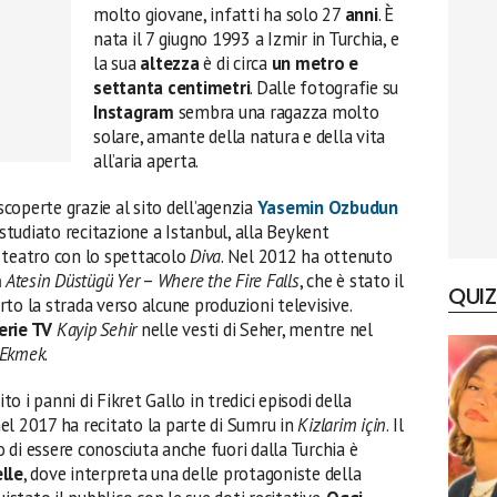
molto giovane, infatti ha solo 27
anni
. È
nata il 7 giugno 1993 a Izmir in Turchia, e
la sua
altezza
è di circa
un metro e
settanta centimetri
. Dalle fotografie su
Instagram
sembra una ragazza molto
solare, amante della natura e della vita
all’aria aperta.
 scoperte grazie al sito dell’agenzia
Yasemin Ozbudun
studiato recitazione a Istanbul, alla Beykent
 teatro con lo spettacolo
Diva
. Nel 2012 ha ottenuto
m
Atesin Düstügü Yer
–
Where the Fire Falls
, che è stato il
QUIZ
to la strada verso alcune produzioni televisive.
erie TV
Kayip Sehir
nelle vesti di Seher, mentre nel
 Ekmek
.
to i panni di Fikret Gallo in tredici episodi della
nel 2017 ha recitato la parte di Sumru in
Kizlarim için
. Il
di essere conosciuta anche fuori dalla Turchia è
lle
, dove interpreta una delle protagoniste della