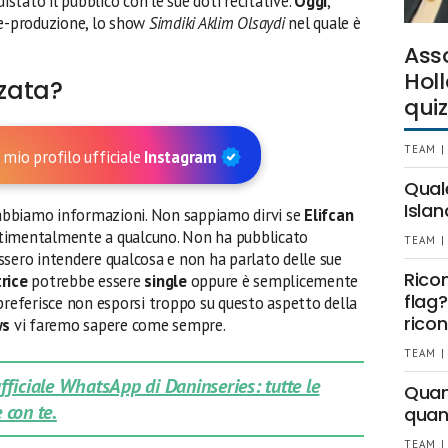
quistato il pubblico con le sue doti recitative.
Oggi
,
re-produzione, lo show
Simdiki Aklim Olsaydi
nel quale è
Ass
Holl
nzata?
quiz
TEAM |
 mio profilo ufficiale
Instagram
Qual
Islan
 abbiamo informazioni. Non sappiamo dirvi se
Elifcan
timentalmente a qualcuno. Non ha pubblicato
TEAM |
ssero intendere qualcosa e non ha parlato delle sue
Rico
trice
potrebbe essere
single
oppure è semplicemente
flag?
preferisce non esporsi troppo su questo aspetto della
ricon
ws
vi faremo sapere come sempre.
TEAM |
 ufficiale WhatsApp di Daninseries: tutte le
Quant
 con te.
quan
TEAM |