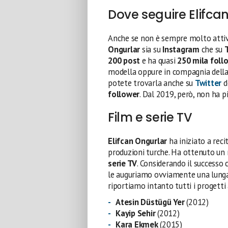
Dove seguire Elifca
Anche se non è sempre molto atti
Ongurlar
sia su
Instagram
che su
200 post
e ha quasi
250 mila foll
modella oppure in compagnia della s
potete trovarla anche su
Twitter
d
follower
. Dal 2019, però, non ha pi
Film e serie TV
Elifcan Ongurlar
ha iniziato a rec
produzioni turche. Ha ottenuto un
serie TV
. Considerando il successo
le auguriamo ovviamente una lunga c
riportiamo intanto tutti i progetti 
Atesin Düstügü Yer
(2012)
Kayip Sehir
(2012)
Kara Ekmek
(2015)