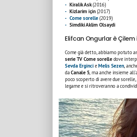
Kiralik Ask
(2016)
Kizlarim için
(2017)
Come sorelle
(2019)
Simdiki Aklim Olsaydi
Elifcan Ongurlar è Çilem
Come già detto, abbiamo potuto am
serie TV Come sorelle
dove inter
Sevda Erginci
e
Melis Sezen
, anch
da
Canale 5
, ma anche insieme all
poco scoperto di avere due sorelle
legame e si ritroveranno a condivi