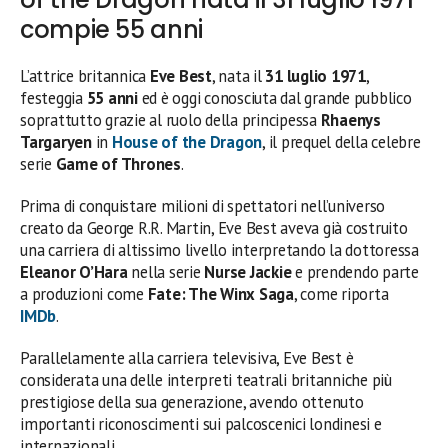
compie 55 anni
L’attrice britannica
Eve Best
, nata il
31 luglio 1971
,
festeggia
55 anni
ed è oggi conosciuta dal grande pubblico
soprattutto grazie al ruolo della principessa
Rhaenys
Targaryen
in
House of the Dragon
, il prequel della celebre
serie
Game of Thrones
.
Prima di conquistare milioni di spettatori nell’universo
creato da George R.R. Martin, Eve Best aveva già costruito
una carriera di altissimo livello interpretando la dottoressa
Eleanor O’Hara
nella serie
Nurse Jackie
e prendendo parte
a produzioni come
Fate: The Winx Saga
, come riporta
IMDb
.
Parallelamente alla carriera televisiva, Eve Best è
considerata una delle interpreti teatrali britanniche più
prestigiose della sua generazione, avendo ottenuto
importanti riconoscimenti sui palcoscenici londinesi e
internazionali.