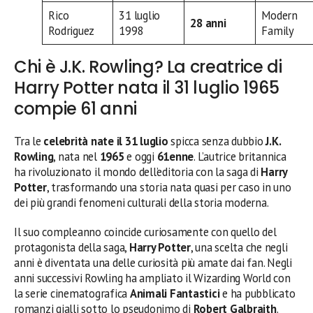
Rico
31 luglio
Modern
28 anni
Rodriguez
1998
Family
Chi è J.K. Rowling? La creatrice di
Harry Potter nata il 31 luglio 1965
compie 61 anni
Tra le
celebrità nate il 31 luglio
spicca senza dubbio
J.K.
Rowling
, nata nel
1965
e oggi
61enne
. L’autrice britannica
ha rivoluzionato il mondo dell’editoria con la saga di
Harry
Potter
, trasformando una storia nata quasi per caso in uno
dei più grandi fenomeni culturali della storia moderna.
Il suo compleanno coincide curiosamente con quello del
protagonista della saga,
Harry Potter
, una scelta che negli
anni è diventata una delle curiosità più amate dai fan. Negli
anni successivi Rowling ha ampliato il Wizarding World con
la serie cinematografica
Animali Fantastici
e ha pubblicato
romanzi gialli sotto lo pseudonimo di
Robert Galbraith
.