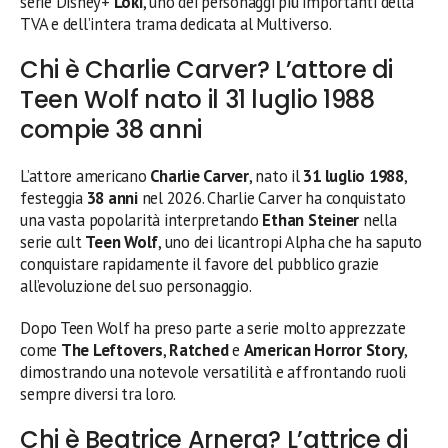
serie Disney+
Loki
, uno dei personaggi più importanti della
TVA e dell’intera trama dedicata al Multiverso.
Chi è Charlie Carver? L’attore di
Teen Wolf nato il 31 luglio 1988
compie 38 anni
L’attore americano
Charlie Carver
, nato il
31 luglio 1988
,
festeggia
38 anni
nel 2026. Charlie Carver ha conquistato
una vasta popolarità interpretando
Ethan Steiner
nella
serie cult
Teen Wolf
, uno dei licantropi Alpha che ha saputo
conquistare rapidamente il favore del pubblico grazie
all’evoluzione del suo personaggio.
Dopo Teen Wolf ha preso parte a serie molto apprezzate
come
The Leftovers
,
Ratched
e
American Horror Story
,
dimostrando una notevole versatilità e affrontando ruoli
sempre diversi tra loro.
Chi è Beatrice Arnera? L’attrice di