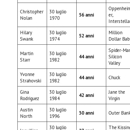
Oppenhei
Christopher
30 luglio
56 anni
er,
Nolan
1970
Interstella
Hilary
30 luglio
Million
52 anni
Swank
1974
Dollar Bab
Spider-Ma
Martin
30 luglio
44 anni
Silicon
Starr
1982
Valley
Yvonne
30 luglio
44 anni
Chuck
Strahovski
1982
Gina
30 luglio
Jane the
42 anni
Rodriguez
1984
Virgin
Austin
30 luglio
30 anni
Outer Ban
North
1996
30 luglio
The Kissin