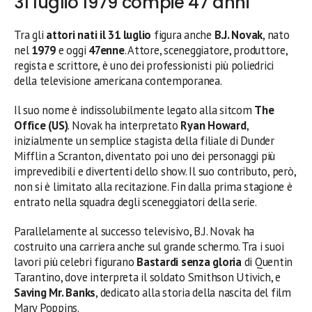
31 luglio 1979 compie 47 anni
Tra gli
attori nati il 31 luglio
figura anche
B.J. Novak
, nato
nel
1979
e oggi
47enne
. Attore, sceneggiatore, produttore,
regista e scrittore, è uno dei professionisti più poliedrici
della televisione americana contemporanea.
Il suo nome è indissolubilmente legato alla sitcom
The
Office (US)
. Novak ha interpretato
Ryan Howard
,
inizialmente un semplice stagista della filiale di Dunder
Mifflin a Scranton, diventato poi uno dei personaggi più
imprevedibili e divertenti dello show. Il suo contributo, però,
non si è limitato alla recitazione. Fin dalla prima stagione è
entrato nella squadra degli sceneggiatori della serie.
Parallelamente al successo televisivo, B.J. Novak ha
costruito una carriera anche sul grande schermo. Tra i suoi
lavori più celebri figurano
Bastardi senza gloria
di Quentin
Tarantino, dove interpreta il soldato Smithson Utivich, e
Saving Mr. Banks
, dedicato alla storia della nascita del film
Mary Poppins.