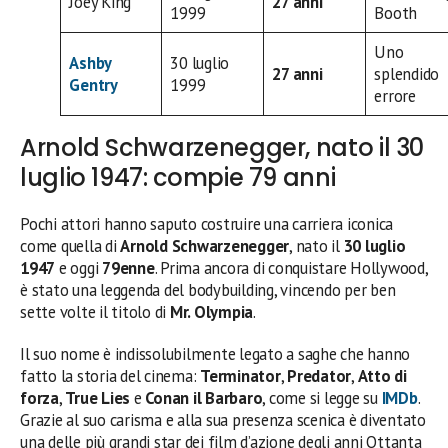
Joey King
27 anni
1999
Booth
Uno
Ashby
30 luglio
27 anni
splendido
Gentry
1999
errore
Arnold Schwarzenegger, nato il 30
luglio 1947: compie 79 anni
Pochi attori hanno saputo costruire una carriera iconica
come quella di
Arnold Schwarzenegger
, nato il
30 luglio
1947
e oggi
79enne
. Prima ancora di conquistare Hollywood,
è stato una leggenda del bodybuilding, vincendo per ben
sette volte il titolo di
Mr. Olympia
.
Il suo nome è indissolubilmente legato a saghe che hanno
fatto la storia del cinema:
Terminator
,
Predator
,
Atto di
forza
,
True Lies
e
Conan il Barbaro
, come si legge su
IMDb
.
Grazie al suo carisma e alla sua presenza scenica è diventato
una delle più grandi star dei film d’azione degli anni Ottanta