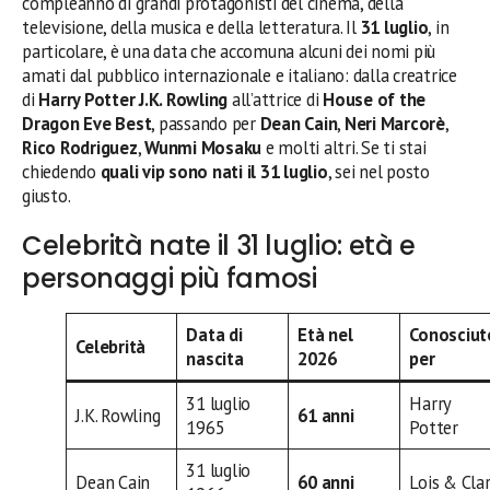
compleanno di grandi protagonisti del cinema, della
televisione, della musica e della letteratura. Il
31 luglio
, in
particolare, è una data che accomuna alcuni dei nomi più
amati dal pubblico internazionale e italiano: dalla creatrice
di
Harry Potter
J.K. Rowling
all’attrice di
House of the
Dragon
Eve Best
, passando per
Dean Cain
,
Neri Marcorè
,
Rico Rodriguez
,
Wunmi Mosaku
e molti altri. Se ti stai
chiedendo
quali vip sono nati il 31 luglio
, sei nel posto
giusto.
Celebrità nate il 31 luglio: età e
personaggi più famosi
Data di
Età nel
Conosciut
Celebrità
nascita
2026
per
31 luglio
Harry
J.K. Rowling
61 anni
1965
Potter
31 luglio
Dean Cain
60 anni
Lois & Cla