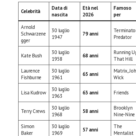
Data di
Età nel
Famoso
Celebrità
nascita
2026
per
Arnold
30 luglio
Terminator
Schwarzene
79 anni
1947
Predator
gger
30 luglio
Running U
Kate Bush
68 anni
1958
That Hill
Laurence
30 luglio
Matrix, Jo
65 anni
Fishburne
1961
Wick
30 luglio
Lisa Kudrow
63 anni
Friends
1963
30 luglio
Brooklyn
Terry Crews
58 anni
1968
Nine-Nine
Simon
30 luglio
The
57 anni
Baker
1969
Mentalist