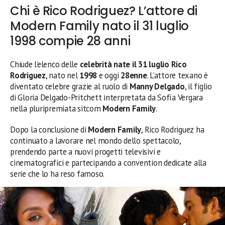
Chi è Rico Rodriguez? L’attore di
Modern Family nato il 31 luglio
1998 compie 28 anni
Chiude l’elenco delle
celebrità nate il 31 luglio
Rico
Rodriguez
, nato nel
1998
e oggi
28enne
. L’attore texano è
diventato celebre grazie al ruolo di
Manny Delgado
, il figlio
di Gloria Delgado-Pritchett interpretata da Sofía Vergara
nella pluripremiata sitcom
Modern Family
.
Dopo la conclusione di
Modern Family
, Rico Rodriguez ha
continuato a lavorare nel mondo dello spettacolo,
prendendo parte a nuovi progetti televisivi e
cinematografici e partecipando a convention dedicate alla
serie che lo ha reso famoso.