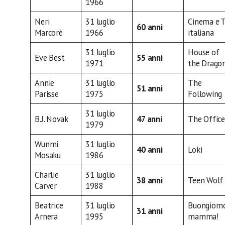
1966
Neri
31 luglio
Cinema e 
60 anni
Marcorè
1966
italiana
31 luglio
House of
Eve Best
55 anni
1971
the Drago
Annie
31 luglio
The
51 anni
Parisse
1975
Following
31 luglio
B.J. Novak
47 anni
The Office
1979
Wunmi
31 luglio
40 anni
Loki
Mosaku
1986
Charlie
31 luglio
38 anni
Teen Wolf
Carver
1988
Beatrice
31 luglio
Buongiorn
31 anni
Arnera
1995
mamma!