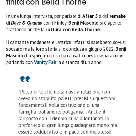
finita con Bella Thorne
In una lunga intervista, per parlare di
After 5
e del
remake
di
Dove & Quando
con i Finley,
Benji Mascolo
si è aperto,
trattando anche la
rottura con Bella Thorne.
Il cantante modenese e l’attrice infatti si sarebbero dovuti
sposare ma la loro storia si è conclusa a giugno 2022.
Benji
Mascolo
ha spiegato cosa ha causato questa separazione
parlando con
Vanity Fair
, a distanza di un anno:
“
Posso dirle che nella nostra relazione non
avevamo stabilito paletti precisi su questioni
fondamentali nella costruzione di una
famiglia: poliamore, poligamia… Anche il
rapporto con il denaro ci ha allontanati. Io
preferisco di gran lunga guadagnare meno ma
essere soddisfatto e in pace con me stesso.