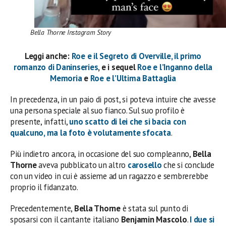
Bella Thorne Instagram Story
Leggi anche:
Roe e il Segreto di Overville, il primo
romanzo di Daninseries
, e i sequel
Roe e l’Inganno della
Memoria
e
Roe e l’Ultima Battaglia
In precedenza, in un paio di post, si poteva intuire che avesse
una persona speciale al suo fianco. Sul suo profilo è
presente, infatti,
uno scatto di lei che si bacia con
qualcuno, ma la foto è volutamente sfocata
.
Più indietro ancora, in occasione del suo compleanno,
Bella
Thorne
aveva pubblicato un altro
carosello
che si conclude
con un video in cui è assieme ad un ragazzo e sembrerebbe
proprio il fidanzato.
Precedentemente,
Bella Thorne
è stata sul punto di
sposarsi con il cantante italiano
Benjamin Mascolo
.
I due si