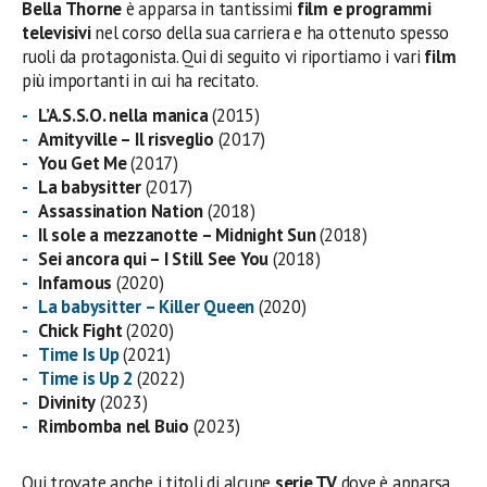
Bella Thorne
è apparsa in tantissimi
film e programmi
televisivi
nel corso della sua carriera e ha ottenuto spesso
ruoli da protagonista. Qui di seguito vi riportiamo i vari
film
più importanti in cui ha recitato.
L’A.S.S.O. nella manica
(2015)
Amityville – Il risveglio
(2017)
You Get Me
(2017)
La babysitter
(2017)
Assassination Nation
(2018)
Il sole a mezzanotte – Midnight Sun
(2018)
Sei ancora qui – I Still See You
(2018)
Infamous
(2020)
La babysitter – Killer Queen
(2020)
Chick Fight
(2020)
Time Is Up
(2021)
Time is Up 2
(2022)
Divinity
(2023)
Rimbomba nel Buio
(2023)
Qui trovate anche i titoli di alcune
serie TV
dove è apparsa