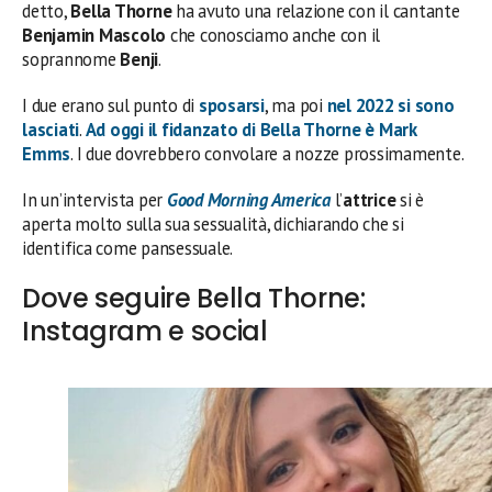
detto,
Bella Thorne
ha avuto una relazione con il cantante
Benjamin Mascolo
che conosciamo anche con il
soprannome
Benji
.
I due erano sul punto di
sposarsi
, ma poi
nel 2022 si sono
lasciati
.
Ad oggi il
fidanzato
di
Bella Thorne
è
Mark
Emms
. I due dovrebbero convolare a nozze prossimamente.
In un’intervista per
Good Morning America
l’
attrice
si è
aperta molto sulla sua sessualità, dichiarando che si
identifica come pansessuale.
Dove seguire Bella Thorne:
Instagram e social