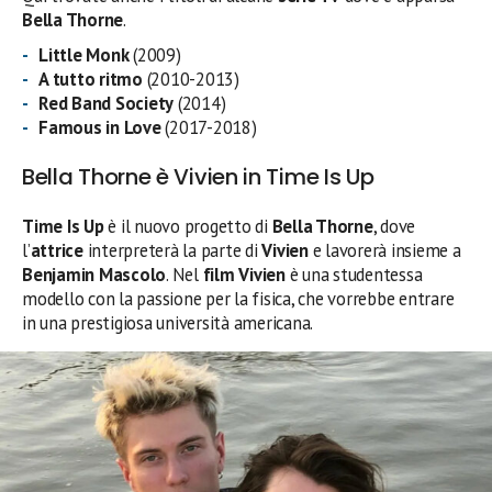
Bella Thorne
.
Little Monk
(2009)
A tutto ritmo
(2010-2013)
Red Band Society
(2014)
Famous in Love
(2017-2018)
Bella Thorne è Vivien in Time Is Up
Time Is Up
è il nuovo progetto di
Bella Thorne
, dove
l’
attrice
interpreterà la parte di
Vivien
e lavorerà insieme a
Benjamin Mascolo
. Nel
film
Vivien
è una studentessa
modello con la passione per la fisica, che vorrebbe entrare
in una prestigiosa università americana.