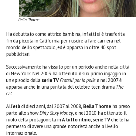
Bella Thorne
Ha debuttato come attrice bambina, infatti si è trasferita
fin da piccola in California per riuscire a fare carriera nel
mondo dello spettacolo, ed è apparsa in oltre 40 spot
pubblicitari.
Successivamente ha vissuto per un periodo anche nella città
di New York. Nel 2003 ha ottenuto il suo primo ingaggio in
un episodio della
serie TV
Fratelli per la pelle
e nel 2007 è
apparsa anche in una puntata del celebre teen drama
The
O.C.
.
All’
età
di dieci anni, dal 2007 al 2008,
Bella Thorne
ha preso
parte allo show
Dirty Sexy Money
, e nel 2010 ha ottenuto il
ruolo della protagonista in
A tutto ritmo
,
serie TV
che le ha
permesso di avere una grande notorietà anche a livello
internazionale.