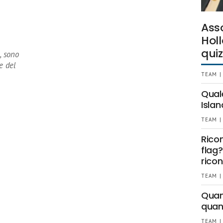
Ass
Holl
quiz
, sono
e del
TEAM |
Qual
Islan
TEAM |
Rico
flag?
ricon
TEAM |
Quant
quan
TEAM |