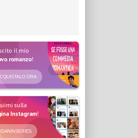
scito il mio
ovo romanzo
!
CQUISTALO ORA
uimi sulla
ina Instagram
!
DANINSERIES