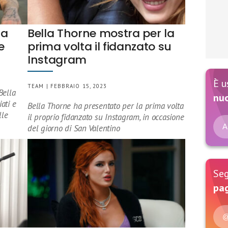
la
Bella Thorne mostra per la
e
prima volta il fidanzato su
Instagram
È u
TEAM | FEBBRAIO 15, 2023
Bella
nu
ati e
Bella Thorne ha presentato per la prima volta
lle
il proprio fidanzato su Instagram, in occasione
A
del giorno di San Valentino
Seg
pag
@