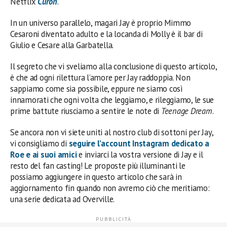
Netflix
Curon
.
In un universo parallelo, magari Jay è proprio Mimmo
Cesaroni diventato adulto e la locanda di Molly è il bar di
Giulio e Cesare alla Garbatella.
Il segreto che vi sveliamo alla conclusione di questo articolo,
è che ad ogni rilettura l’amore per Jay raddoppia. Non
sappiamo come sia possibile, eppure ne siamo così
innamorati che ogni volta che leggiamo, e rileggiamo, le sue
prime battute riusciamo a sentire le note di
Teenage Dream
.
Se ancora non vi siete uniti al nostro club di sottoni per Jay,
vi consigliamo di
seguire l’account Instagram dedicato a
Roe e ai suoi amici
e inviarci la vostra versione di Jay e il
resto del fan casting! Le proposte più illuminanti le
possiamo aggiungere in questo articolo che sarà in
aggiornamento fin quando non avremo ciò che meritiamo:
una serie dedicata ad Overville.