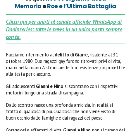
Memoria
e
Roe e l’Ultima Battaglia
Clicca qui per unirti al canale ufficiale WhatsApp di
Daninseries: tutte le news in un unico posto sempre
con te.
Facciamo riferimento al
delitto di Giarre
, risalente al 31
ottobre 1980. Due ragazzi gay furono ritrovati privi di vita,
mano nella mano. A stroncare le loro esistenze, un proiettile
alla testa per ciascuno.
Gli adolescenti
Gianni e Nino
si scontrano con i rispettivi
motorini lungo una strada di campagna.
Dallo scontro nasce una profonda amicizia. In realtà si
tratta di qualcosa di più. Qualcosa che non viene visto di
buon occhio dalle famiglie e dai ragazzi del paese.
Coraggiosi e affamati di vita,
Gianni e Nino
non si curano dei