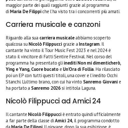
maggior parte dei quali raggiunti grazie al programma
di
Maria De Filippi
che l’ha visto tra i concorrenti più amati.
Carriera musicale e canzoni
Riguardo alla sua
carriera musicale
abbiamo scoperto
qualcosa su
Nicolò Filippucci
grazie a
Instagram
. Il
cantante ha vinto il Tour Music Fest 2023 e nel 2024 è
stato il vincitore di Fatti Sentire Festival. Nel corso del
programma ha presentato gli
inediti Non mi dimenticherò,
Ying e Yang, Cuore bucato
e
Un’Ora di Follia
. Ha rilasciato
poi un EP con tutti questi titoli, una cover e l’inedito Occhi
Stanchi. L’ultimo brano, con cui ha vinto
Sanremo Giovani
e
ha portato a
Sanremo 2026
si intitola Laguna.
Nicolò Filippucci ad Amici 24
Il cantante
Nicolò Filippucci
è entrato quindi ufficialmente
a far parte della classe di
Amici 24
, il programma condotto
da
Maria De Filippi
. Il giovane, dopo la sua esibizione, è