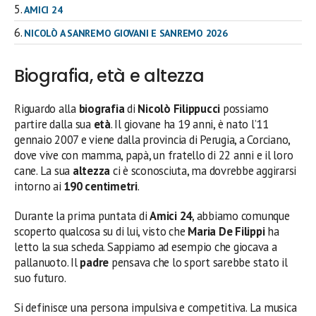
AMICI 24
NICOLÒ A SANREMO GIOVANI E SANREMO 2026
Biografia, età e altezza
Riguardo alla
biografia
di
Nicolò Filippucci
possiamo
partire dalla sua
età
. Il giovane ha 19 anni, è nato l’11
gennaio 2007 e viene dalla provincia di Perugia, a Corciano,
dove vive con mamma, papà, un fratello di 22 anni e il loro
cane. La sua
altezza
ci è sconosciuta, ma dovrebbe aggirarsi
intorno ai
190 centimetri
.
Durante la prima puntata di
Amici 24
, abbiamo comunque
scoperto qualcosa su di lui, visto che
Maria De Filippi
ha
letto la sua scheda. Sappiamo ad esempio che giocava a
pallanuoto. Il
padre
pensava che lo sport sarebbe stato il
suo futuro.
Si definisce una persona impulsiva e competitiva. La musica