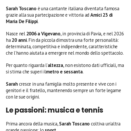
Sarah Toscano
è una cantante italiana diventata famosa
grazie alla sua partecipazione e vittoria ad
Amici 23 di
Maria De Filippi
.
Nasce nel
2006 a Vigevano
, in provincia di Pavia, e nel 2026
ha
20 anni
. Fin da piccola dimostra una forte personalità:
determinata, competitiva e indipendente, caratteristiche
che l’hanno aiutata a emergere nel mondo dello spettacolo.
Per quanto riguarda l’
altezza
, non esistono dati ufficiali, ma
si stima che superi il
metro e sessanta
.
Sarah
cresce in una famiglia molto presente e vive con i
genitori e il fratello, mantenendo sempre un forte legame
con le sue origini.
Le passioni: musica e tennis
Prima ancora della musica,
Sarah Toscano
coltiva un’altra
grande passione: lo
sport
.