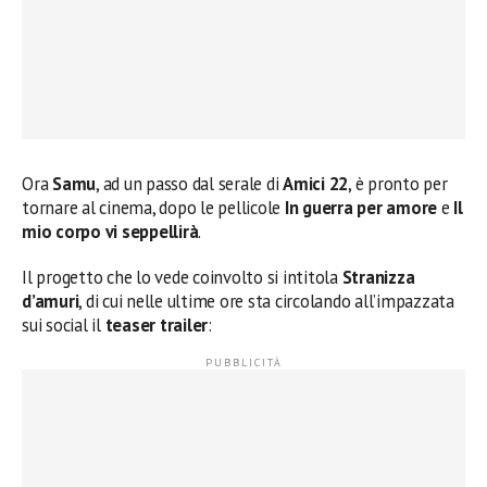
Ora
Samu
, ad un passo dal serale di
Amici 22
, è pronto per
tornare al cinema, dopo le pellicole
In guerra per amore
e
Il
mio corpo vi seppellirà
.
Il progetto che lo vede coinvolto si intitola
Stranizza
d’amuri
, di cui nelle ultime ore sta circolando all’impazzata
sui social il
teaser trailer
: