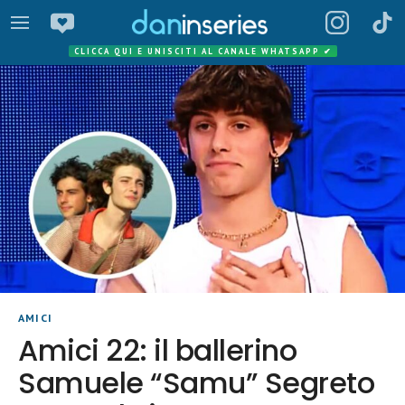
CLICCA QUI E UNISCITI AL CANALE WHATSAPP
✔
AMICI
Amici 22: il ballerino
Samuele “Samu” Segreto