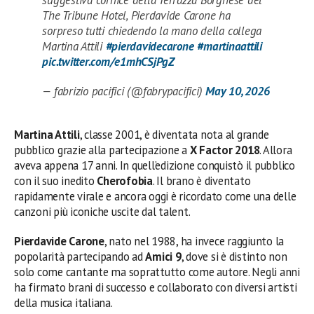
suggestiva cornice della Terrazza Borghese del
The Tribune Hotel, Pierdavide Carone ha
sorpreso tutti chiedendo la mano della collega
Martina Attili
#pierdavidecarone
#martinaattili
pic.twitter.com/e1mhCSjPgZ
— fabrizio pacifici (@fabrypacifici)
May 10, 2026
Martina Attili
, classe 2001, è diventata nota al grande
pubblico grazie alla partecipazione a
X Factor 2018
. Allora
aveva appena 17 anni. In quell’edizione conquistò il pubblico
con il suo inedito
Cherofobia
. Il brano è diventato
rapidamente virale e ancora oggi è ricordato come una delle
canzoni più iconiche uscite dal talent.
Pierdavide Carone
, nato nel 1988, ha invece raggiunto la
popolarità partecipando ad
Amici 9
, dove si è distinto non
solo come cantante ma soprattutto come autore. Negli anni
ha firmato brani di successo e collaborato con diversi artisti
della musica italiana.