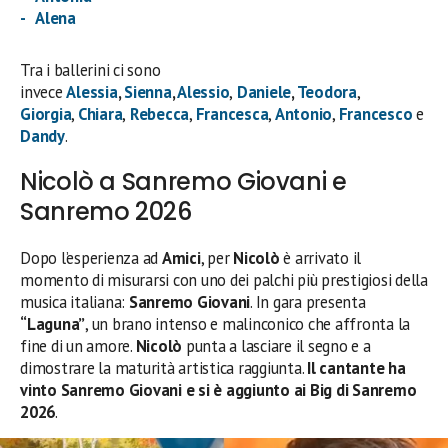
Alena
Tra i ballerini ci sono
invece
Alessia
,
Sienna
,
Alessio
,
Daniele
,
Teodora
,
Giorgia
,
Chiara
,
Rebecca
,
Francesca
,
Antonio
,
Francesco
e
Dandy
.
Nicolò a Sanremo Giovani e
Sanremo 2026
Dopo l’esperienza ad
Amici
, per
Nicolò
è arrivato il
momento di misurarsi con uno dei palchi più prestigiosi della
musica italiana:
Sanremo Giovani
. In gara presenta
“Laguna”
, un brano intenso e malinconico che affronta la
fine di un amore.
Nicolò
punta a lasciare il segno e a
dimostrare la maturità artistica raggiunta.
Il cantante ha
vinto Sanremo Giovani e si è aggiunto ai Big di Sanremo
2026
.