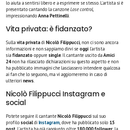
lo aiuta a sentirsi libero e a esprimere se stesso. L’artista si è
presentato cantando la canzone
Lose control
,
impressionando
Anna Pettinelli
.
Vita privata: è fidanzato?
Sulla
vita privata
di
Nicolò Filippucci
, non ci sono ancora
informazioni e non sappiamo dirvi se
oggi
l’artista
sia
fidanzato
oppure
single
. Il cantante uscito da
Amici
24
non ha rilasciato dichiarazioni su questo aspetto e non
ha pubblicato immagini che lasciassero intendere qualcosa
ai fan che lo seguono, ma vi aggiorneremo in caso di
ulteriori
news
.
Nicolò Filippucci Instagram e
social
Potete seguire il cantante
Nicolò Filippucci
sul suo
profilo
social
di
Instagram
, dove ha pubblicato solo
15
post
. L’artista ha già raggiunto oltre
180.000 follower
, la