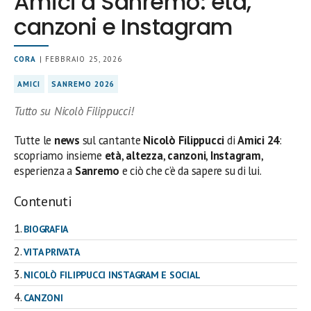
Amici a Sanremo: età,
canzoni e Instagram
CORA
| FEBBRAIO 25, 2026
AMICI
SANREMO 2026
Tutto su Nicolò Filippucci!
Tutte le
news
sul cantante
Nicolò Filippucci
di
Amici 24
:
scopriamo insieme
età
,
altezza
,
canzoni
,
Instagram
,
esperienza a
Sanremo
e ciò che c’è da sapere su di lui.
Contenuti
BIOGRAFIA
VITA PRIVATA
NICOLÒ FILIPPUCCI INSTAGRAM E SOCIAL
CANZONI