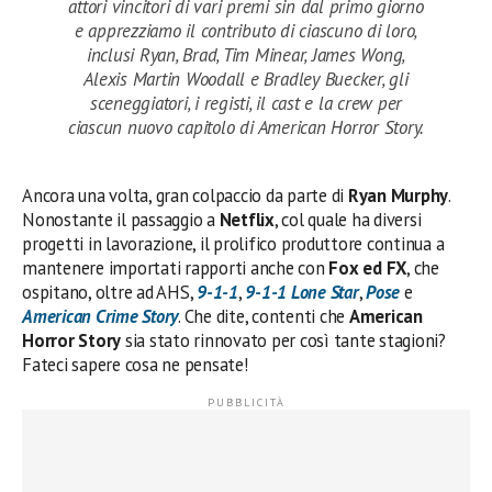
attori vincitori di vari premi sin dal primo giorno
e apprezziamo il contributo di ciascuno di loro,
inclusi Ryan, Brad, Tim Minear, James Wong,
Alexis Martin Woodall e Bradley Buecker, gli
sceneggiatori, i registi, il cast e la crew per
ciascun nuovo capitolo di American Horror Story.
Ancora una volta, gran colpaccio da parte di
Ryan Murphy
.
Nonostante il passaggio a
Netflix
, col quale ha diversi
progetti in lavorazione, il prolifico produttore continua a
mantenere importati rapporti anche con
Fox ed FX
, che
ospitano, oltre ad AHS,
9-1-1
,
9-1-1 Lone Star
,
Pose
e
American Crime Story
. Che dite, contenti che
American
Horror Story
sia stato rinnovato per così tante stagioni?
Fateci sapere cosa ne pensate!