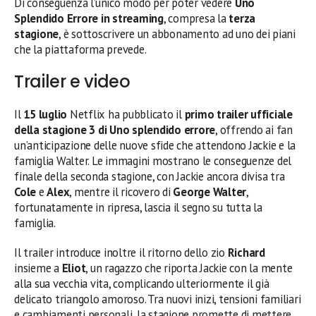
Di conseguenza l’unico modo per poter vedere
Uno
Splendido Errore in streaming
, compresa la
terza
stagione
, è sottoscrivere un abbonamento ad uno dei piani
che la piattaforma prevede.
Trailer e video
Il
15 luglio
Netflix ha pubblicato il
primo trailer ufficiale
della stagione 3 di Uno splendido errore
, offrendo ai fan
un’anticipazione delle nuove sfide che attendono Jackie e la
famiglia Walter. Le immagini mostrano le conseguenze del
finale della seconda stagione, con Jackie ancora divisa tra
Cole
e
Alex
, mentre il ricovero di
George Walter
,
fortunatamente in ripresa, lascia il segno su tutta la
famiglia.
Il trailer introduce inoltre il ritorno dello zio
Richard
insieme a
Eliot
, un ragazzo che riporta Jackie con la mente
alla sua vecchia vita, complicando ulteriormente il già
delicato triangolo amoroso. Tra nuovi inizi, tensioni familiari
e cambiamenti personali, la stagione promette di mettere