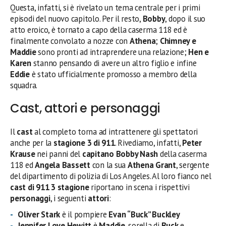
Questa, infatti, si è rivelato un tema centrale per i primi
episodi del nuovo capitolo. Per il resto,
Bobby
, dopo il suo
atto eroico, è tornato a capo della caserma 118 ed è
finalmente convolato a nozze con
Athena
;
Chimney e
Maddie
sono pronti ad intraprendere una relazione;
Hen e
Karen
stanno pensando di avere un altro figlio e infine
Eddie
è stato ufficialmente promosso a membro della
squadra.
Cast, attori e personaggi
Il
cast
al completo torna ad intrattenere gli spettatori
anche per la
stagione 3 di 911
. Rivediamo, infatti,
Peter
Krause
nei panni del
capitano Bobby Nash
della caserma
118 ed
Angela Bassett
con la sua
Athena Grant
, sergente
del dipartimento di polizia di Los Angeles. Al loro fianco nel
cast di 911 3 stagione
riportano in scena i rispettivi
personaggi
, i seguenti
attori
:
Oliver Stark
è il pompiere
Evan “Buck” Buckley
Jennifer Love Hewitt
è
Maddie
, sorella di
Buck
e