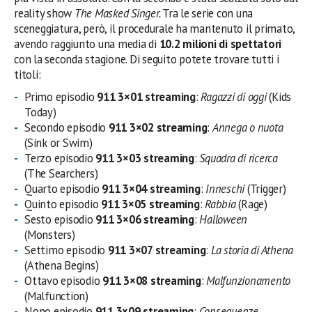
reality show
The Masked Singer.
Tra le serie con una
sceneggiatura, però, il procedurale ha mantenuto il primato,
avendo raggiunto una media di
10.2 milioni di spettatori
con la seconda stagione. Di seguito potete trovare tutti i
titoli:
Primo episodio
911 3×01 streaming
:
Ragazzi di oggi
(Kids
Today)
Secondo episodio
911 3×02 streaming
:
Annega o nuota
(Sink or Swim)
Terzo episodio
911 3×03 streaming
:
Squadra di ricerca
(The Searchers)
Quarto episodio
911 3×04 streaming
:
Inneschi
(Trigger)
Quinto episodio
911 3×05 streaming
:
Rabbia
(Rage)
Sesto episodio
911 3×06 streaming
:
Halloween
(Monsters)
Settimo episodio
911 3×07 streaming
:
La storia di Athena
(Athena Begins)
Ottavo episodio
911 3×08 streaming
:
Malfunzionamento
(Malfunction)
Nono episodio
911 3×09 streaming
:
Conseguenze