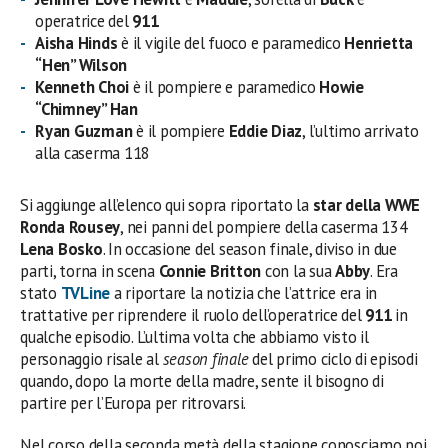
operatrice del
911
Aisha Hinds
è il vigile del fuoco e paramedico
Henrietta
“Hen” Wilson
Kenneth Choi
è il pompiere e paramedico
Howie
“Chimney” Han
Ryan Guzman
è il pompiere
Eddie Diaz
, l’ultimo arrivato
alla caserma 118
Si aggiunge all’elenco qui sopra riportato la
star della WWE
Ronda Rousey
, nei panni del pompiere della caserma 134
Lena Bosko
. In occasione del season finale, diviso in due
parti, torna in scena
Connie Britton
con la sua
Abby
. Era
stato
TVLine
a riportare la notizia che l’attrice era in
trattative per riprendere il ruolo dell’operatrice del
911
in
qualche episodio. L’ultima volta che abbiamo visto il
personaggio risale al
season finale
del primo ciclo di episodi
quando, dopo la morte della madre, sente il bisogno di
partire per l’Europa per ritrovarsi.
Nel corso della seconda metà della stagione conosciamo poi