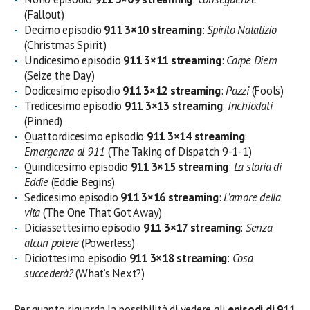
(Fallout)
Decimo episodio
911 3×10 streaming
:
Spirito Natalizio
(Christmas Spirit)
Undicesimo episodio
911 3×11 streaming
:
Carpe Diem
(Seize the Day)
Dodicesimo episodio
911 3×12 streaming
:
Pazzi
(Fools)
Tredicesimo episodio
911 3×13 streaming
:
Inchiodati
(Pinned)
Quattordicesimo episodio
911 3×14 streaming
:
Emergenza al 911
(The Taking of Dispatch 9-1-1)
Quindicesimo episodio
911 3×15 streaming
:
La storia di
Eddie
(Eddie Begins)
Sedicesimo episodio
911 3×16 streaming
:
L’amore della
vita
(The One That Got Away)
Diciassettesimo episodio
911 3×17 streaming
:
Senza
alcun potere
(Powerless)
Diciottesimo episodio
911 3×18 streaming
:
Cosa
succederà?
(What’s Next?)
Per quanto riguarda la possibilità di vedere gli
episodi di 911