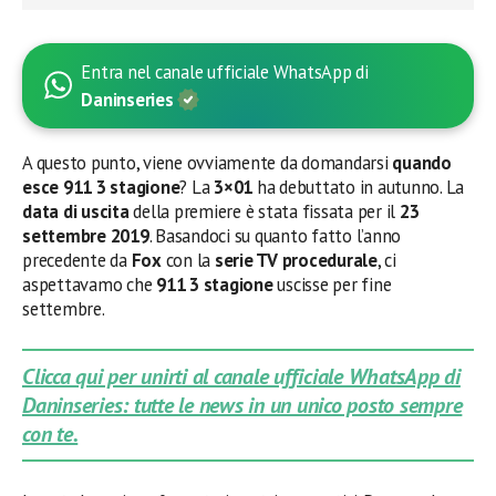
Entra nel canale ufficiale WhatsApp di
Daninseries
A questo punto, viene ovviamente da domandarsi
quando
esce 911 3 stagione
? La
3×01
ha debuttato in autunno. La
data di uscita
della premiere è stata fissata per il
23
settembre
2019
. Basandoci su quanto fatto l’anno
precedente da
Fox
con la
serie TV procedurale
, ci
aspettavamo che
911 3 stagione
uscisse per fine
settembre.
Clicca qui per unirti al canale ufficiale WhatsApp di
Daninseries: tutte le news in un unico posto sempre
con te.