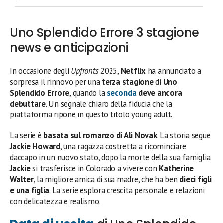
Uno Splendido Errore 3 stagione
news e anticipazioni
In occasione degli
Upfronts
2025,
Netflix
ha annunciato a
sorpresa il rinnovo per una
terza stagione
di
Uno
Splendido Errore
, quando la
seconda
deve ancora
debuttare
. Un segnale chiaro della fiducia che la
piattaforma ripone in questo titolo young adult.
La serie è
basata sul romanzo di Ali Novak
. La storia segue
Jackie Howard
, una ragazza costretta a ricominciare
daccapo in un nuovo stato, dopo la morte della sua famiglia.
Jackie
si trasferisce in Colorado a vivere con
Katherine
Walter
, la migliore amica di sua madre, che ha ben
dieci figli
e una figlia
. La serie esplora crescita personale e relazioni
con delicatezza e realismo.