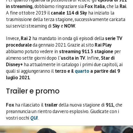
in streaming
, dobbiamo ringraziare sia
Fox Italia
, che la
Rai
.
A fine ottobre 2019 il
canale 114 di Sky
ha iniziato la
trasmissione della terza stagione, successivamente caricata
sui servizi streaming di
Sky
e
NOW
.
Invece,
Rai 2
ha mandato in onda gli episodi della
serie TV
procedurale
da gennaio 2021. Grazie al sito
Rai Play
abbiamo potuto vedere in
streaming
911 3 stagione
per
almeno sette giorni dopo l’’
uscita in TV
. Infine,
Star di
Disney+
ha attualmente in catalogo i primi due capitoli, ai
quali si aggiungeranno il
terzo e il
quarto
a partire dal 9
luglio 2021
.
Trailer e promo
Fox
ha rilasciato il
trailer
della nuova stagione di
911
, che
preannuncia un rientro davvero esplosivo. Giudicate con i
vostri occhi
QUI
.