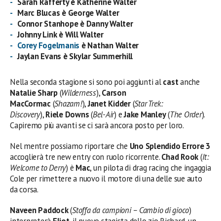
Sarah Rafferty è Katherine Walter
Marc Blucas è George Walter
Connor Stanhope è Danny Walter
Johnny Link è Will Walter
Corey Fogelmanis
è Nathan Walter
Jaylan Evans è Skylar Summerhill
Nella seconda stagione si sono poi aggiunti al
cast
anche
Natalie Sharp
(
Wilderness
),
Carson
MacCormac
(
Shazam!
),
Janet Kidder
(
Star Trek:
Discovery
),
Riele Downs
(
Bel-Air
) e
Jake Manley
(
The Order
).
Capiremo più avanti se ci sarà ancora posto per loro.
Nel mentre possiamo riportare che
Uno Splendido Errore 3
accoglierà tre new entry con ruolo ricorrente.
Chad Rook
(
It:
Welcome to Derry
) è
Mac
, un pilota di drag racing che ingaggia
Cole per rimettere a nuovo il motore di una delle sue auto
da corsa.
Naveen Paddock
(
Stoffa da campioni – Cambio di gioco
)
interpreterà
Eliot
, il nuovo stagista dello zio Richard, un