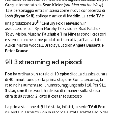
Greg
, interpretato da
Sean Kleier
(
Ant-Man and the Wasp
).
Tale personaggio entra in scena come nuova conoscenza di
Josh
(
Bryan Safi
), collega e amico di
Maddie
. La
serie TV
è
th
una produzione
20
Century Fox Television
, in
associazione con Ryan Murphy Television e Brad Falchuk
Teley-Vision.
Murphy, Falchuk e Tim Minear
sono i creatori
e servono anche come produttori esecutivi, affiancati da
Alexis Martin Woodall, Bradley Buecker,
Angela Bassett e
Peter Krause
.
911 3 streaming ed episodi
Fox
ha ordinato un totale di 10
episodi
della classica durata
di 40 minuti l’uno per la prima stagione. Con la seconda, la
rete ne ha aumentato il numero, raggiungendo i
18
. Per
911
3 stagione
il network ha deciso di rimanere sulla stessa
cifra della
season
2, dato il costante successo.
La prima stagione di
911
è stata, infatti, la
serie TV di Fox
più vista in assoluto. Con la seconda è stata scalzata solo dal