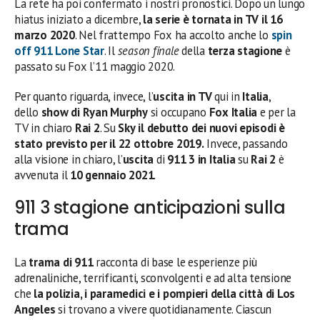
La rete ha poi confermato i nostri pronostici. Dopo un lungo
hiatus iniziato a dicembre,
la serie è tornata in TV il 16
marzo 2020
. Nel frattempo Fox ha accolto anche lo
spin
off 911 Lone Star
. Il
season finale
della
terza stagione
è
passato su Fox l’11 maggio 2020.
Per quanto riguarda, invece, l’
uscita in TV
qui in
Italia
,
dello
show di Ryan Murphy
si occupano
Fox
Italia
e per la
TV in chiaro
Rai 2
. Su
Sky
il debutto dei nuovi episodi è
stato previsto per il 22 ottobre 2019.
Invece, passando
alla visione in chiaro, l’
uscita
di
911 3 in Italia
su
Rai 2
è
avvenuta il
10 gennaio 2021
.
911 3 stagione anticipazioni sulla
trama
La
trama di 911
racconta di base le esperienze più
adrenaliniche, terrificanti, sconvolgenti e ad alta tensione
che
la polizia, i paramedici e i pompieri della città di Los
Angeles
si trovano a vivere quotidianamente. Ciascun