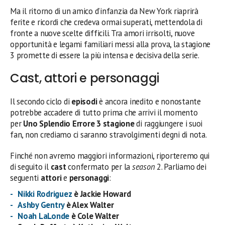
Ma il ritorno di un amico d’infanzia da New York riaprirà
ferite e ricordi che credeva ormai superati, mettendola di
fronte a nuove scelte difficili. Tra amori irrisolti, nuove
opportunità e legami familiari messi alla prova, la stagione
3 promette di essere la più intensa e decisiva della serie.
Cast, attori e personaggi
Il secondo ciclo di
episodi
è ancora inedito e nonostante
potrebbe accadere di tutto prima che arrivi il momento
per
Uno Splendio Errore 3 stagione
di raggiungere i suoi
fan, non crediamo ci saranno stravolgimenti degni di nota.
Finché non avremo maggiori informazioni, riporteremo qui
di seguito il
cast
confermato per la
season
2. Parliamo dei
seguenti
attori
e
personaggi
:
Nikki Rodriguez
è Jackie Howard
Ashby Gentry
è Alex Walter
Noah LaLonde
è Cole Walter