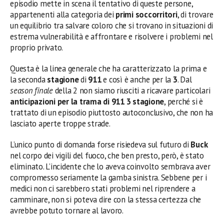
episodio mette in scena il tentativo di queste persone,
appartenenti alla categoria dei
primi soccorritori
, di trovare
un equilibrio tra salvare coloro che si trovano in situazioni di
estrema vulnerabilità e affrontare e risolvere i problemi nel
proprio privato.
Questa è la linea generale che ha caratterizzato la prima e
la seconda
stagione
di
911
e così è anche per la
3
. Dal
season finale
della 2 non siamo riusciti a ricavare particolari
anticipazioni per la trama di 911 3 stagione
, perché si è
trattato di un episodio piuttosto autoconclusivo, che non ha
lasciato aperte troppe strade.
L’unico punto di domanda forse risiedeva sul futuro di
Buck
nel corpo dei vigili del fuoco, che ben presto, però, è stato
eliminato. L’incidente che lo aveva coinvolto sembrava aver
compromesso seriamente la gamba sinistra. Sebbene per i
medici non ci sarebbero stati problemi nel riprendere a
camminare, non si poteva dire con la stessa certezza che
avrebbe potuto tornare al lavoro.