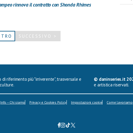
ompeo rinnova il contratto con Shonda Rhimes
ETRO
SUCCESSIVO >
 di riferimento più "irriverente", trasversale e
© daninseries.it 20
culture.
e artistica riservati.
Info – Chi siamo
Privacy e Cookies Policy
Impostazioni cookie
Come lavoriamo