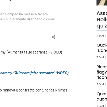
Ass
Holl
quiz
TEAM |
Qual
Islan
tomy: “Alimenta false speranze” (VIDEO)
TEAM |
Rico
flag?
s Anatomy: “Alimenta false speranze” (VIDEO)
ricon
TEAM |
o rinnova il contratto con Shonda Rhimes
Quant
quan
TEAM |