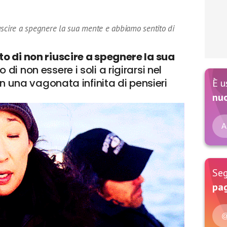
uscire a spegnere la sua mente e abbiamo sentito di
o di non riuscire a spegnere la sua
di non essere i soli a rigirarsi nel
on una vagonata infinita di pensieri
È u
nu
A
Seg
pag
@