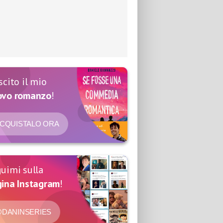
scito il mio
ovo romanzo
!
CQUISTALO ORA
uimi sulla
ina Instagram
!
DANINSERIES