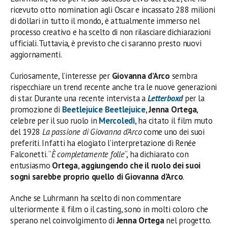
ricevuto otto nomination agli Oscar e incassato 288 milioni
di dollari in tutto il mondo, è attualmente immerso nel
processo creativo e ha scelto di non rilasciare dichiarazioni
ufficiali. Tuttavia, è previsto che ci saranno presto nuovi
aggiornamenti.
Curiosamente, l’interesse per
Giovanna d’Arco
sembra
rispecchiare un trend recente anche tra le nuove generazioni
di star. Durante una recente intervista a
Letterboxd
per la
promozione di
Beetlejuice Beetlejuice
,
Jenna Ortega
,
celebre per il suo ruolo in
Mercoledì
, ha citato il film muto
del 1928
La passione di Giovanna d’Arco
come uno dei suoi
preferiti. Infatti ha elogiato l’interpretazione di Renée
Falconetti. “
È completamente folle
“, ha dichiarato con
entusiasmo
Ortega
,
aggiungendo che il ruolo dei suoi
sogni sarebbe proprio quello di Giovanna d’Arco
.
Anche se Luhrmann ha scelto di non commentare
ulteriormente il film o il casting, sono in molti coloro che
sperano nel coinvolgimento di
Jenna Ortega
nel progetto.