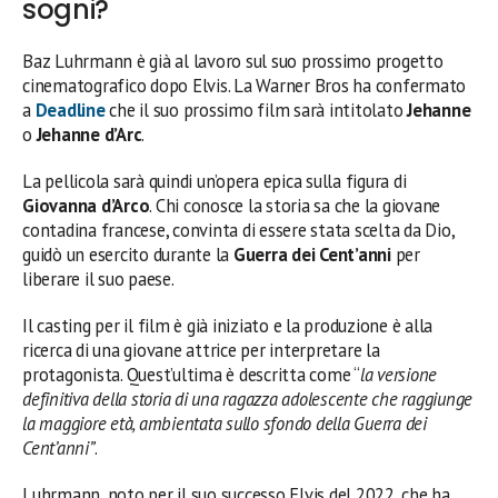
sogni?
Baz Luhrmann è già al lavoro sul suo prossimo progetto
cinematografico dopo Elvis. La Warner Bros ha confermato
a
Deadline
che il suo prossimo film sarà intitolato
Jehanne
o
Jehanne d’Arc
.
La pellicola sarà quindi un’opera epica sulla figura di
Giovanna d’Arco
. Chi conosce la storia sa che la giovane
contadina francese, convinta di essere stata scelta da Dio,
guidò un esercito durante la
Guerra dei Cent’anni
per
liberare il suo paese.
Il casting per il film è già iniziato e la produzione è alla
ricerca di una giovane attrice per interpretare la
protagonista. Quest’ultima è descritta come “
la versione
definitiva della storia di una ragazza adolescente che raggiunge
la maggiore età, ambientata sullo sfondo della Guerra dei
Cent’anni”
.
Luhrmann, noto per il suo successo Elvis del 2022, che ha