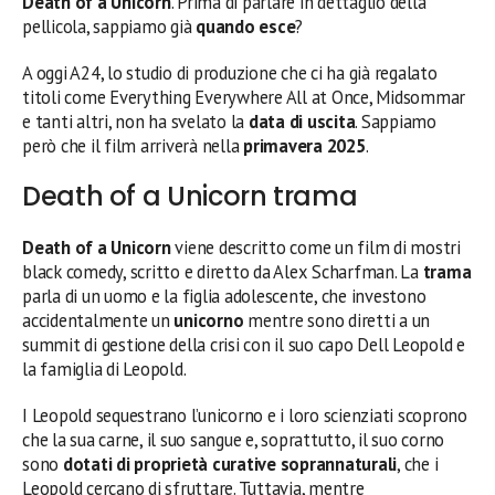
Death of a Unicorn
. Prima di parlare in dettaglio della
pellicola, sappiamo già
quando esce
?
A oggi A24, lo studio di produzione che ci ha già regalato
titoli come Everything Everywhere All at Once, Midsommar
e tanti altri, non ha svelato la
data di uscita
. Sappiamo
però che il film arriverà nella
primavera 2025
.
Death of a Unicorn trama
Death of a Unicorn
viene descritto come un film di mostri
black comedy, scritto e diretto da Alex Scharfman. La
trama
parla di un uomo e la figlia adolescente, che investono
accidentalmente un
unicorno
mentre sono diretti a un
summit di gestione della crisi con il suo capo Dell Leopold e
la famiglia di Leopold.
I Leopold sequestrano l’unicorno e i loro scienziati scoprono
che la sua carne, il suo sangue e, soprattutto, il suo corno
sono
dotati di proprietà curative soprannaturali
, che i
Leopold cercano di sfruttare. Tuttavia, mentre