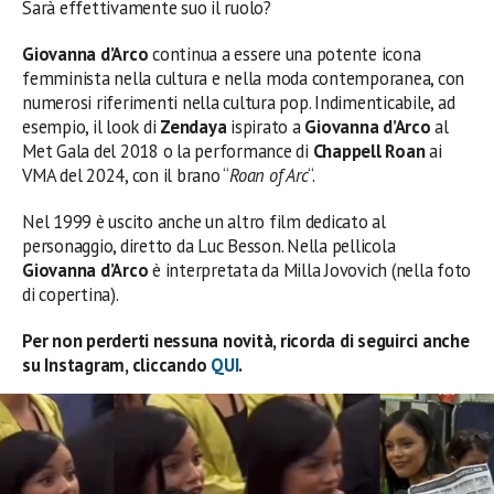
Sarà effettivamente suo il ruolo?
Giovanna d’Arco
continua a essere una potente icona
femminista nella cultura e nella moda contemporanea, con
numerosi riferimenti nella cultura pop. Indimenticabile, ad
esempio, il look di
Zendaya
ispirato a
Giovanna d’Arco
al
Met Gala del 2018 o la performance di
Chappell Roan
ai
VMA del 2024, con il brano “
Roan of Arc
“.
Nel 1999 è uscito anche un altro film dedicato al
personaggio, diretto da Luc Besson. Nella pellicola
Giovanna d’Arco
è interpretata da
Milla Jovovich (nella foto
di copertina).
Per non perderti nessuna novità, ricorda di seguirci anche
su Instagram, cliccando
QUI
.