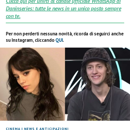
Clicca qui per unirti al canale ufficiale WhatsApp di
Daninseries: tutte le news in un unico posto sempre
con te.
Per non perderti nessuna novità, ricorda di seguirci anche
su Instagram, cliccando
QUI
.
CINEMA
|
NEWS E ANTICIPAZIONI