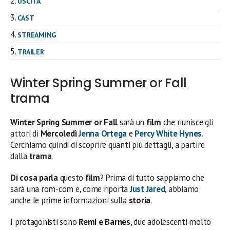
USCITA
CAST
STREAMING
TRAILER
Winter Spring Summer or Fall
trama
Winter Spring Summer or Fall
sarà un
film
che riunisce gli
attori di
Mercoledì
Jenna Ortega
e
Percy White Hynes
.
Cerchiamo quindi di scoprire quanti più dettagli, a partire
dalla
trama
.
Di cosa parla
questo
film
? Prima di tutto sappiamo che
sarà una rom-com e, come riporta
Just Jared
, abbiamo
anche le prime informazioni sulla
storia
.
I protagonisti sono
Remi e Barnes
, due adolescenti molto