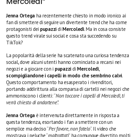
Mercoledì”
Jenna Ortega
ha recentemente chiesto in modo ironico ai
fan di smettere di seguire un divertente trend che ha come
protagonisti dei
pupazzi
di
Mercoledì
. Ma in cosa consiste
questo trend virale sui social e cosa sta succedendo su
TikTok?
La popolarità della serie ha scatenato una curiosa tendenza
social, dove alcuni utenti hanno cominciato a recarsi nei
negozi e a giocare con i
pupazzi
di
Mercoledì
,
scompigliandone i capelli in modo che sembrino calvi
.
Questo comportamento ha esasperato i rivenditori,
portando addirittura alla comparsa di cartelli nei negozi che
ammoniscono i clienti: “
Non toccare i capelli di Mercoledì, ti
verrà chiesto di andartene”.
Jenna Ortega
è intervenuta direttamente in risposta a
questa tendenza, esortando i fan a smettere con un
semplice ma deciso “
Per favore, non fatelo
“. Il video che
mostrava i peluche “
maltrattati
” ha comunque divertito molti