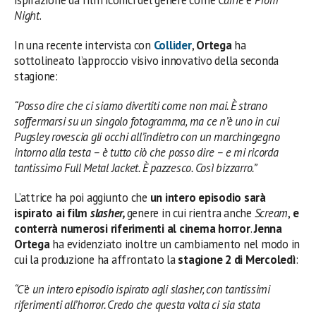
ispirazione da film iconici del genere come
Carrie
e
Prom
Night
.
In una recente intervista con
Collider
,
Ortega
ha
sottolineato l’approccio visivo innovativo della seconda
stagione:
“Posso dire che ci siamo divertiti come non mai. È strano
soffermarsi su un singolo fotogramma, ma ce n’è uno in cui
Pugsley rovescia gli occhi all’indietro con un marchingegno
intorno alla testa – è tutto ciò che posso dire – e mi ricorda
tantissimo Full Metal Jacket. È pazzesco. Così bizzarro.”
L’attrice ha poi aggiunto che
un intero episodio sarà
ispirato ai film
slasher,
genere in cui rientra anche
Scream
,
e
conterrà numerosi riferimenti al cinema horror
.
Jenna
Ortega
ha evidenziato inoltre un cambiamento nel modo in
cui la produzione ha affrontato la
stagione 2 di Mercoledì
:
“C’è un intero episodio ispirato agli
slasher
, con tantissimi
riferimenti all’horror. Credo che questa volta ci sia stata