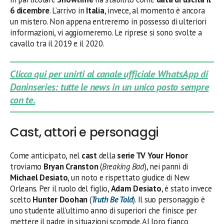
6 dicembre
. L’arrivo in
Italia
, invece, al momento è ancora
un mistero. Non appena entreremo in possesso di ulteriori
informazioni, vi aggiorneremo. Le riprese si sono svolte a
cavallo tra il 2019 e il 2020.
Clicca qui per unirti al canale ufficiale WhatsApp di
Daninseries: tutte le news in un unico posto sempre
con te.
Cast, attori e personaggi
Come anticipato, nel
cast
della
serie TV Your Honor
troviamo
Bryan Cranston
(
Breaking Bad
), nei panni di
Michael Desiato
, un noto e rispettato giudice di New
Orleans. Per il ruolo del figlio,
Adam Desiato
, è stato invece
scelto
Hunter Doohan
(
Truth Be Told
). Il suo personaggio è
uno studente all’ultimo anno di superiori che finisce per
mettere il padre in situazioni scomode. Al loro fianco