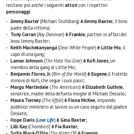
recitano poi anche i seguenti
attori
con i rispettivi
personaggi
:
Jimmy Baxter
(Michael Stuhlbarg)
è Jimmy Baxter
, il boss
padre della vittima;
Tony Curran
(
Ray Donovan
)
è Frankie
, partner in affari del
boss Jimmy Baxter;
Keith Machekanyanga
(
Dear White People
)
è Little Mo
, il
capo di una gang;
Lamar Johnson
(
The Hate You Give
)
è Kofi Jones
, un
membro della gang di Little Mo;
Benjamin Flores, Jr.
(
Rim of the World
)
è Eugene
,il fratello
minore di Kofi, che segue i suoi passi;
Margo Martindale
(
The Americans
)
è Elizabeth Guthrie
,
senatrice, madre della defunta moglie di Michael Desiato;
Maura Tierney
(
The Affair
)
è Fiona McKee
, impavido
pubblico ministero al lavoro su un caso seguito dal giudice
Desiato;
Hope Davis
(
Love Life
)
è Gina Baxter
;
Lilli Kay
(
Chambers
)
è Fia Baxter
;
Sofia Black-D’Elia
(
The Night Of
)
è Frannie
;