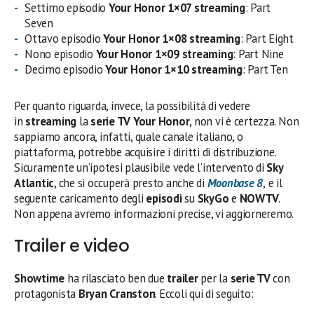
Settimo episodio
Your Honor 1×07 streaming
: Part
Seven
Ottavo episodio
Your Honor 1×08 streaming
: Part Eight
Nono episodio
Your Honor 1×09 streaming
: Part Nine
Decimo episodio
Your Honor 1×10 streaming
: Part Ten
Per quanto riguarda, invece, la possibilità di vedere
in
streaming
la
serie TV Your Honor
, non vi è certezza. Non
sappiamo ancora, infatti, quale canale italiano, o
piattaforma, potrebbe acquisire i diritti di distribuzione.
Sicuramente un’ipotesi plausibile vede l’intervento di
Sky
Atlantic
, che si occuperà presto anche di
Moonbase 8
,
e il
seguente caricamento degli
episodi
su
SkyGo
e
NOWTV
.
Non appena avremo informazioni precise, vi aggiorneremo.
Trailer e video
Showtime
ha rilasciato ben due
trailer
per la
serie TV
con
protagonista
Bryan Cranston
. Eccoli qui di seguito: