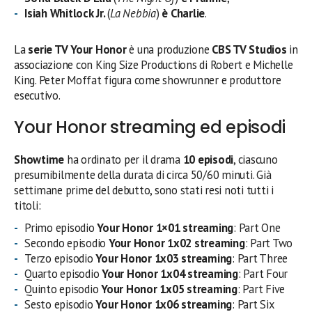
Isiah Whitlock Jr.
(
La Nebbia
)
è Charlie
.
La
serie TV Your Honor
è una produzione
CBS TV Studios
in
associazione con King Size Productions di Robert e Michelle
King. Peter Moffat figura come showrunner e produttore
esecutivo.
Your Honor streaming ed episodi
Showtime
ha ordinato per il drama
10 episodi
, ciascuno
presumibilmente della durata di circa 50/60 minuti. Già
settimane prime del debutto, sono stati resi noti tutti i
titoli:
Primo episodio
Your Honor 1×01 streaming
: Part One
Secondo episodio
Your Honor 1x
02 streaming
: Part Two
Terzo episodio
Your Honor 1x
03 streaming
: Part Three
Quarto episodio
Your Honor 1x
04 streaming
: Part Four
Quinto episodio
Your Honor 1x
05 streaming
: Part Five
Sesto episodio
Your Honor 1x
06 streaming
: Part Six