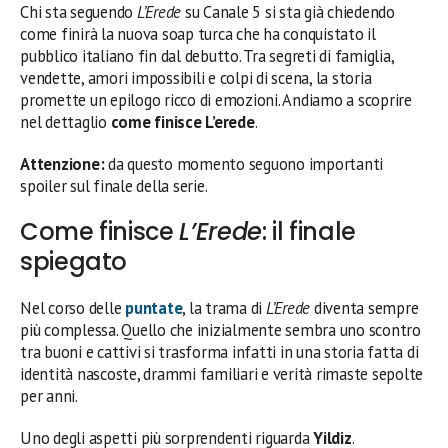
Chi sta seguendo
L’Erede
su Canale 5 si sta già chiedendo
come finirà la nuova soap turca che ha conquistato il
pubblico italiano fin dal debutto. Tra segreti di famiglia,
vendette, amori impossibili e colpi di scena, la storia
promette un epilogo ricco di emozioni. Andiamo a scoprire
nel dettaglio
come finisce L’erede
.
Attenzione:
da questo momento seguono importanti
spoiler sul finale della serie.
Come finisce
L’Erede
: il finale
spiegato
Nel corso delle
puntate
, la trama di
L’Erede
diventa sempre
più complessa. Quello che inizialmente sembra uno scontro
tra buoni e cattivi si trasforma infatti in una storia fatta di
identità nascoste, drammi familiari e verità rimaste sepolte
per anni.
Uno degli aspetti più sorprendenti riguarda
Yildiz
.