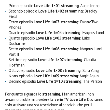
Primo episodio
Love Life 1×01 streaming
: Augie Jeong
Secondo episodio
Love Life 1×02 streaming
: Bradley
Field
Terzo episodio
Love Life 1×03 streaming
: Danny Two
Phones
Quarto episodio
Love Life 1×04 streaming
: Magnus Lund
Quinto episodio
Love Life 1×05 streaming
: Luke
Ducharme
Sesto episodio
Love Life 1×06 streaming
: Magnus Lund
Part II
Settimo episodio
Love Life 1×07 streaming
: Claudia
Hoffman
Ottavo episodio
Love Life 1×08 streaming
: Sara Yang
Nono episodio
Love Life 1×09 streaming
: Augie Again
Decimo episodio
Love Life 1×10 streaming
: The Person
Per quanto riguarda lo
streaming
, i fan americani non
avranno problemi a vedere
la serie TV Love Life
. Dovranno
solo attivare una sottoscrizione al servizio, che per il