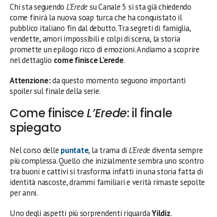
Chi sta seguendo
L’Erede
su Canale 5 si sta già chiedendo
come finirà la nuova soap turca che ha conquistato il
pubblico italiano fin dal debutto. Tra segreti di famiglia,
vendette, amori impossibili e colpi di scena, la storia
promette un epilogo ricco di emozioni. Andiamo a scoprire
nel dettaglio
come finisce L’erede
.
Attenzione:
da questo momento seguono importanti
spoiler sul finale della serie.
Come finisce
L’Erede
: il finale
spiegato
Nel corso delle
puntate
, la trama di
L’Erede
diventa sempre
più complessa. Quello che inizialmente sembra uno scontro
tra buoni e cattivi si trasforma infatti in una storia fatta di
identità nascoste, drammi familiari e verità rimaste sepolte
per anni.
Uno degli aspetti più sorprendenti riguarda
Yildiz
.