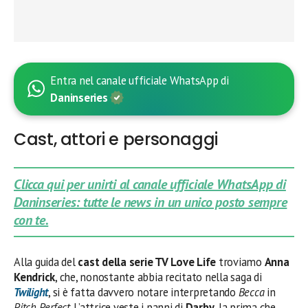
Entra nel canale ufficiale WhatsApp di
Daninseries
Cast, attori e personaggi
Clicca qui per unirti al canale ufficiale WhatsApp di
Daninseries: tutte le news in un unico posto sempre
con te.
Alla guida del
cast della serie TV Love Life
troviamo
Anna
Kendrick
, che, nonostante abbia recitato nella saga di
Twilight
, si è fatta davvero notare interpretando
Becca
in
Pitch Perfect
. L’attrice veste i panni di
Darby
, la prima che