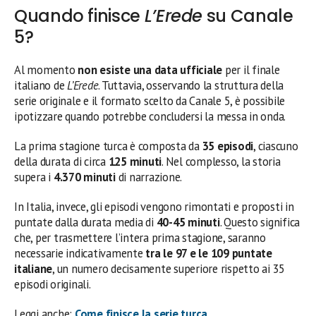
Quando finisce
L’Erede
su Canale
5?
Al momento
non esiste una data ufficiale
per il finale
italiano de
L’Erede
. Tuttavia, osservando la struttura della
serie originale e il formato scelto da Canale 5, è possibile
ipotizzare quando potrebbe concludersi la messa in onda.
La prima stagione turca è composta da
35 episodi
, ciascuno
della durata di circa
125 minuti
. Nel complesso, la storia
supera i
4.370 minuti
di narrazione.
In Italia, invece, gli episodi vengono rimontati e proposti in
puntate dalla durata media di
40-45 minuti
. Questo significa
che, per trasmettere l’intera prima stagione, saranno
necessarie indicativamente
tra le 97 e le 109 puntate
italiane
, un numero decisamente superiore rispetto ai 35
episodi originali.
Leggi anche:
Come finisce la serie turca