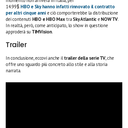
momento non arriverà in Italia, per
14.99$.
HBO
e
Sky
hanno infatti rinnovato il contratto
per altri cinque anni
e ciò comporterebbe la distribuzione
dei contenuti
HBO e HBO Max
tra
Sky Atlantic
e
NOW TV
.
In realtà, però, come anticipato, lo show in questione
approderà su
TIMVision
.
Trailer
In conclusione, eccovi anche il
trailer della serie TV
, che
offre uno sguardo più concreto allo stile e alla storia
narrata.