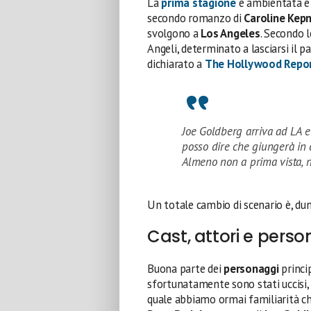
La
prima stagione
è ambientata e 
secondo romanzo di
Caroline Kep
svolgono a
Los Angeles
. Secondo 
Angeli, determinato a lasciarsi il 
dichiarato a
The Hollywood Repo
Joe Goldberg arriva ad LA e 
posso dire che giungerà in c
Almeno non a prima vista, no
Un totale cambio di scenario è, du
Cast, attori e pers
Buona parte dei
personaggi
princi
sfortunatamente sono stati uccisi, 
quale abbiamo ormai familiarità c