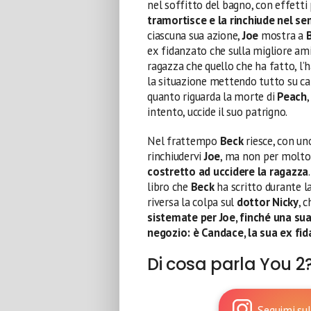
nel soffitto del bagno, con effetti
tramortisce e la rinchiude nel sem
ciascuna sua azione,
Joe
mostra a
ex fidanzato che sulla migliore amica
ragazza che quello che ha fatto, l’
la situazione mettendo tutto su ca
quanto riguarda la morte di
Peach
intento, uccide il suo patrigno.
Nel frattempo
Beck
riesce, con un
rinchiudervi
Joe
, ma non per molto.
costretto ad uccidere la ragazza
libro che
Beck
ha scritto durante la
riversa la colpa sul
dottor Nicky
, 
sistemate per Joe, finché una su
negozio: è Candace, la sua ex fi
Di cosa parla You 2
Seguimi sul