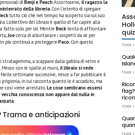
 personali di
Benji e Peach
. Accortosene,
il ragazzo la
interrato della libreria
. Con l’intento di spiegare
Beck
tutto ciò che nel tempo ha scoperto sia sul suo
Ass
. L’obiettivo del libraio è quello di far capire alla
Holl
ha fatto solo per lei. Mentre
Beck
tenta di affrontare
quiz
rta,
Joe
cerca di allontanare i sospetti da sé per
, in più continua a proteggere
Paco
. Con questo
TEAM |
Qual
o stratagemma, a scappare dalla gabbia di vetro e
Islan
 Messo con le spalle al muro,
il libraio si vede
TEAM |
. Nelle settimane successive, riesce a far pubblicare il
 prigionia, in cui racconta quanto le è accaduto, ma
Rico
che così viene arrestato.
Le cose sembrano essersi
flag?
a vecchia conoscenza non appare dal nulla in
ricon
danzata
.
TEAM |
? Trama e anticipazioni
Quant
quan
 mio profilo ufficiale
Instagram
TEAM |