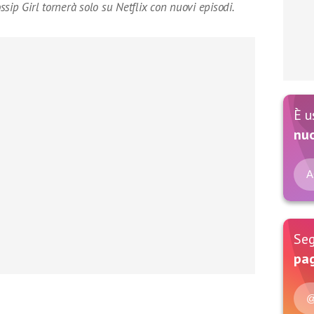
sip Girl tornerà solo su Netflix con nuovi episodi.
È u
nu
A
Seg
pag
@