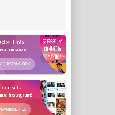
scito il mio
ovo romanzo
!
CQUISTALO ORA
uimi sulla
ina Instagram
!
DANINSERIES