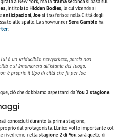
girata a New York, ma la
trama
seconda si basa sul
nes
, intitolato
Hidden Bodies
, le cui vicende si
le
anticipazioni
,
Joe
si trasferisce nella Città degli
passato alle spalle. La showrunner
Sera Gamble
ha
rter
:
lui è un irriducibile newyorkese, perciò non
ittà e si innamorerà all’istante del luogo.
n è proprio il tipo di città che fa per Joe.
nque, ciò che dobbiamo aspettarci da
You 2 stagione
.
onaggi
pali conosciuti durante la prima stagione,
proprio dal protagonista. L’unico volto importante col
he rivedremo nella
stagione 2
di You
sarà quello di