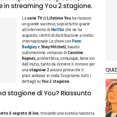
 in streaming You 2 stagione.
La
serie TV
di
Lifetime
You
ha riscosso
un grande successo, soprattutto grazie
all’intervento di
Netflix
che ne ha
acquisito i diritti di distribuzione a livello
internazionale. Lo show con
Penn
Badgley
e
Shay Mitchell
, basato
sull’omonimo romanzo di
Caroline
Kepnes
, prometteva, comunque, bene sin
dall’inizio, tanto da ricevere il rinnovo per
QUIZ
una
stagione 2
ancora prima che il
pilot andasse in onda. Scopriamo tutti i
dettagli su
You 2 stagione
.
ma stagione di You? Riassunto
erto il segreto di Joe
, trovando una scatola nascosta