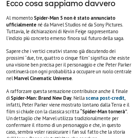
Ecco cosa sappiamo davvero
Al momento
Spider-Man 5 non è stato annunciato
ufficialmente
né da Marvel Studios né da Sony Pictures.
Tuttavia, le dichiarazioni di Kevin Feige rappresentano
l’indizio più concreto emerso finora sul futuro della saga.
Sapere che i vertici creativi stanno già discutendo dei
prossimi “due, tre, quattro o cinque film” significa che esiste
una visione ben precisa per il personaggio e che Peter Parker
continuerà con ogni probabilità a occupare un ruolo centrale
nel
Marvel Cinematic Universe
.
A rafforzare questa sensazione contribuisce anche il finale
di
Spider-Man: Brand New Day
. Nella
scena post-credit
,
infatti, Peter Parker viene mostrato lontano dalla Terra e il
film si chiude con la classica scritta
“Spider-Man tornerà”
.
Un dettaglio che Marvel utilizza tradizionalmente per
confermare il ritorno di un personaggio e che, in questo
caso, sembra voler rassicurare i fan sul fatto che la storia