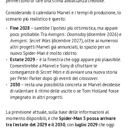
permettono di fare una stima abbastanza credibile.
Considerando il calendario Marvel e i tempi di produzione, lo
scenario più realistico è questo:
Fine 2028
– sarebbe l’ipotesi più ottimistica, ma appare
poco probabile. Tra
Avengers: Doomsday
(dicembre 2026) e
Avengers: Secret Wars
(dicembre 2027), oltre ai numerosi
altri progetti Marvel già annunciati, lo spazio per un
nuovo Spider-Man è molto ridotto.
Estate 2029
– è la finestra che oggi appare più plausibile.
Consentirebbe a Marvel e Sony di sfruttare le
conseguenze di
Secret Wars
e di avviare una nuova storia
per Peter Parker dopo gli eventi del crossover.
2030
– resta una possibilità concreta se Marvel decidesse
di rallentare il ritmo delle uscite o se Tom Holland fosse
impegnato in altri progetti.
La previsione attuale, sulla base delle informazioni al
momento disponibili, è che
Spider-Man 5 possa arrivare
tra l’estate del 2029 e il 2030
, con
luglio 2029
che oggi