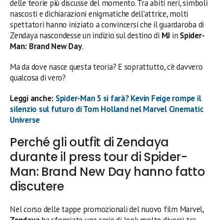
delle teorie più discusse del momento. Tra abiti neri, simboli
nascosti e dichiarazioni enigmatiche dell’attrice, molti
spettatori hanno iniziato a convincersi che il guardaroba di
Zendaya nascondesse un indizio sul destino di
MJ
in
Spider-
Man: Brand New Day
.
Ma da dove nasce questa teoria? E soprattutto, c’è davvero
qualcosa di vero?
Leggi anche:
Spider-Man 5 si farà? Kevin Feige rompe il
silenzio sul futuro di Tom Holland nel Marvel Cinematic
Universe
Perché gli outfit di Zendaya
durante il press tour di Spider-
Man: Brand New Day hanno fatto
discutere
Nel corso delle tappe promozionali del nuovo film Marvel,
Zendaya
ha sfoggiato una serie di look molto diversi tra