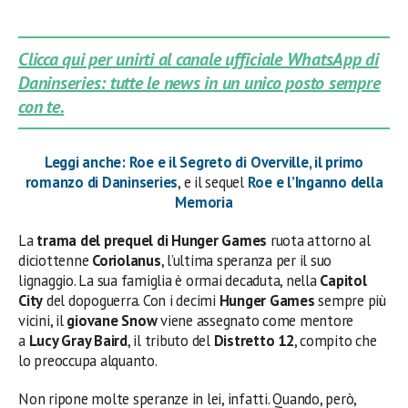
Clicca qui per unirti al canale ufficiale WhatsApp di
Daninseries: tutte le news in un unico posto sempre
con te.
Leggi anche: Roe e il Segreto di Overville, il primo
romanzo di Daninseries
, e il sequel
Roe e l’Inganno della
Memoria
La
trama del prequel di Hunger Games
ruota attorno al
diciottenne
Coriolanus
, l’ultima speranza per il suo
lignaggio. La sua famiglia è ormai decaduta, nella
Capitol
City
del dopoguerra. Con i decimi
Hunger Games
sempre più
vicini, il
giovane Snow
viene assegnato come mentore
a
Lucy Gray Baird
, il tributo del
Distretto 12
, compito che
lo preoccupa alquanto.
Non ripone molte speranze in lei, infatti. Quando, però,