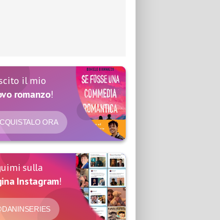
scito il mio
ovo romanzo
!
CQUISTALO ORA
uimi sulla
ina Instagram
!
DANINSERIES