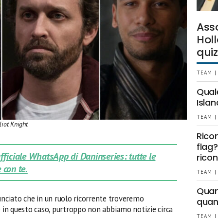
Ass
Holl
quiz
TEAM |
Qual
Islan
TEAM |
liot Knight
Rico
flag?
 ufficiale WhatsApp di Daninseries: tutte le
ricon
 con te.
TEAM |
Quant
unciato che in un ruolo ricorrente troveremo
quan
e in questo caso, purtroppo non abbiamo notizie circa
TEAM |