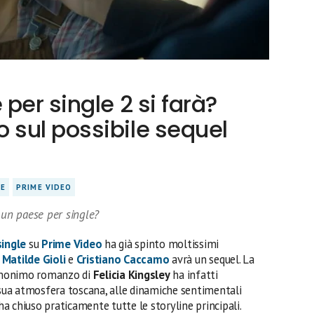
per single 2 si farà?
sul possibile sequel
LE
PRIME VIDEO
 un paese per single?
single
su
Prime Video
ha già spinto moltissimi
n
Matilde Gioli
e
Cristiano Caccamo
avrà un sequel. La
omonimo romanzo di
Felicia Kingsley
ha infatti
a sua atmosfera toscana, alle dinamiche sentimentali
 ha chiuso praticamente tutte le storyline principali.