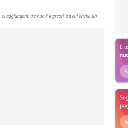
s si aggiungono tre nuovi ingressi, tra cui anche un
È u
nu
A
Seg
pag
@