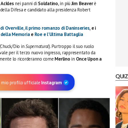
 Ackles
nei panni di
Soldatino
, in più
Jim Beaver
è
della Difesa e candidato alla presidenza Robert
 di Overville, il primo romanzo di Daninseries
, e i
o della Memoria
e
Roe e l’Ultima Battaglia
(Chuck/Dio in
Supernatural
). Purtroppo il suo ruolo
vale per il terzo nuovo ingresso, rappresentato da
ilmente lo ricorderanno come
Merlino
in
Once Upon a
QUIZ
 mio profilo ufficiale
Instagram