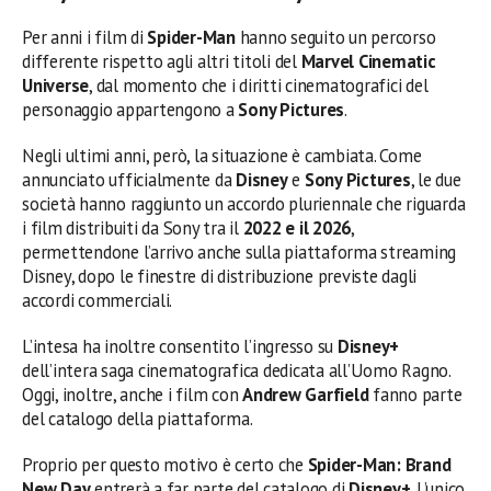
Per anni i film di
Spider-Man
hanno seguito un percorso
differente rispetto agli altri titoli del
Marvel Cinematic
Universe
, dal momento che i diritti cinematografici del
personaggio appartengono a
Sony Pictures
.
Negli ultimi anni, però, la situazione è cambiata. Come
annunciato ufficialmente da
Disney
e
Sony Pictures
, le due
società hanno raggiunto un accordo pluriennale che riguarda
i film distribuiti da Sony tra il
2022 e il 2026
,
permettendone l’arrivo anche sulla piattaforma streaming
Disney, dopo le finestre di distribuzione previste dagli
accordi commerciali.
L’intesa ha inoltre consentito l’ingresso su
Disney+
dell’intera saga cinematografica dedicata all’Uomo Ragno.
Oggi, inoltre, anche i film con
Andrew Garfield
fanno parte
del catalogo della piattaforma.
Proprio per questo motivo è certo che
Spider-Man: Brand
New Day
entrerà a far parte del catalogo di
Disney+
. L’unico