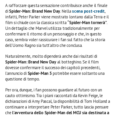
A rafforzare questa sensazione contribuisce anche il finale
di
Spider-Man: Brand New Day
. Nella
scena post-credit
,
infatti, Peter Parker viene mostrato lontano dalla Terra e il
film si chiude con la classica scritta
“Spider-Man tornerà”
.
Un dettaglio che Marvel utilizza tradizionalmente per
confermare il ritorno di un personaggio e che, in questo
caso, sembra voler rassicurare i fan sul fatto che la storia
dell’Uomo Ragno sia tutt’altro che conclusa.
Naturalmente, molto dipenderà anche dai risultati di
Spider-Man: Brand New Day
al botteghino. Se il film
dovesse confermare il successo dei capitoli precedenti,
l’annuncio di
Spider-Man 5
potrebbe essere soltanto una
questione di tempo.
Per ora, dunque, i fan possono guardare al futuro con un
cauto ottimismo. Tra i piani raccontati da Kevin Feige, le
dichiarazioni di Amy Pascal, la disponibilità di Tom Holland a
continuare a interpretare Peter Parker, tutto lascia pensare
che
l’avventura dello Spider-Man del MCU sia destinata a