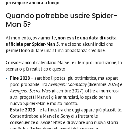
proseguire ancora a lungo
.
Quando potrebbe uscire Spider-
Man 5?
Al momento, ovviamente,
non esiste una data di uscita
ufficiale per Spider-Man 5
, ma ci sono alcuni indizi che
permettono di fare una stima abbastanza credibile.
Considerando il calendario Marvel e i tempi di produzione, lo
scenario più realistico è questo:
Fine 2028
– sarebbe l’ipotesi più ottimistica, ma appare
poco probabile. Tra
Avengers: Doomsday
(dicembre 2026) e
Avengers: Secret Wars
(dicembre 2027), oltre ai numerosi
altri progetti Marvel già annunciati, lo spazio per un
nuovo Spider-Man è molto ridotto.
Estate 2029
– è la finestra che oggi appare più plausibile.
Consentirebbe a Marvel e Sony di sfruttare le
conseguenze di
Secret Wars
e di avviare una nuova storia
per Peter Parker dopo gli eventi del crossover.