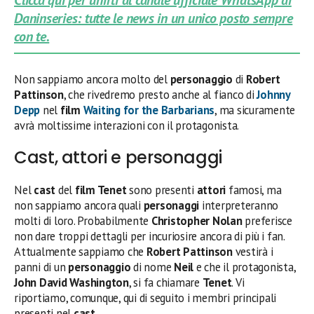
Clicca qui per unirti al canale ufficiale WhatsApp di
Daninseries: tutte le news in un unico posto sempre
con te.
Non sappiamo ancora molto del
personaggio
di
Robert
Pattinson
, che rivedremo presto anche al fianco di
Johnny
Depp
nel
film
Waiting for the Barbarians
, ma sicuramente
avrà moltissime interazioni con il protagonista.
Cast, attori e personaggi
Nel
cast
del
film Tenet
sono presenti
attori
famosi, ma
non sappiamo ancora quali
personaggi
interpreteranno
molti di loro. Probabilmente
Christopher Nolan
preferisce
non dare troppi dettagli per incuriosire ancora di più i fan.
Attualmente sappiamo che
Robert Pattinson
vestirà i
panni di un
personaggio
di nome
Neil
e che il protagonista,
John David Washington
, si fa chiamare
Tenet
. Vi
riportiamo, comunque, qui di seguito i membri principali
presenti nel
cast
.