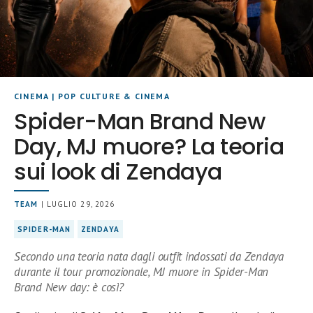
CINEMA
|
POP CULTURE & CINEMA
Spider-Man Brand New
Day, MJ muore? La teoria
sui look di Zendaya
TEAM
| LUGLIO 29, 2026
SPIDER-MAN
ZENDAYA
Secondo una teoria nata dagli outfit indossati da Zendaya
durante il tour promozionale, MJ muore in Spider-Man
Brand New day: è così?