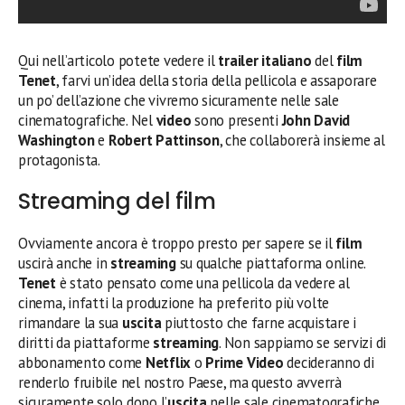
Qui nell’articolo potete vedere il
trailer italiano
del
film
Tenet
, farvi un’idea della storia della pellicola e assaporare
un po’ dell’azione che vivremo sicuramente nelle sale
cinematografiche. Nel
video
sono presenti
John David
Washington
e
Robert Pattinson
, che collaborerà insieme al
protagonista.
Streaming del film
Ovviamente ancora è troppo presto per sapere se il
film
uscirà anche in
streaming
su qualche piattaforma online.
Tenet
è stato pensato come una pellicola da vedere al
cinema, infatti la produzione ha preferito più volte
rimandare la sua
uscita
piuttosto che farne acquistare i
diritti da piattaforme
streaming
. Non sappiamo se servizi di
abbonamento come
Netflix
o
Prime Video
decideranno di
renderlo fruibile nel nostro Paese, ma questo avverrà
sicuramente solo dopo l’
uscita
nelle sale cinematografiche.