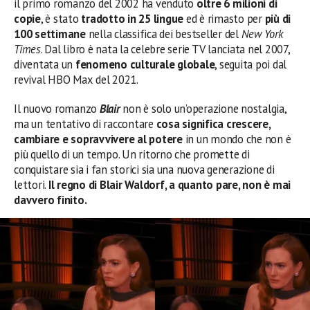
il primo romanzo del 2002 ha venduto
oltre 6 milioni di
copie
, è stato
tradotto in 25 lingue
ed è rimasto per
più di
100 settimane
nella classifica dei bestseller del
New York
Times
. Dal libro è nata la celebre serie TV lanciata nel 2007,
diventata un
fenomeno culturale globale
, seguita poi dal
revival HBO Max del 2021.
Il nuovo romanzo
Blair
non è solo un’operazione nostalgia,
ma un tentativo di raccontare
cosa significa crescere,
cambiare e sopravvivere al potere
in un mondo che non è
più quello di un tempo. Un ritorno che promette di
conquistare sia i fan storici sia una nuova generazione di
lettori.
Il regno di Blair Waldorf, a quanto pare, non è mai
davvero finito.