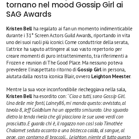
tornano nel mood Gossip Girl ai
SAG Awards
Kristen Bell
ha regalato ai fan un momento indimenticabile
durante i 31° Screen Actors Guild Awards, riportando in vita
uno dei suoi ruoli più iconici. Come conduttrice della serata,
l’attrice ha saputo attingere al suo vasto repertorio per
creare momenti di puro intrattenimento, tra riferimenti a
Frozen e reunion di The Good Place. Ma nessuno poteva
prevedere l’inaspettato ritorno di
Gossip Girl
in persona,
aiutata dalla nostra iconica Blair, ovvero
Leighton Meester
.
Mentre la sua voce inconfondibile riecheggiava nella sala,
Kristen Bell
ha esordito con: “
Ciao a tutti, sono Gossip Girl.
Una delle mie fonti, Lainey86, mi manda questo: avvistato, al
tavolo 8, Jeff Goldblum ha un appetito smisurato
.
Uno sguardo
dietro la tenda rivela che gli piacciono le sue uova verdi con
prosciutto. E guarda chi è, il ragazzo non così solo Timothée
Chalamet seduto accanto a una bistecca calda, al sangue, al
pepe, con contorno di broccoli.
..
Leighton, niente di tutto questo