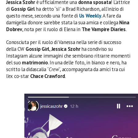
Jessica Szohr
è ufficialmente una
donna sposata
! L’attrice
di
Gossip Girl
ha detto “sì” a Brad Richardson, all’inizio di
questo mese, secondo una fonte di
Us Weekly
. A fare da
damigella d’onore sarebbe stata la sua amica e collega
Nina
Dobrev
, nota per il ruolo di Elena in
The Vampire Diaries
.
Conosciuta per il ruolo di Vanessa nella serie di successo
della CW
Gossip Girl
,
Jessica Szohr
ha condiviso su
Instagram alcune immagini che sembrano ritrarre momenti
del suo
matrimonio
. In una delle foto, in bianco e nero, ha
scritto la didascalia “
Crew
“, accompagnata da amici tra cui
l’ex co-star
Chace Crawford
.