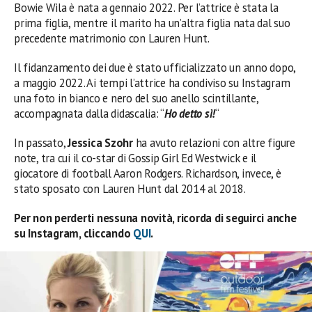
Bowie Wila è nata a gennaio 2022. Per l’attrice è stata la
prima figlia, mentre il marito ha un’altra figlia nata dal suo
precedente matrimonio con Lauren Hunt.
Il fidanzamento dei due è stato ufficializzato un anno dopo,
a maggio 2022. Ai tempi l’attrice ha condiviso su Instagram
una foto in bianco e nero del suo anello scintillante,
accompagnata dalla didascalia: “
Ho detto sì!
“
In passato,
Jessica Szohr
ha avuto relazioni con altre figure
note, tra cui il co-star di Gossip Girl Ed Westwick e il
giocatore di football Aaron Rodgers. Richardson, invece, è
stato sposato con Lauren Hunt dal 2014 al 2018.
Per non perderti nessuna novità, ricorda di seguirci anche
su Instagram, cliccando
QUI
.