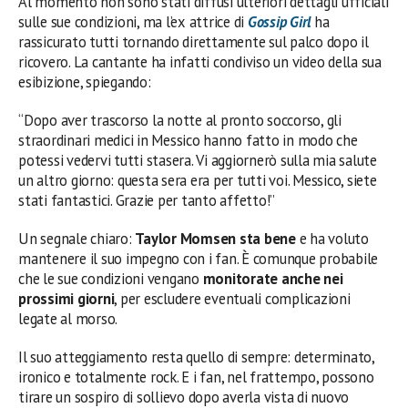
Al momento non sono stati diffusi ulteriori dettagli ufficiali
sulle sue condizioni, ma l’ex attrice di
Gossip Girl
ha
rassicurato tutti tornando direttamente sul palco dopo il
ricovero. La cantante ha infatti condiviso un video della sua
esibizione, spiegando:
“Dopo aver trascorso la notte al pronto soccorso, gli
straordinari medici in Messico hanno fatto in modo che
potessi vedervi tutti stasera. Vi aggiornerò sulla mia salute
un altro giorno: questa sera era per tutti voi. Messico, siete
stati fantastici. Grazie per tanto affetto!”
Un segnale chiaro:
Taylor Momsen sta bene
e ha voluto
mantenere il suo impegno con i fan. È comunque probabile
che le sue condizioni vengano
monitorate anche nei
prossimi giorni
, per escludere eventuali complicazioni
legate al morso.
Il suo atteggiamento resta quello di sempre: determinato,
ironico e totalmente rock. E i fan, nel frattempo, possono
tirare un sospiro di sollievo dopo averla vista di nuovo