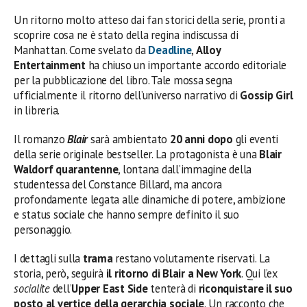
Un ritorno molto atteso dai fan storici della serie, pronti a
scoprire cosa ne è stato della regina indiscussa di
Manhattan. Come svelato da
Deadline
,
Alloy
Entertainment
ha chiuso un importante accordo editoriale
per la pubblicazione del libro. Tale mossa segna
ufficialmente il ritorno dell’universo narrativo di
Gossip Girl
in libreria.
Il romanzo
Blair
sarà ambientato
20 anni dopo
gli eventi
della serie originale bestseller. La protagonista è una
Blair
Waldorf quarantenne
, lontana dall’immagine della
studentessa del Constance Billard, ma ancora
profondamente legata alle dinamiche di potere, ambizione
e status sociale che hanno sempre definito il suo
personaggio.
I dettagli sulla
trama
restano volutamente riservati. La
storia, però, seguirà
il ritorno di Blair a New York
. Qui l’ex
socialite
dell’
Upper East Side
tenterà di
riconquistare il suo
posto al vertice della gerarchia sociale
. Un racconto che