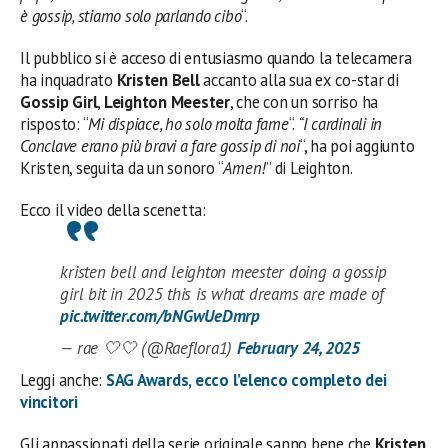
è gossip, stiamo solo parlando cibo
“.
Il pubblico si è acceso di entusiasmo quando la telecamera
ha inquadrato
Kristen Bell
accanto alla sua ex co-star di
Gossip Girl
,
Leighton Meester
, che con un sorriso ha
risposto: “
Mi dispiace, ho solo molta fame
“.
“I cardinali in
Conclave erano più bravi a fare gossip di noi
“, ha poi aggiunto
Kristen, seguita da un sonoro “
Amen!
” di Leighton.
Ecco il video della scenetta:
kristen bell and leighton meester doing a gossip
girl bit in 2025 this is what dreams are made of
pic.twitter.com/bNGwUeDmrp
— rae 🤍🤍 (@Raeflora1)
February 24, 2025
Leggi anche:
SAG Awards, ecco l’elenco completo dei
vincitori
Gli appassionati della serie originale sanno bene che
Kristen