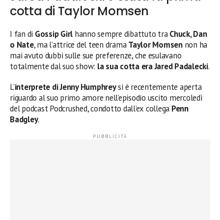
cotta di Taylor Momsen
I fan di
Gossip Girl
hanno sempre dibattuto tra
Chuck, Dan
o Nate
, ma l’attrice del teen drama
Taylor Momsen
non ha
mai avuto dubbi sulle sue preferenze, che esulavano
totalmente dal suo show:
la sua cotta era Jared Padalecki
.
L’
interprete di Jenny Humphrey
si è recentemente aperta
riguardo al suo primo amore nell’episodio uscito mercoledì
del podcast Podcrushed, condotto dall’ex collega
Penn
Badgley
.