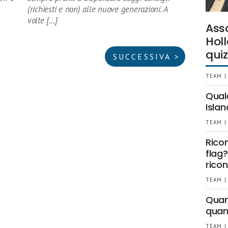
(richiesti e non) alle nuove generazioni. A
volte […]
Ass
Holl
quiz
SUCCESSIVA >
TEAM |
Qual
Islan
TEAM |
Rico
flag?
ricon
TEAM |
Quant
quan
TEAM |