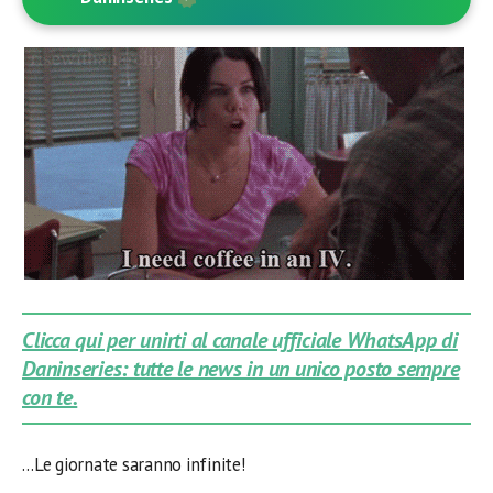
Clicca qui per unirti al canale ufficiale WhatsApp di
Daninseries: tutte le news in un unico posto sempre
con te.
…Le giornate saranno infinite!