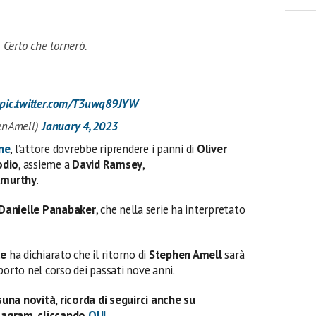
Certo che tornerò.
pic.twitter.com/T3uwq89JYW
enAmell)
January 4, 2023
ne
, l’attore dovrebbe riprendere i panni di
Oliver
odio
, assieme a
David Ramsey
,
amurthy
.
Danielle Panabaker
, che nella serie ha interpretato
ce
ha dichiarato che il ritorno di
Stephen Amell
sarà
porto nel corso dei passati nove anni.
una novità, ricorda di seguirci anche su
tagram, cliccando
QUI
.