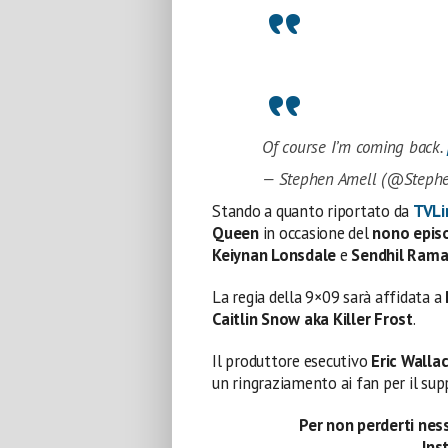
Of course I’m coming back.
— Stephen Amell (@Steph
Stando a quanto riportato da
TVLi
Queen
in occasione del
nono epis
Keiynan
Lonsdale
e
Sendhil Ram
La regia della 9×09 sarà affidata a
Caitlin Snow aka Killer Frost
.
Il produttore esecutivo
Eric Walla
un ringraziamento ai fan per il sup
Per non perderti ness
Ins