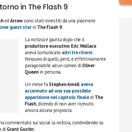
torno in The Flash 9
sh
ed
Arrow
sono stati investiti da una piacevole
come guest star
in
The Flash 9
.
La notizia è giunta dopo che il
produttore esecutivo Eric Wallace
aveva comunicato
altri tre ritorni
.
Nessuno di quelli, però, è effettivamente
paragonabile ad un cameo di
Oliver
Queen
in persona.
Un mese fa
Stephen Amell
aveva
accennato ad una sua possibile
apparizione nel capitolo finale
di
The
Flash
, dicendo di non aver ricevuto
ancora alcuna proposta.
 ha commentato sui social la notizia, condividendo su
 di
Grant Gustin
: