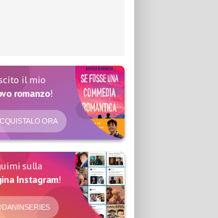
scito il mio
ovo romanzo
!
CQUISTALO ORA
uimi sulla
ina Instagram
!
DANINSERIES