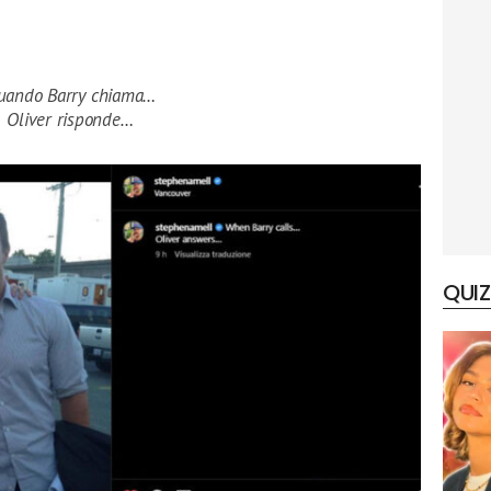
uando Barry chiama…
Oliver risponde…
QUIZ