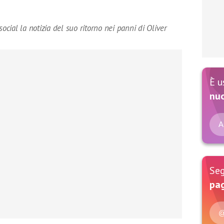
ial la notizia del suo ritorno nei panni di Oliver
È u
nu
A
Seg
pag
@