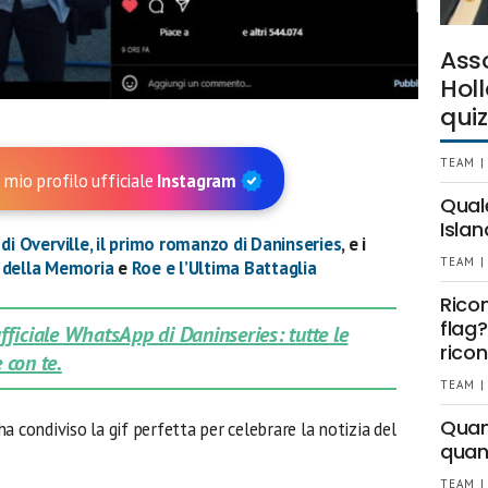
Ass
Holl
quiz
TEAM |
 mio profilo ufficiale
Instagram
Qual
Islan
 di Overville, il primo romanzo di Daninseries
, e i
TEAM |
o della Memoria
e
Roe e l’Ultima Battaglia
Rico
flag?
 ufficiale WhatsApp di Daninseries: tutte le
ricon
 con te.
TEAM |
Quant
ha condiviso la gif perfetta per celebrare la notizia del
quan
TEAM |