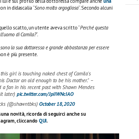
i lui e sul profilo della dottoressa compare anche
una
con in didascalia “
Sono molto orgogliosa
“. Secondo alcuni
uello scatto, un utente aveva scritto “
Perché questa
ell’uomo di Camila?
“.
sono la sua dottoressa e grande abbastanza per essere
 non è più presente.
his girl is touching naked chest of Camila's
is Doctor an old enough to be his mother." –
ed a fan in his recent post with Shawn Mendes
it later)
pic.twitter.com/JpiIWNcIAO
cks (@shawntbks)
October 18, 2020
una novità, ricorda di seguirci anche su
tagram, cliccando
QUI
.