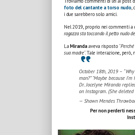
Troviamo commenti di lei ai post d
foto del cantante a torso nudo
, 
i due sarebbero solo amici.
Nel 2019, proprio nei commenti a q
ragazza sta toccando il petto nudo d
La
Miranda
aveva risposto “
Perché 
sua madre
“. Tale interazione, però,
October 18th, 2019 – “Why t
man?” "Maybe because I'm h
Dr. Jocelyne Miranda repli
on Instagram. (She deleted 
— Shawn Mendes Throwba
Per non perderti ness
Ins