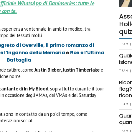
 ufficiale WhatsApp di Daninseries: tutte le
 con te.
Ass
Holl
a esperienza ventennale in ambito medico, tra
quiz
mpo dei tessuti molli.
Segreto di Overville, il primo romanzo di
TEAM |
 e l’Inganno della Memoria
e
Roe e l’Ultima
Qual
Battaglia
Islan
ande calibro, come
Justin Bieber
,
Justin Timberlake
e
TEAM |
alche nome.
Rico
flag?
cantante di In My Blood
, soprattutto durante il tour
ricon
 in occasione degli AMAs, dei VMAs e del Saturday
TEAM |
da
sono in contatto da un po’ di tempo, come
Quant
terazioni social.
quan
TEAM |