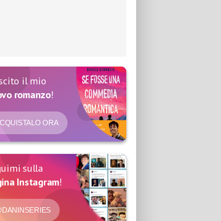
scito il mio
ovo romanzo
!
CQUISTALO ORA
uimi sulla
ina Instagram
!
DANINSERIES