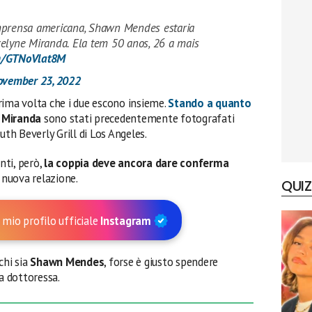
rensa americana, Shawn Mendes estaria
elyne Miranda. Ela tem 50 anos, 26 a mais
om/GTNoVlat8M
ovember 23, 2022
rima volta che i due escono insieme.
Stando a quanto
 Miranda
sono stati precedentemente fotografati
h Beverly Grill di Los Angeles.
nti, però,
la coppia deve ancora dare conferma
nuova relazione.
QUIZ
 mio profilo ufficiale
Instagram
chi sia
Shawn Mendes
, forse è giusto spendere
la dottoressa.