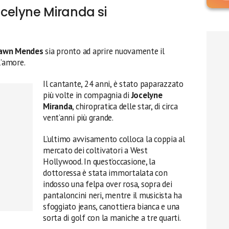
elyne Miranda si
awn Mendes
sia pronto ad aprire nuovamente il
l’amore.
Il cantante, 24 anni, è stato paparazzato
più volte in compagnia di
Jocelyne
Miranda
, chiropratica delle star, di circa
vent’anni più grande.
L’ultimo avvisamento colloca la coppia al
mercato dei coltivatori a West
Hollywood. In quest’occasione, la
dottoressa è stata immortalata con
indosso una felpa over rosa, sopra dei
pantaloncini neri, mentre il musicista ha
sfoggiato jeans, canottiera bianca e una
sorta di golf con la maniche a tre quarti.