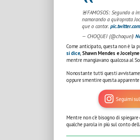
🚨FAMOSOS: Segundo a imp
namorando a quiroprata Joc
que o cantor.
pic.twitter.c
— CHOQUEI (@choquei)
N
Come anticipato, questa non è la p
si dice
,
Shawn Mendes e Jocelyne
mentre mangiavano qualcosa al Sout
Nonostante tutti questi avvistame
oppure smentire questa apparente 
Seguimi sul
Mentre non c’è bisogno di spiegare 
qualche parola in più sul conto del