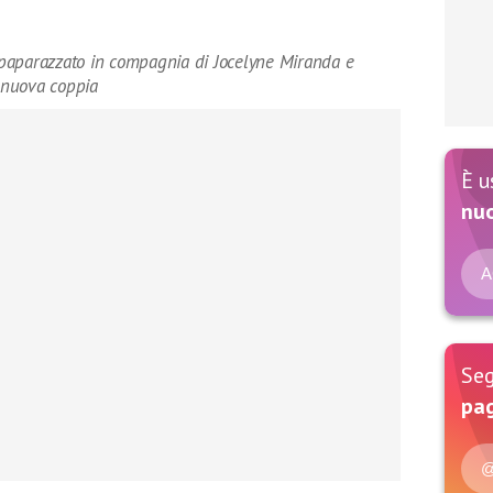
paparazzato in compagnia di Jocelyne Miranda e
e nuova coppia
È u
nu
A
Seg
pag
@