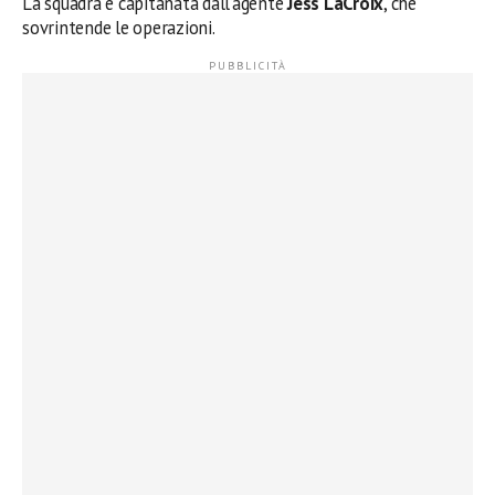
La squadra è capitanata dall’agente
Jess LaCroix
, che
sovrintende le operazioni.