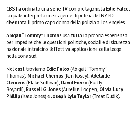
CBS
ha ordinato una
serie TV
con protagonista
Edie Falco
,
la quale interpreta un’ex agente di polizia del NYPD,
diventata il primo capo donna della polizia a Los Angeles.
Abigail “Tommy” Thomas
usa tutta la propria esperienza
per impedire che le questioni politiche, sociali e di sicurezza
nazionale intralcino l’effettiva applicazione della legge
nella zona sud.
Nel
cast
troviamo
Edie Falco
(Abigail “Tommy”
Thomas),
Michael Chernus
(Ken Rosey),
Adelaide
Clemens
(Blake Sullivan),
David Fierro
(Buddy
Boyardi),
Russell G. Jones
(Aurelius Looper),
Olivia Lucy
Phillip
(Kate Jones) e
Joseph Lyle Taylor
(Treat Dudik).