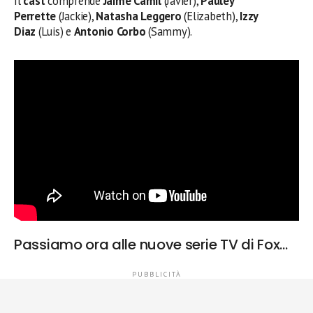
Il
cast
comprende
Jaime Camil
(Javier),
Pauley
Perrette
(Jackie),
Natasha Leggero
(Elizabeth),
Izzy
Diaz
(Luis) e
Antonio Corbo
(Sammy).
Passiamo ora alle nuove serie TV di Fox…