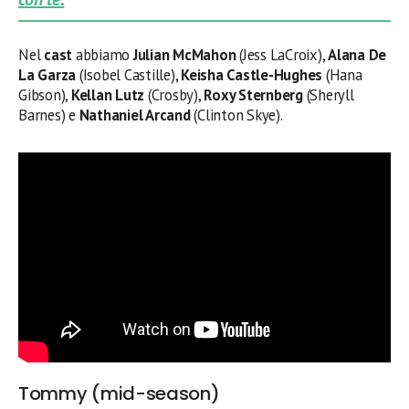
Nel
cast
abbiamo
Julian McMahon
(Jess LaCroix),
Alana De
La Garza
(Isobel Castille),
Keisha Castle-Hughes
(Hana
Gibson),
Kellan Lutz
(Crosby),
Roxy Sternberg
(Sheryll
Barnes) e
Nathaniel Arcand
(Clinton Skye).
Tommy (mid-season)