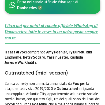
Entra nel canale ufficiale WhatsApp di
Daninseries
Clicca qui per unirti al canale ufficiale WhatsApp di
Daninseries: tutte le news in un unico posto sempre
con te.
Il
cast di voci
comprende
Amy Poehler
,
Ty Burrell
,
Riki
Lindhome
,
Betsy Sodaro
,
Yassir Lester
,
Rashida
Jones
e
Wiz Khalifa
.
Outmatched (mid-season)
L’unica comedy non animata annunciata da
Fox
per la
stagione televisiva 2019/2020 è
Outmatched
e riguarda
una coppia di Atlantic City, appartenente ad un ceto sociale
medio-basso, con quattro figli, tre dei quali sono risultati dei
piccoli geni. Per
Cay e Mike
, che a malapena hanno superato