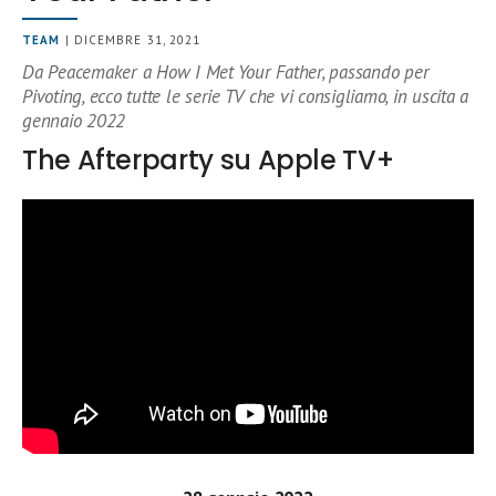
TEAM
| DICEMBRE 31, 2021
Da Peacemaker a How I Met Your Father, passando per
Pivoting, ecco tutte le serie TV che vi consigliamo, in uscita a
gennaio 2022
The Afterparty su Apple TV+