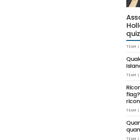
Ass
Holl
quiz
TEAM |
Qual
Islan
TEAM |
Rico
flag?
ricon
TEAM |
Quant
quan
TEAM |