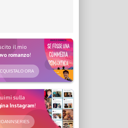
scito il mio
ovo romanzo
!
CQUISTALO ORA
uimi sulla
ina Instagram
!
DANINSERIES