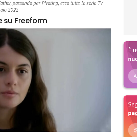
her, passando per Pivoting, ecco tutte le serie TV
naio 2022
e su Freeform
È u
nu
A
Seg
pag
@