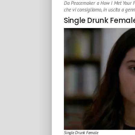
Da Peacemaker a How I Met Your Fat
che vi consigliamo, in uscita a gen
Single Drunk Femal
Single Drunk Female