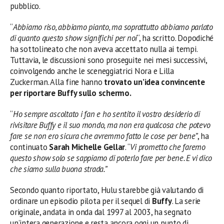
pubblico.
“
Abbiamo riso, abbiamo pianto, ma soprattutto abbiamo parlato
di quanto questo show significhi per noi
“, ha scritto. Dopodiché
ha sottolineato che non aveva accettato nulla ai tempi.
Tuttavia, le discussioni sono proseguite nei mesi successivi,
coinvolgendo anche le sceneggiatrici Nora e Lilla
Zuckerman. Alla fine hanno
trovato un’idea convincente
per riportare Buffy sullo schermo.
“
Ho sempre ascoltato i fan e ho sentito il vostro desiderio di
rivisitare Buffy e il suo mondo, ma non era qualcosa che potevo
fare se non ero sicura che avremmo fatto le cose per bene”
, ha
continuato
Sarah Michelle Gellar
. “
Vi prometto che faremo
questo show solo se sappiamo di poterlo fare per bene. E vi dico
che siamo sulla buona strada.”
Secondo quanto riportato, Hulu starebbe già valutando di
ordinare un episodio pilota per il sequel di
Buffy
. La serie
originale, andata in onda dal 1997 al 2003, ha segnato
un’intera generazione e resta ancora oggi un punto di