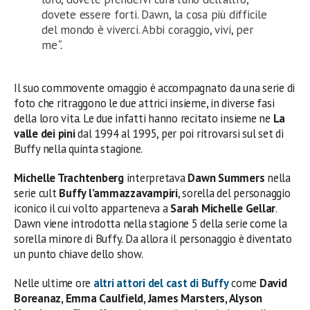
dovete essere forti. Dawn, la cosa più difficile
del mondo è viverci. Abbi coraggio, vivi, per
me
“.
Il suo commovente omaggio è accompagnato da una serie di
foto che ritraggono le due attrici insieme, in diverse fasi
della loro vita. Le due infatti hanno recitato insieme ne
La
valle dei pini
dal 1994 al 1995, per poi ritrovarsi sul set di
Buffy nella quinta stagione.
Michelle Trachtenberg
interpretava
Dawn Summers
nella
serie cult
Buffy l’ammazzavampiri
, sorella del personaggio
iconico il cui volto apparteneva a
Sarah Michelle Gellar
.
Dawn viene introdotta nella stagione 5 della serie come la
sorella minore di Buffy. Da allora il personaggio è diventato
un punto chiave dello show.
Nelle ultime ore
altri attori del cast di Buffy
come
David
Boreanaz, Emma Caulfield, James Marsters, Alyson