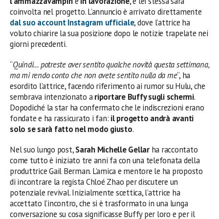
l’ammazzavampiri
è
in lavorazione
, e lei stessa sarà
coinvolta nel progetto. L’annuncio è arrivato direttamente
dal suo account Instagram ufficiale
, dove l’attrice ha
voluto chiarire la sua posizione dopo le notizie trapelate nei
giorni precedenti.
“
Quindi… potreste aver sentito qualche novità questa settimana,
ma mi rendo conto che non avete sentito nulla da me
“, ha
esordito l’attrice, facendo riferimento ai rumor su Hulu, che
sembrava intenzionato a
riportare Buffy sugli schermi
.
Dopodiché la star ha confermato che le indiscrezioni erano
fondate e ha rassicurato i fan:
il progetto andrà avanti
solo se sarà fatto nel modo giusto
.
Nel suo lungo post,
Sarah Michelle Gellar
ha raccontato
come tutto è iniziato tre anni fa con una telefonata della
produttrice Gail Berman. L’amica e mentore le ha proposto
di incontrare la regista Chloé Zhao per discutere un
potenziale revival. Inizialmente scettica, l’attrice ha
accettato l’incontro, che si è trasformato in una lunga
conversazione su cosa significasse Buffy per loro e per il