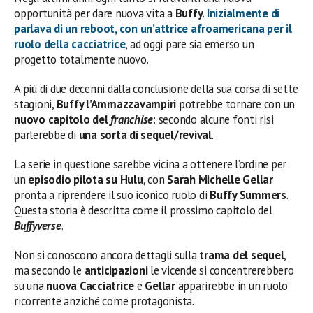
opportunità per dare nuova vita a
Buffy
.
Inizialmente di
parlava di un reboot, con un’attrice afroamericana per il
ruolo della cacciatrice
, ad oggi pare sia emerso un
progetto totalmente nuovo.
A più di due decenni dalla conclusione della sua corsa di sette
stagioni,
Buffy l’Ammazzavampiri
potrebbe tornare con un
nuovo capitolo del
franchise
: secondo alcune fonti risi
parlerebbe di
una sorta di sequel/revival
.
La serie in questione sarebbe vicina a ottenere l’ordine per
un
episodio pilota su Hulu
, con
Sarah Michelle Gellar
pronta a riprendere il suo iconico ruolo di
Buffy Summers
.
Questa storia è descritta come il prossimo capitolo del
Buffyverse
.
Non si conoscono ancora dettagli sulla
trama del sequel
,
ma secondo le
anticipazioni
le vicende si concentrerebbero
su una
nuova Cacciatrice
e
Gellar
apparirebbe in un ruolo
ricorrente anziché come protagonista.