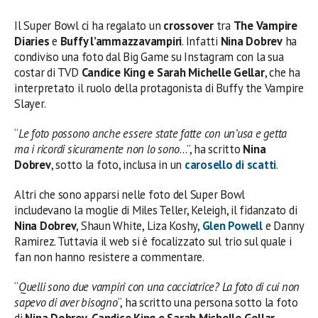
Il Super Bowl ci ha regalato un
crossover
tra
The Vampire
Diaries
e
Buffy l’ammazzavampiri
. Infatti
Nina Dobrev
ha
condiviso una foto dal Big Game su Instagram con la sua
costar di TVD
Candice King e Sarah Michelle Gellar
, che ha
interpretato il ruolo della protagonista di Buffy the Vampire
Slayer.
“
Le foto possono anche essere state fatte con un’usa e getta
ma i ricordi sicuramente non lo sono
…”, ha scritto
Nina
Dobrev
, sotto la foto, inclusa in un
carosello di scatti
.
Altri che sono apparsi nelle foto del Super Bowl
includevano la moglie di Miles Teller, Keleigh, il fidanzato di
Nina Dobrev
, Shaun White, Liza Koshy,
Glen Powell
e Danny
Ramirez. Tuttavia il web si è focalizzato sul trio sul quale i
fan non hanno resistere a commentare.
“
Quelli sono due vampiri con una cacciatrice? La foto di cui non
sapevo di aver bisogno
“, ha scritto una persona sotto la foto
di
Nina Dobrev
,
Candice King e Sarah Michelle Gellar
.