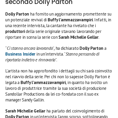
secondo Dolly Parton
Dolly Parton
ha fornito un aggiornamento promettente su
un potenziale revival di
Buffy l’ammazzavampiri
. Infatti, in
una recente intervista, la cantante ha rivelato che i
produttori
della serie originale stavano lavorando per
riportare in scena la serie con
Sarah Michelle Gellar
.
“
Ci stanno ancora lavorando
”, ha dichiarato
Dolly Parton
a
Business Insider
in un’intervista. “
Stanno pensando di
riportarla indietro e rinnovarla
”.
L’artista non ha approfondito i dettagli su chi sarà coinvolto
nel riavvio della serie. Per chi non lo sapesse Dolly Parton è
legata a
Buffy l’ammazzavampiri
, in quanto ha svolto un
lavoro di produttrice tramite la sua società di produzione
Sandollar Productions da lei co-fondata con il suo ex
manager Sandy Gallin.
Sarah Michelle Gellar
ha parlato del coinvolgimento di
Dolly Parton
in un’intervista l’anno scorso, sottolineando