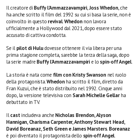
Il creatore di
Buffy l’Ammazzavampiri
,
Joss Whedon
, che
ha anche scritto il film del 1992 su cui si basa la serie, non è
coinvolto in questo
revival
.
Whedon
non lavora
ufficialmente a Hollywood dal 2021, dopo essere stato
accusato di cattiva condotta.
Se il
pilot di Hulu
dovesse ottenere il via libera per una
prima stagione completa, sarebbe la terza della saga, dopo
la serie madre
Buffy l’Ammazzavampiri
e lo
spin-off Angel
.
La storia è nata come
film con Kristy Swanson
nel ruolo
della protagonista.
Whedon
ha scritto il film, diretto da
Fran Kuzui, che è stato distribuito nel 1992. Cinque anni
dopo, la versione televisiva con
Sarah Michelle Gellar
ha
debuttato in TV.
Il
cast
includeva anche
Nicholas Brendon, Alyson
Hannigan, Charisma Carpenter, Anthony Stewart Head,
David Boreanaz, Seth Green e James Marsters
.
Boreanaz
è poi diventato il protagonista dello
spin-off Angel
.