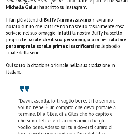
Sarò coraggiosa. Vivrò… per te”
, sono state le parole che
Sarah
Michelle Gellar
ha scritto su Instagram.
I fan più attenti di
Buffy l’ammazzavampiri
avranno
notato subito che l’attrice non ha scelto casualmente cosa
scrivere nel suo omaggio. Infatti la nostra Buffy ha scelto
proprio
le parole che il suo personaggio usa per salutare
per sempre la sorella prima di sacrificarsi
nell’episodio
finale della serie.
Qui sotto la citazione originale nella sua traduzione in
italiano:
“
Dawn, ascolta, io ti voglio bene, ti ho sempre
voluto bene. È un compito che devo portare a
termine. Dì a Giles, dì a Giles che ho capito e
che sono felice, e dì ai miei amici che gli
voglio bene. Adesso sei tu a doverti curare di
loro, dovete prendervi cura l’uno dell’altro,