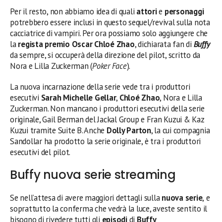
Per il resto, non abbiamo idea di quali
attori
e
personaggi
potrebbero essere inclusi in questo sequel/revival sulla nota
cacciatrice di vampiri. Per ora possiamo solo aggiungere che
la
regista premio Oscar Chloé Zhao
, dichiarata fan di
Buffy
da sempre, si occuperà della direzione del pilot, scritto da
Nora e Lilla Zuckerman (
Poker Face
).
La nuova incarnazione della serie vede tra i produttori
esecutivi
Sarah Michelle Gellar
,
Chloé Zhao
, Nora e Lilla
Zuckerman. Non mancano i produttori esecutivi della serie
originale, Gail Berman del Jackal Group e Fran Kuzui & Kaz
Kuzui tramite Suite B. Anche
Dolly Parton
, la cui compagnia
Sandollar ha prodotto la serie originale, è tra i produttori
esecutivi del pilot.
Buffy nuova serie streaming
Se nell’attesa di avere maggiori dettagli sulla
nuova serie
,
e
soprattutto la conferma che vedrà la luce, aveste sentito il
bisogno di rivedere tutti gli
episodi
di
Buffy