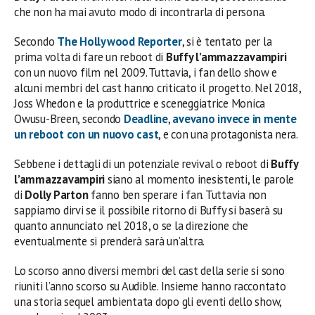
che non ha mai avuto modo di incontrarla di persona.
Secondo
The Hollywood Reporter
, si è tentato per la
prima volta di fare un reboot di
Buffy l’ammazzavampiri
con un nuovo film nel 2009. Tuttavia, i fan dello show e
alcuni membri del cast hanno criticato il progetto. Nel 2018,
Joss Whedon e la produttrice e sceneggiatrice Monica
Owusu-Breen, secondo
Deadline
,
avevano invece in mente
un reboot con un nuovo cast
, e con una protagonista nera.
Sebbene i dettagli di un potenziale revival o reboot di
Buffy
l’ammazzavampiri
siano al momento inesistenti, le parole
di
Dolly Parton
fanno ben sperare i fan. Tuttavia non
sappiamo dirvi se il possibile ritorno di Buffy si baserà su
quanto annunciato nel 2018, o se la direzione che
eventualmente si prenderà sarà un’altra.
Lo scorso anno diversi membri del cast della serie si sono
riuniti l’anno scorso su Audible. Insieme hanno raccontato
una storia sequel ambientata dopo gli eventi dello show,