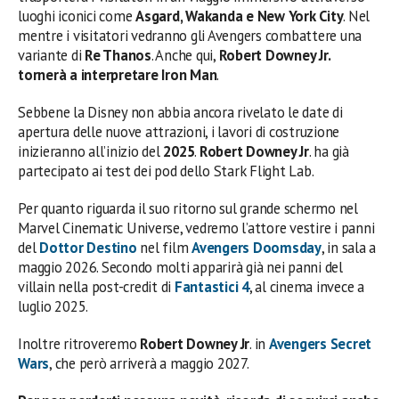
luoghi iconici come
Asgard, Wakanda e New York City
. Nel
mentre i visitatori vedranno gli Avengers combattere una
variante di
Re Thanos
. Anche qui,
Robert Downey Jr.
tornerà a interpretare Iron Man
.
Sebbene la Disney non abbia ancora rivelato le date di
apertura delle nuove attrazioni, i lavori di costruzione
inizieranno all’inizio del
2025
.
Robert Downey Jr
. ha già
partecipato ai test dei pod dello Stark Flight Lab.
Per quanto riguarda il suo ritorno sul grande schermo nel
Marvel Cinematic Universe, vedremo l’attore vestire i panni
del
Dottor Destino
nel film
Avengers Doomsday
, in sala a
maggio 2026. Secondo molti apparirà già nei panni del
villain nella post-credit di
Fantastici 4
, al cinema invece a
luglio 2025.
Inoltre ritroveremo
Robert Downey Jr
. in
Avengers Secret
Wars
, che però arriverà a maggio 2027.