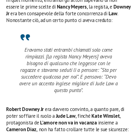
essere le prime scelte di
Nancy Meyers
, la regista, e
Downey
Jr
era ben consapevole della forte concorrenza di
Law
.
Nonostante ciò, ad un certo punto ci aveva creduto:
Eravamo stati entrambi chiamati solo come
rimpiazzi. [La regista Nancy Meyers] aveva
bisogno di qualcuno che leggesse con le
ragazze e stavamo seduti lì a pensare: “Sta per
succedere qualcosa per noi”. E pensavo: “Devo
avere un accento inglese migliore di Jude Law a
questo punto”.
Robert Downey Jr
era davvero convinto, a quanto pare, di
poter soffiare il ruolo a
Jude Law
, finché
Kate Winslet
,
protagonista de
L’amore non va in vacanza
insieme a
Cameron Diaz
,
non ha fatto crollare tutte le sue sicurezze: