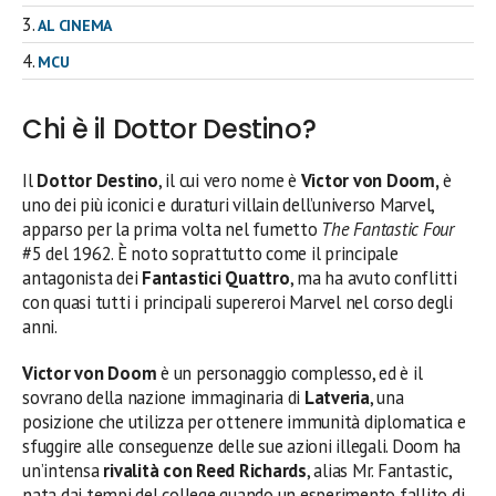
AL CINEMA
MCU
Chi è il Dottor Destino?
Il
Dottor Destino
, il cui vero nome è
Victor von Doom,
è
uno dei più iconici e duraturi villain dell’universo Marvel,
apparso per la prima volta nel fumetto
The Fantastic Four
#5 del 1962. È noto soprattutto come il principale
antagonista dei
Fantastici Quattro
, ma ha avuto conflitti
con quasi tutti i principali supereroi Marvel nel corso degli
anni.
Victor von Doom
è un personaggio complesso, ed è il
sovrano della nazione immaginaria di
Latveria
, una
posizione che utilizza per ottenere immunità diplomatica e
sfuggire alle conseguenze delle sue azioni illegali. Doom ha
un’intensa
rivalità con Reed Richards
, alias Mr. Fantastic,
nata dai tempi del college quando un esperimento fallito di