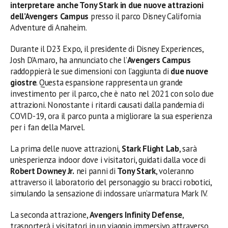
interpretare anche Tony Stark in due nuove attrazioni
dell’Avengers Campus
presso il parco Disney California
Adventure di Anaheim.
Durante il D23 Expo, il presidente di Disney Experiences,
Josh D’Amaro, ha annunciato che l’
Avengers Campus
raddoppierà le sue dimensioni con l’aggiunta di
due nuove
giostre
. Questa espansione rappresenta un grande
investimento per il parco, che è nato nel 2021 con solo due
attrazioni. Nonostante i ritardi causati dalla pandemia di
COVID-19, ora il parco punta a migliorare la sua esperienza
per i fan della Marvel.
La prima delle nuove attrazioni,
Stark Flight Lab
, sarà
un’esperienza indoor dove i visitatori, guidati dalla voce di
Robert Downey Jr.
nei panni di
Tony Stark
, voleranno
attraverso il laboratorio del personaggio su bracci robotici,
simulando la sensazione di indossare un’armatura Mark IV.
La seconda attrazione,
Avengers Infinity Defense
,
trasporterà i visitatori in un viaggio immersivo attraverso