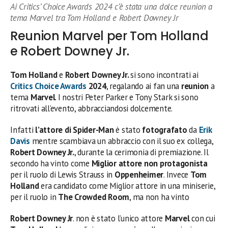
Ai Critics’ Choice Awards 2024 c’è stata una dolce reunion a
tema Marvel tra Tom Holland e Robert Downey Jr
Reunion Marvel per Tom Holland
e Robert Downey Jr.
Tom Holland
e
Robert Downey Jr.
si sono incontrati ai
Critics Choice Awards
2024
, regalando ai fan una
reunion
a
tema
Marvel
. I nostri Peter Parker e Tony Stark si sono
ritrovati all’evento, abbracciandosi dolcemente.
Infatti
l’attore di Spider-Man
è stato
fotografato
da
Erik
Davis
mentre scambiava un abbraccio con il suo ex collega,
Robert Downey Jr.
, durante la cerimonia di premiazione. Il
secondo ha vinto come
Miglior attore non protagonista
per il ruolo di Lewis Strauss in
Oppenheimer
. Invece
Tom
Holland
era candidato come Miglior attore in una miniserie,
per il ruolo in
The Crowded Room
, ma non ha vinto
Robert Downey Jr
. non è stato l’unico attore
Marvel
con cui