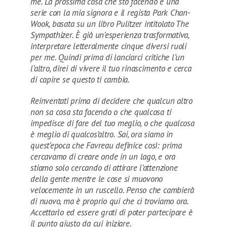
me. La prossima cosa che sto facendo è una
serie con la mia signora e il regista Park Chan-
Wook, basata su un libro Pulitzer intitolato The
Sympathizer. È già un’esperienza trasformativa,
interpretare letteralmente cinque diversi ruoli
per me. Quindi prima di lanciarci critiche l’un
l’altro, direi di vivere il tuo rinascimento e cerca
di capire se questo ti cambia.
Reinventati prima di decidere che qualcun altro
non sa cosa sta facendo o che qualcosa ti
impedisce di fare del tuo meglio, o che qualcosa
è meglio di qualcos’altro. Sai, ora siamo in
quest’epoca che Favreau definice così: prima
cercavamo di creare onde in un lago, e ora
stiamo solo cercando di attirare l’attenzione
della gente mentre le cose si muovono
velocemente in un ruscello. Penso che cambierà
di nuovo, ma è proprio qui che ci troviamo ora.
Accettarlo ed essere grati di poter partecipare è
il punto giusto da cui iniziare.