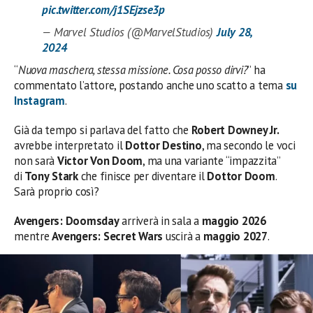
pic.twitter.com/j1SEjzse3p
— Marvel Studios (@MarvelStudios)
July 28,
2024
“
Nuova maschera, stessa missione. Cosa posso dirvi?
” ha
commentato l’attore, postando anche uno scatto a tema
su
Instagram
.
Già da tempo si parlava del fatto che
Robert Downey Jr.
avrebbe interpretato il
Dottor Destino
, ma secondo le voci
non sarà
Victor Von Doom
, ma una variante “impazzita”
di
Tony
Stark
che finisce per diventare il
Dottor Doom
.
Sarà proprio così?
Avengers: Doomsday
arriverà in sala a
maggio 2026
mentre
Avengers: Secret Wars
uscirà a
maggio 2027
.