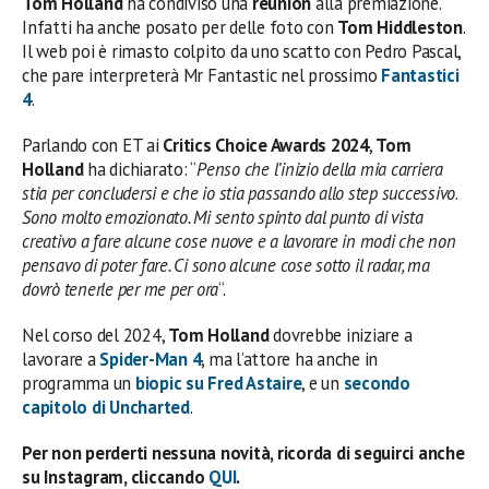
Tom Holland
ha condiviso una
reunion
alla premiazione.
Infatti ha anche posato per delle foto con
Tom Hiddleston
.
Il web poi è rimasto colpito da uno scatto con Pedro Pascal,
che pare interpreterà Mr Fantastic nel prossimo
Fantastici
4
.
Parlando con ET ai
Critics Choice Awards 2024
,
Tom
Holland
ha dichiarato: “
Penso che l’inizio della mia carriera
stia per concludersi e che io stia passando allo step successivo
.
Sono molto emozionato. Mi sento spinto dal punto di vista
creativo a fare alcune cose nuove e a lavorare in modi che non
pensavo di poter fare. Ci sono alcune cose sotto il radar, ma
dovrò tenerle per me per ora
“.
Nel corso del 2024,
Tom Holland
dovrebbe iniziare a
lavorare a
Spider-Man 4
, ma l’attore ha anche in
programma un
biopic su Fred Astaire
, e un
secondo
capitolo di Uncharted
.
Per non perderti nessuna novità, ricorda di seguirci anche
su Instagram, cliccando
QUI
.