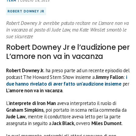
TEAM
| LUGLIO 18, 2023
ROBERT DOWNEY JR
Robert Downey Jr avrebbe potuto recitare ne L’amore non va
in vacanza al posto di Jude Law, ma Kate Winslet smontò le
sue sicurezze
Robert Downey Jr e l’audizione per
L’amore non va in vacanza
Robert Downey Jr.
ha preso parte ad un recente episodio del
podcast The Howard Stern Show insieme a
Jimmy Fallon
:
i
due hanno rivelato di aver fatto un’audizione insieme
per
L’amore non va in vacanza
.
L’
interprete di Iron Man
aveva interpretato il ruolo di
Graham Simpkins
, poi portato in scena nella commedia da
Jude Law
, mentre il conduttore aveva letto per la parte
assegnata in seguito a
Jack Black
, ovvero
Miles Dumont
.
In quel momento, entrambi gli attori sapevano di non