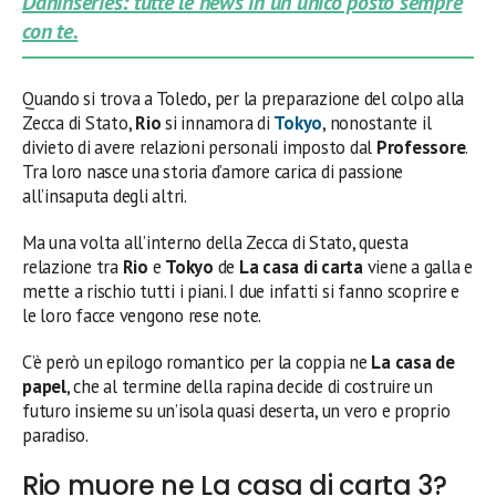
Daninseries: tutte le news in un unico posto sempre
con te.
Quando si trova a Toledo, per la preparazione del colpo alla
Zecca di Stato,
Rio
si innamora di
Tokyo
, nonostante il
divieto di avere relazioni personali imposto dal
Professore
.
Tra loro nasce una storia d’amore carica di passione
all’insaputa degli altri.
Ma una volta all’interno della Zecca di Stato, questa
relazione tra
Rio
e
Tokyo
de
La casa di carta
viene a galla e
mette a rischio tutti i piani. I due infatti si fanno scoprire e
le loro facce vengono rese note.
C’è però un epilogo romantico per la coppia ne
La casa de
papel
, che al termine della rapina decide di costruire un
futuro insieme su un’isola quasi deserta, un vero e proprio
paradiso.
Rio muore ne La casa di carta 3?