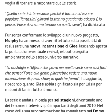
voglia di tornare a raccontare quelle storie.
“
Quella serie è interessante perché è tornata ad essere
popolare. Tantissimi giovani la stanno guardando adesso. E io
penso: ‘Forse dovremmo tornare su quella serie’
“, ha dichiarato.
Pur senza confermare lo sviluppo di un nuovo progetto,
Murphy
ha ammesso di aver riflettuto sulla possibilità di
realizzare una
nuova incarnazione di Glee
, lasciando aperta
la porta ad un eventuale revival, reboot o seguito
ambientato nello stesso universo narrativo.
“
La nostalgia e l’affetto che provo per quella serie sono così forti
che penso: ‘Forse alla gente piacerebbe vedere una nuova
incarnazione di quello show, in qualche forma’
“, ha aggiunto,
ribadendo quanto
Glee
abbia significato sia per lui sia per
milioni di fan in tutto il mondo.
La serie è andata in onda per
sei stagioni
, diventando uno
dei fenomeni televisivi più importanti degli anni 2010. Nel
corso della sua programmazione ha conquistato
sei Emmy