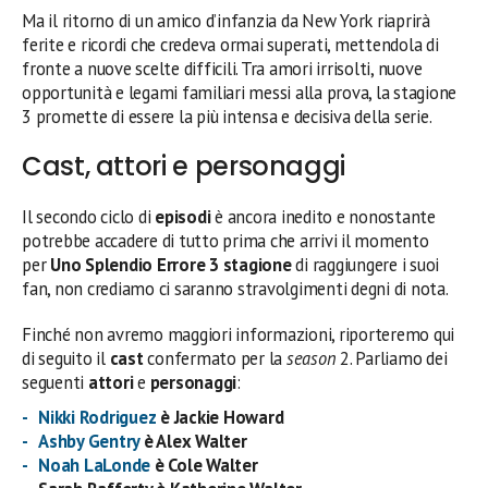
Ma il ritorno di un amico d’infanzia da New York riaprirà
ferite e ricordi che credeva ormai superati, mettendola di
fronte a nuove scelte difficili. Tra amori irrisolti, nuove
opportunità e legami familiari messi alla prova, la stagione
3 promette di essere la più intensa e decisiva della serie.
Cast, attori e personaggi
Il secondo ciclo di
episodi
è ancora inedito e nonostante
potrebbe accadere di tutto prima che arrivi il momento
per
Uno Splendio Errore 3 stagione
di raggiungere i suoi
fan, non crediamo ci saranno stravolgimenti degni di nota.
Finché non avremo maggiori informazioni, riporteremo qui
di seguito il
cast
confermato per la
season
2. Parliamo dei
seguenti
attori
e
personaggi
:
Nikki Rodriguez
è Jackie Howard
Ashby Gentry
è Alex Walter
Noah LaLonde
è Cole Walter