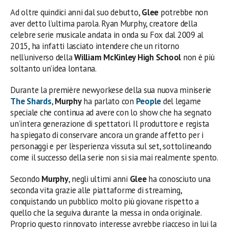
Ad oltre quindici anni dal suo debutto,
Glee
potrebbe non
aver detto l’ultima parola. Ryan Murphy, creatore della
celebre serie musicale andata in onda su Fox dal 2009 al
2015, ha infatti lasciato intendere che un ritorno
nell’universo della
William McKinley High School
non è più
soltanto un’idea lontana.
Durante la première newyorkese della sua nuova miniserie
The Shards
,
Murphy
ha parlato con
People
del legame
speciale che continua ad avere con lo show che ha segnato
un’intera generazione di spettatori. Il produttore e regista
ha spiegato di conservare ancora un grande affetto per i
personaggi e per l’esperienza vissuta sul set, sottolineando
come il successo della serie non si sia mai realmente spento.
Secondo
Murphy
, negli ultimi anni
Glee
ha conosciuto una
seconda vita grazie alle piattaforme di streaming,
conquistando un pubblico molto più giovane rispetto a
quello che la seguiva durante la messa in onda originale.
Proprio questo rinnovato interesse avrebbe riacceso in lui la