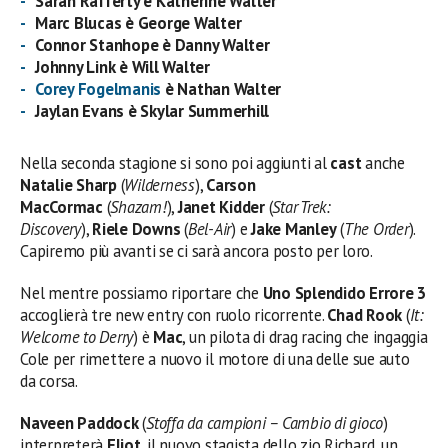
Sarah Rafferty è Katherine Walter
Marc Blucas è George Walter
Connor Stanhope è Danny Walter
Johnny Link è Will Walter
Corey Fogelmanis
è Nathan Walter
Jaylan Evans è Skylar Summerhill
Nella seconda stagione si sono poi aggiunti al
cast
anche
Natalie Sharp
(
Wilderness
),
Carson
MacCormac
(
Shazam!
),
Janet Kidder
(
Star Trek:
Discovery
),
Riele Downs
(
Bel-Air
) e
Jake Manley
(
The Order
).
Capiremo più avanti se ci sarà ancora posto per loro.
Nel mentre possiamo riportare che
Uno Splendido Errore 3
accoglierà tre new entry con ruolo ricorrente.
Chad Rook
(
It:
Welcome to Derry
) è
Mac
, un pilota di drag racing che ingaggia
Cole per rimettere a nuovo il motore di una delle sue auto
da corsa.
Naveen Paddock
(
Stoffa da campioni – Cambio di gioco
)
interpreterà
Eliot
, il nuovo stagista dello zio Richard, un