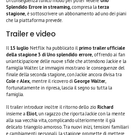
Di conseguenza l’unico modo per poter vedere
Uno
Splendido Errore in streaming
, compresa la
terza
stagione
, è sottoscrivere un abbonamento ad uno dei piani
che la piattaforma prevede.
Trailer e video
Il
15 luglio
Netflix ha pubblicato il
primo trailer ufficiale
della stagione 3 di Uno splendido errore
, offrendo ai fan
un’anticipazione delle nuove sfide che attendono Jackie e la
famiglia Walter. Le immagini mostrano le conseguenze del
finale della seconda stagione, con Jackie ancora divisa tra
Cole
e
Alex
, mentre il ricovero di
George Walter
,
fortunatamente in ripresa, lascia il segno su tutta la
famiglia.
Il trailer introduce inoltre il ritorno dello zio
Richard
insieme a
Eliot
, un ragazzo che riporta Jackie con la mente
alla sua vecchia vita, complicando ulteriormente il già
delicato triangolo amoroso. Tra nuovi inizi, tensioni familiari
e cambiamenti personali, la stagione promette di mettere