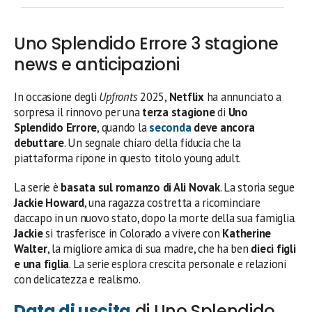
Uno Splendido Errore 3 stagione
news e anticipazioni
In occasione degli
Upfronts
2025,
Netflix
ha annunciato a
sorpresa il rinnovo per una
terza stagione
di
Uno
Splendido Errore
, quando la
seconda
deve ancora
debuttare
. Un segnale chiaro della fiducia che la
piattaforma ripone in questo titolo young adult.
La serie è
basata sul romanzo di Ali Novak
. La storia segue
Jackie Howard
, una ragazza costretta a ricominciare
daccapo in un nuovo stato, dopo la morte della sua famiglia.
Jackie
si trasferisce in Colorado a vivere con
Katherine
Walter
, la migliore amica di sua madre, che ha ben
dieci figli
e una figlia
. La serie esplora crescita personale e relazioni
con delicatezza e realismo.
Data di uscita
di Uno Splendido