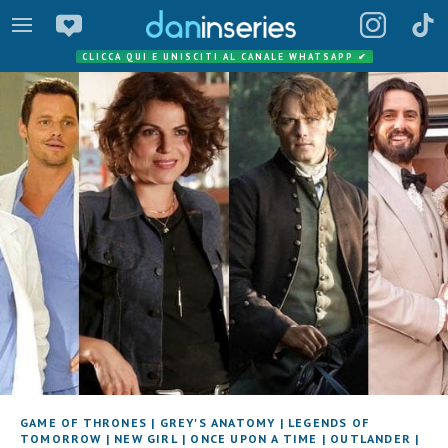
CLICCA QUI E UNISCITI AL CANALE WHATSAPP
✔
GAME OF THRONES
|
GREY'S ANATOMY
|
LEGENDS OF
TOMORROW
|
NEW GIRL
|
ONCE UPON A TIME
|
OUTLANDER
|