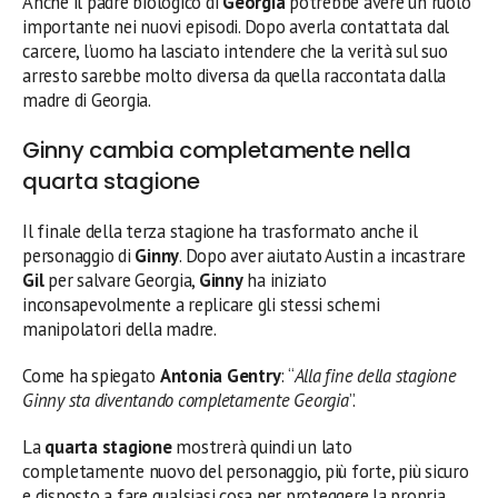
Anche il padre biologico di
Georgia
potrebbe avere un ruolo
importante nei nuovi episodi. Dopo averla contattata dal
carcere, l’uomo ha lasciato intendere che la verità sul suo
arresto sarebbe molto diversa da quella raccontata dalla
madre di Georgia.
Ginny cambia completamente nella
quarta stagione
Il finale della terza stagione ha trasformato anche il
personaggio di
Ginny
. Dopo aver aiutato Austin a incastrare
Gil
per salvare Georgia,
Ginny
ha iniziato
inconsapevolmente a replicare gli stessi schemi
manipolatori della madre.
Come ha spiegato
Antonia Gentry
: “
Alla fine della stagione
Ginny sta diventando completamente Georgia
”.
La
quarta stagione
mostrerà quindi un lato
completamente nuovo del personaggio, più forte, più sicuro
e disposto a fare qualsiasi cosa per proteggere la propria