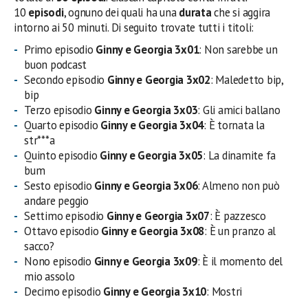
10
episodi
, ognuno dei quali ha una
durata
che si aggira
intorno ai 50 minuti. Di seguito trovate tutti i titoli:
Primo episodio
Ginny e Georgia 3
x01
: Non sarebbe un
buon podcast
Secondo episodio
Ginny e Georgia 3
x
02
: Maledetto bip,
bip
Terzo episodio
Ginny e Georgia 3
x
03
: Gli amici ballano
Quarto episodio
Ginny e Georgia 3
x
04
: È tornata la
str***a
Quinto episodio
Ginny e Georgia 3
x
05
: La dinamite fa
bum
Sesto episodio
Ginny e Georgia 3
x
06
: Almeno non può
andare peggio
Settimo episodio
Ginny e Georgia 3
x
07
: È pazzesco
Ottavo episodio
Ginny e Georgia 3
x
08
: È un pranzo al
sacco?
Nono episodio
Ginny e Georgia 3
x
09
: È il momento del
mio assolo
Decimo episodio
Ginny e Georgia 3
x
10
: Mostri