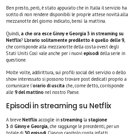
Ben presto, però, è stato appurato che in Italia il servizio ha
scelto di non rendere disponibili le proprie attese novità alla
mezzanotte del giorno indicato, bensì la mattina.
Quindi,
a che ora esce
Ginny e Georgia 3
in streaming su
Netflix
?
L’orario solitamente prediletto è quello delle 9
,
che corrisponde alla mezzanotte della costa ovest degli
Stati Uniti. Così vale anche per i nuovi
episodi
della serie in
questione.
Molte volte, addirittura, sui profili social del servizio o dello
show interessato si possono trovare post dedicati proprio a
comunicare l’
orario di uscita
che, come detto, corrisponde
alle
9 del mattino
nel nostro Paese.
Episodi in streaming su Netflix
A breve
Netflix
accoglie in
streaming
la
stagione
3
di
Ginny e Georgia
, che raggiunge le precedenti, per un
totale di
30 episodi
. Ciascun capitolo conta infatti