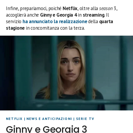
Infine, prepariamoci, poiché
Netflix
, oltre alla
season
3,
accoglierà anche
Ginny e Georgia 4
in
streaming
. Il
servizio
ha annunciato la realizzazione
della
quarta
stagione
in concomitanza con la terza.
NETFLIX
|
NEWS E ANTICIPAZIONI
|
SERIE TV
Ginny e Georgia 3