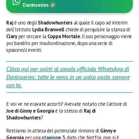
Daninseries
Raj
è uno degli
Shadowhunters
al quale il capo ad interim
dell’Istituto
Lydia Branwell
chiede di perquisire la stanza di
Clary
per cercare la
Coppa Mortale
. Il suo personaggio viene
poi bandito per insubordinazione, dopo una serie di
spiacevoli eventi.
Clicca qui per unirti al canale ufficiale WhatsApp di
Daninseries: tutte le news in un unico posto sempre
con te.
E voi ve ne eravate accorti? Avevate notato che l’attore di
Joe di Ginny e Georgia
è lo stesso di
Raj di
Shadowhunters
?
Restiamo in attesa del potenziale rinnovo di
Ginny e
Georgia
per una
stagione 3
, dato che Netflix non si è