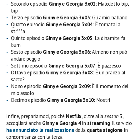
Secondo episodio
Ginny e Georgia 3
x
02
: Maledetto bip,
bip
Terzo episodio
Ginny e Georgia 3
x
03
: Gli amici ballano
Quarto episodio
Ginny e Georgia 3
x
04
: È tornata la
str***a
Quinto episodio
Ginny e Georgia 3
x
05
: La dinamite fa
bum
Sesto episodio
Ginny e Georgia 3
x
06
: Almeno non può
andare peggio
Settimo episodio
Ginny e Georgia 3
x
07
: È pazzesco
Ottavo episodio
Ginny e Georgia 3
x
08
: È un pranzo al
sacco?
Nono episodio
Ginny e Georgia 3
x
09
: È il momento del
mio assolo
Decimo episodio
Ginny e Georgia 3
x
10
: Mostri
Infine, prepariamoci, poiché
Netflix
, oltre alla
season
3,
accoglierà anche
Ginny e Georgia 4
in
streaming
. Il servizio
ha annunciato la realizzazione
della
quarta stagione
in
concomitanza con la terza.