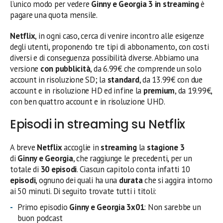
l’unico modo per vedere
Ginny e Georgia 3
in streaming
è
pagare una quota mensile.
Netflix
, in ogni caso, cerca di venire incontro alle esigenze
degli utenti, proponendo tre tipi di abbonamento, con costi
diversi e di conseguenza possibilità diverse. Abbiamo una
versione
con pubblicità
, da 6.99€ che comprende un solo
account in risoluzione SD; la
standard
, da 13.99€ con due
account e in risoluzione HD ed infine la
premium
, da 19.99€,
con ben quattro account e in risoluzione UHD.
Episodi in streaming su Netflix
A breve
Netflix
accoglie in
streaming
la
stagione 3
di
Ginny e Georgia
, che raggiunge le precedenti, per un
totale di
30 episodi
. Ciascun capitolo conta infatti 10
episodi
, ognuno dei quali ha una
durata
che si aggira intorno
ai 50 minuti. Di seguito trovate tutti i titoli:
Primo episodio
Ginny e Georgia 3
x01
: Non sarebbe un
buon podcast