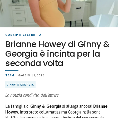
GOSSIP E CELEBRITÀ
Brianne Howey di Ginny &
Georgia è incinta per la
seconda volta
TEAM
| MAGGIO 11, 2026
GINNY E GEORGIA
La notizia condivisa dall’attrice
La famiglia di
Ginny & Georgia
si allarga ancora!
Brianne
Howey
, interprete dell’amatissima Georgia nella serie
Netflix, ha annunciato di essere incinta del suo secondo