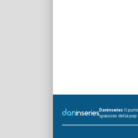
Daninseries
Il punto
spassoso della pop 