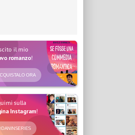
scito il mio
ovo romanzo
!
CQUISTALO ORA
uimi sulla
ina Instagram
!
DANINSERIES