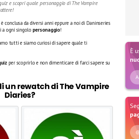
quiz e scopri quale personaggio di The Vampire
rattere!
 è conclusa da diversi anni eppure a noi di Daninseries
i a ogni singolo
personaggio
!
iamo tutti e siamo curiosi di sapere quale ti
È u
nu
quiz
per scoprirlo e non dimenticare di farci sapere su
A
 di un rewatch di The Vampire
Diaries?
Seg
pag
@