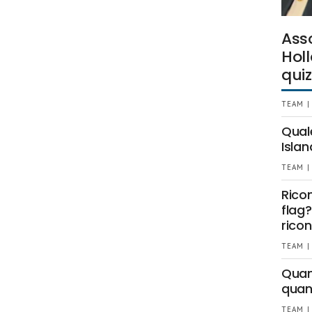
Ass
Holl
quiz
TEAM |
Qual
Islan
TEAM |
Rico
flag?
ricon
TEAM |
Quant
quan
TEAM |