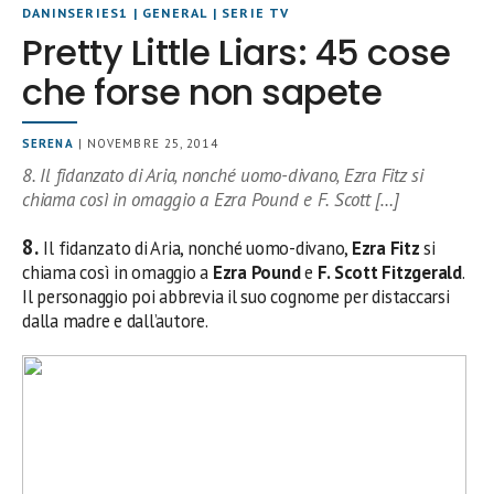
DANINSERIES1
|
GENERAL
|
SERIE TV
Pretty Little Liars: 45 cose
che forse non sapete
SERENA
| NOVEMBRE 25, 2014
8. Il fidanzato di Aria, nonché uomo-divano, Ezra Fitz si
chiama così in omaggio a Ezra Pound e F. Scott […]
8.
Il fidanzato di Aria, nonché uomo-divano,
Ezra Fitz
si
chiama così in omaggio a
Ezra Pound
e
F. Scott Fitzgerald
.
Il personaggio poi abbrevia il suo cognome per distaccarsi
dalla madre e dall’autore.