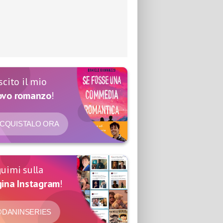
scito il mio
ovo romanzo
!
CQUISTALO ORA
uimi sulla
ina Instagram
!
DANINSERIES