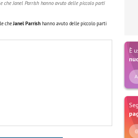
e che Janel Parrish hanno avuto delle piccolo parti
le che
Janel Parrish
hanno avuto delle piccolo parti
È u
nu
A
Seg
pag
@