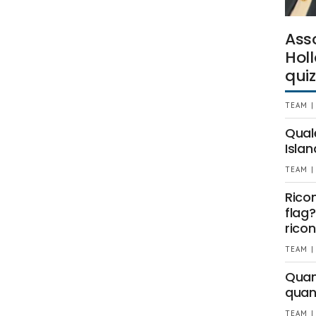
Ass
Holl
quiz
TEAM |
Qual
Islan
TEAM |
Rico
flag?
ricon
TEAM |
Quant
quan
TEAM |