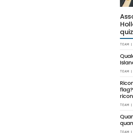
Ass
Holl
quiz
TEAM |
Qual
Islan
TEAM |
Rico
flag?
ricon
TEAM |
Quant
quan
TEAM |