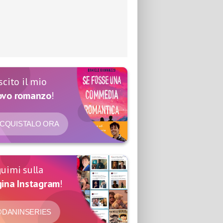
scito il mio
ovo romanzo
!
CQUISTALO ORA
uimi sulla
ina Instagram
!
DANINSERIES