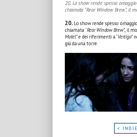
20. Lo show rende spesso omaggio 
chiamata “Rear Window Brew”, il mo
20.
Lo show rende spesso omaggi
chiamata “
Rear Window Brew”
, il mo
Motel”
e dei riferimenti a “
Vertigo”
ne
giù da una torre.
< INDI