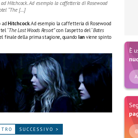
ad Hitchcock. Ad esempio la caffetteria di Rosewood
tel “The […]
o ad
Hitchcock
. Ad esempio la caffetteria di Rosewood
tel “
The Lost Woods Resort”
con l’aspetto del “
Bates
l finale della prima stagione, quando
Ian
viene spinto
È u
nu
A
Seg
pag
ETRO
SUCCESSIVO >
@