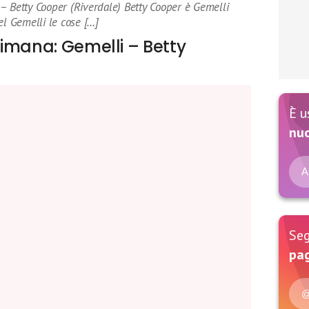
– Betty Cooper (Riverdale) Betty Cooper è Gemelli
el Gemelli le cose […]
imana: Gemelli – Betty
È u
nu
A
Seg
pag
@