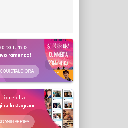
scito il mio
ovo romanzo
!
CQUISTALO ORA
uimi sulla
ina Instagram
!
DANINSERIES