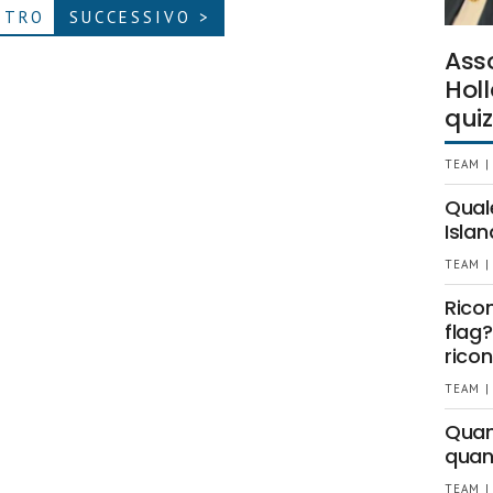
ETRO
SUCCESSIVO >
Ass
Holl
quiz
TEAM |
Qual
Islan
TEAM |
Rico
flag?
ricon
TEAM |
Quant
quan
TEAM |