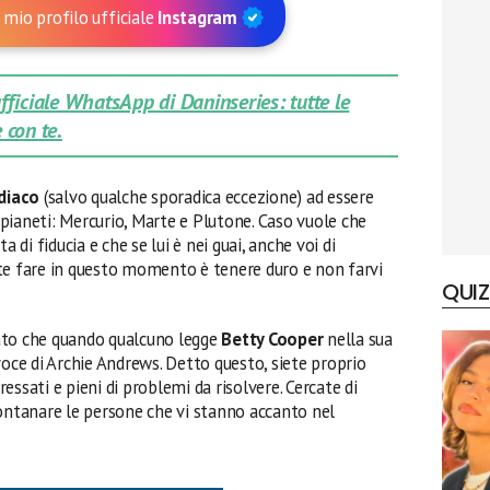
 mio profilo ufficiale
Instagram
 ufficiale WhatsApp di Daninseries: tutte le
 con te.
diaco
(salvo qualche sporadica eccezione) ad essere
e pianeti: Mercurio, Marte e Plutone. Caso vuole che
a di fiducia e che se lui è nei guai, anche voi di
te fare in questo momento è tenere duro e non farvi
QUIZ
ato che quando qualcuno legge
Betty Cooper
nella sua
voce di Archie Andrews. Detto questo, siete proprio
ssati e pieni di problemi da risolvere. Cercate di
lontanare le persone che vi stanno accanto nel