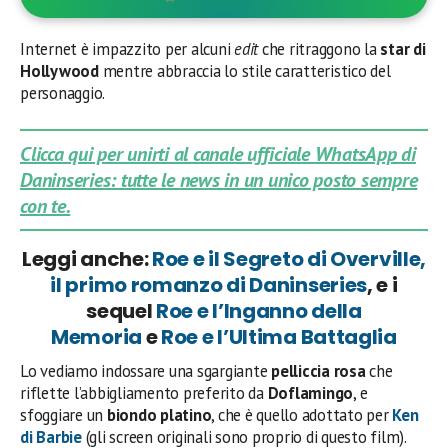
Internet è impazzito per alcuni
edit
che ritraggono la
star di
Hollywood
mentre abbraccia lo stile caratteristico del
personaggio.
Clicca qui per unirti al canale ufficiale WhatsApp di
Daninseries: tutte le news in un unico posto sempre
con te.
Leggi anche:
Roe e il Segreto di Overville,
il primo romanzo di Daninseries
, e i
sequel
Roe e l’Inganno della
Memoria
e
Roe e l’Ultima Battaglia
Lo vediamo indossare una sgargiante
pelliccia rosa
che
riflette l’abbigliamento preferito da
Doflamingo
, e
sfoggiare un
biondo platino
, che è quello adottato per
Ken
di Barbie
(gli screen originali sono proprio di questo film).