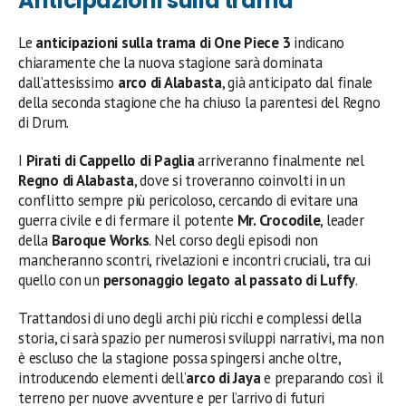
Anticipazioni sulla trama
Le
anticipazioni sulla trama di One Piece 3
indicano
chiaramente che la nuova stagione sarà dominata
dall’attesissimo
arco di Alabasta
, già anticipato dal finale
della seconda stagione che ha chiuso la parentesi del Regno
di Drum.
I
Pirati di Cappello di Paglia
arriveranno finalmente nel
Regno di Alabasta
, dove si troveranno coinvolti in un
conflitto sempre più pericoloso, cercando di evitare una
guerra civile e di fermare il potente
Mr. Crocodile
, leader
della
Baroque Works
. Nel corso degli episodi non
mancheranno scontri, rivelazioni e incontri cruciali, tra cui
quello con un
personaggio legato al passato di Luffy
.
Trattandosi di uno degli archi più ricchi e complessi della
storia, ci sarà spazio per numerosi sviluppi narrativi, ma non
è escluso che la stagione possa spingersi anche oltre,
introducendo elementi dell’
arco di Jaya
e preparando così il
terreno per nuove avventure e per l’arrivo di futuri