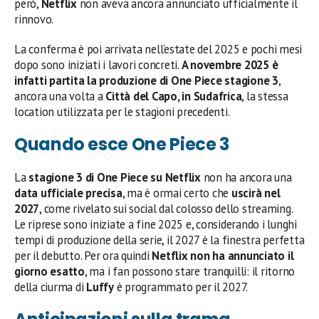
però,
Netflix
non aveva ancora annunciato ufficialmente il
rinnovo.
La conferma è poi arrivata nell’estate del 2025 e pochi mesi
dopo sono iniziati i lavori concreti.
A novembre 2025 è
infatti partita la produzione di One Piece stagione 3
,
ancora una volta a
Città del Capo, in Sudafrica
, la stessa
location utilizzata per le stagioni precedenti.
Quando esce One Piece 3
La
stagione 3 di One Piece su Netflix
non ha ancora una
data ufficiale precisa
, ma è ormai certo che
uscirà nel
2027
, come rivelato sui social dal colosso dello streaming.
Le riprese sono iniziate a fine 2025 e, considerando i lunghi
tempi di produzione della serie, il 2027 è la finestra perfetta
per il debutto. Per ora quindi
Netflix
non ha annunciato il
giorno esatto
, ma i fan possono stare tranquilli: il ritorno
della ciurma di
Luffy
è programmato per il 2027.