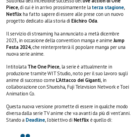
Sull’onda dell’incredibile successo del
live action di One
Piece
, di cui è in arrivo prossimamente la
terza stagione
,
Netflix
ha fatto sapere di essere alle prese con un nuovo
progetto dedicato alla storia di
Eiichiro Oda
.
Il servizio di streaming ha annunciato a metà dicembre
2023, in occasione della convention manga e anime
Jump
Festa 2024
, che reinterpreterà il popolare manga per una
nuova serie anime.
Intitolata
The One Piece
, la serie è attualmente in
produzione tramite WIT Studio, noto per il suo lavoro sugli
anime di successo come
L’Attacco dei Giganti
, in
collaborazione con Shueisha, Fuji Television Network e Toei
Animation Co.
Questa nuova versione promette di essere in qualche modo
diversa dalla serie TV anime che va avanti da più di vent’anni.
Stando a
Deadline
, l’obiettivo di
Netflix
è quello di: