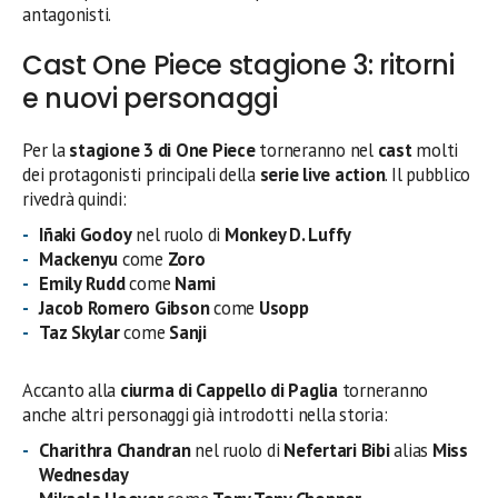
antagonisti.
Cast One Piece stagione 3: ritorni
e nuovi personaggi
Per la
stagione 3 di One Piece
torneranno nel
cast
molti
dei protagonisti principali della
serie live action
. Il pubblico
rivedrà quindi:
Iñaki Godoy
nel ruolo di
Monkey D. Luffy
Mackenyu
come
Zoro
Emily Rudd
come
Nami
Jacob Romero Gibson
come
Usopp
Taz Skylar
come
Sanji
Accanto alla
ciurma di Cappello di Paglia
torneranno
anche altri personaggi già introdotti nella storia:
Charithra Chandran
nel ruolo di
Nefertari Bibi
alias
Miss
Wednesday