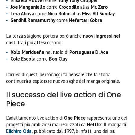
Mikaela Hoover
come
Tony Tony Chopper
Joe Manganiello
come
Crocodile
alias
Mr. Zero
Lera Abova
come
Nico Robin
alias
Miss All Sunday
Sendhil Ramamurthy
come
Nefertari Cobra
La terza stagione porterà però anche
nuovi ingressi nel
cast
. Tra i più attesi ci sono:
Xolo Maridueña
nel ruolo di
Portuguese D. Ace
Cole Escola
come
Bon Clay
L’arrivo di questi personaggi fa pensare che la storia
continuerà a esplorare nuove saghe del manga originale.
Il successo del live action di One
Piece
L’adattamento live action di
One Piece
rappresenta uno dei
progetti più ambiziosi mai realizzati da
Netflix
. Il manga di
Eiichiro Oda
, pubblicato dal 1997, è infatti uno dei più