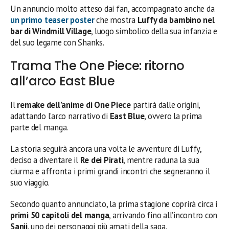
Un annuncio molto atteso dai fan, accompagnato anche da
un primo teaser poster
che mostra
Luffy da bambino nel
bar di Windmill Village
, luogo simbolico della sua infanzia e
del suo legame con Shanks.
Trama The One Piece: ritorno
all’arco East Blue
Il
remake dell’anime di One Piece
partirà dalle origini,
adattando l’arco narrativo di
East Blue
, ovvero la prima
parte del manga.
La storia seguirà ancora una volta le avventure di Luffy,
deciso a diventare il
Re dei Pirati
, mentre raduna la sua
ciurma e affronta i primi grandi incontri che segneranno il
suo viaggio.
Secondo quanto annunciato, la prima stagione coprirà circa i
primi 50 capitoli del manga
, arrivando fino all’incontro con
Sanji
, uno dei personaggi più amati della saga.